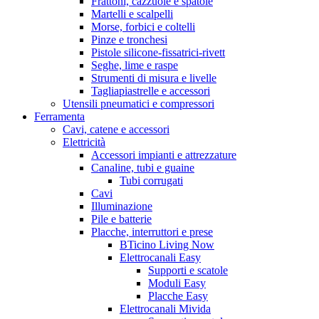
Frattoni, cazzuole e spatole
Martelli e scalpelli
Morse, forbici e coltelli
Pinze e tronchesi
Pistole silicone-fissatrici-rivett
Seghe, lime e raspe
Strumenti di misura e livelle
Tagliapiastrelle e accessori
Utensili pneumatici e compressori
Ferramenta
Cavi, catene e accessori
Elettricità
Accessori impianti e attrezzature
Canaline, tubi e guaine
Tubi corrugati
Cavi
Illuminazione
Pile e batterie
Placche, interruttori e prese
BTicino Living Now
Elettrocanali Easy
Supporti e scatole
Moduli Easy
Placche Easy
Elettrocanali Mivida