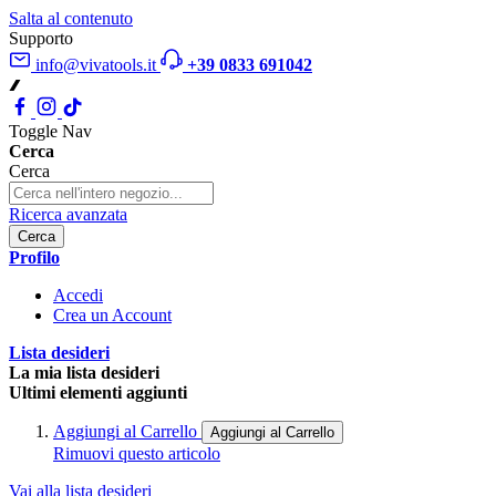
Salta al contenuto
Supporto
info@vivatools.it
+39 0833 691042
Toggle Nav
Cerca
Cerca
Ricerca avanzata
Cerca
Profilo
Accedi
Crea un Account
Lista desideri
La mia lista desideri
Ultimi elementi aggiunti
Aggiungi al Carrello
Aggiungi al Carrello
Rimuovi questo articolo
Vai alla lista desideri