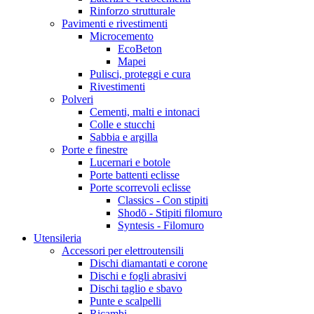
Rinforzo strutturale
Pavimenti e rivestimenti
Microcemento
EcoBeton
Mapei
Pulisci, proteggi e cura
Rivestimenti
Polveri
Cementi, malti e intonaci
Colle e stucchi
Sabbia e argilla
Porte e finestre
Lucernari e botole
Porte battenti eclisse
Porte scorrevoli eclisse
Classics - Con stipiti
Shodō - Stipiti filomuro
Syntesis - Filomuro
Utensileria
Accessori per elettroutensili
Dischi diamantati e corone
Dischi e fogli abrasivi
Dischi taglio e sbavo
Punte e scalpelli
Ricambi