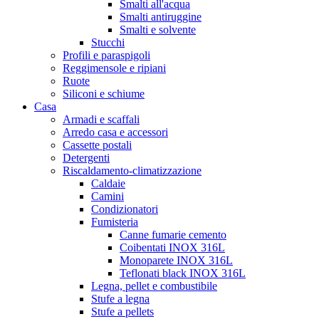
Smalti all'acqua
Smalti antiruggine
Smalti e solvente
Stucchi
Profili e paraspigoli
Reggimensole e ripiani
Ruote
Siliconi e schiume
Casa
Armadi e scaffali
Arredo casa e accessori
Cassette postali
Detergenti
Riscaldamento-climatizzazione
Caldaie
Camini
Condizionatori
Fumisteria
Canne fumarie cemento
Coibentati INOX 316L
Monoparete INOX 316L
Teflonati black INOX 316L
Legna, pellet e combustibile
Stufe a legna
Stufe a pellets