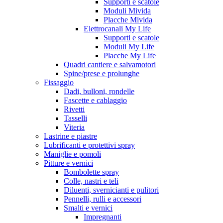
Supporti e scatole
Moduli Mivida
Placche Mivida
Elettrocanali My Life
Supporti e scatole
Moduli My Life
Placche My Life
Quadri cantiere e salvamotori
Spine/prese e prolunghe
Fissaggio
Dadi, bulloni, rondelle
Fascette e cablaggio
Rivetti
Tasselli
Viteria
Lastrine e piastre
Lubrificanti e protettivi spray
Maniglie e pomoli
Pitture e vernici
Bombolette spray
Colle, nastri e teli
Diluenti, svernicianti e pulitori
Pennelli, rulli e accessori
Smalti e vernici
Impregnanti