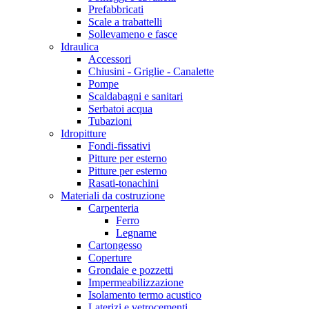
Prefabbricati
Scale a trabattelli
Sollevameno e fasce
Idraulica
Accessori
Chiusini - Griglie - Canalette
Pompe
Scaldabagni e sanitari
Serbatoi acqua
Tubazioni
Idropitture
Fondi-fissativi
Pitture per esterno
Pitture per esterno
Rasati-tonachini
Materiali da costruzione
Carpenteria
Ferro
Legname
Cartongesso
Coperture
Grondaie e pozzetti
Impermeabilizzazione
Isolamento termo acustico
Laterizi e vetrocementi