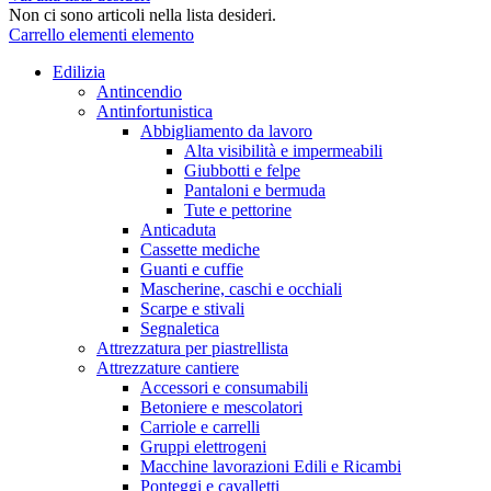
Non ci sono articoli nella lista desideri.
Carrello
elementi
elemento
Edilizia
Antincendio
Antinfortunistica
Abbigliamento da lavoro
Alta visibilità e impermeabili
Giubbotti e felpe
Pantaloni e bermuda
Tute e pettorine
Anticaduta
Cassette mediche
Guanti e cuffie
Mascherine, caschi e occhiali
Scarpe e stivali
Segnaletica
Attrezzatura per piastrellista
Attrezzature cantiere
Accessori e consumabili
Betoniere e mescolatori
Carriole e carrelli
Gruppi elettrogeni
Macchine lavorazioni Edili e Ricambi
Ponteggi e cavalletti