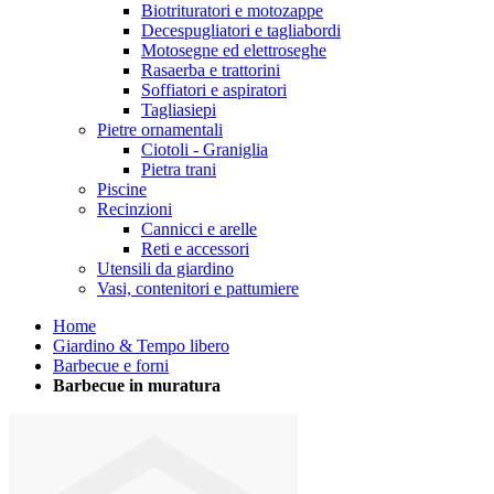
Biotrituratori e motozappe
Decespugliatori e tagliabordi
Motosegne ed elettroseghe
Rasaerba e trattorini
Soffiatori e aspiratori
Tagliasiepi
Pietre ornamentali
Ciotoli - Graniglia
Pietra trani
Piscine
Recinzioni
Cannicci e arelle
Reti e accessori
Utensili da giardino
Vasi, contenitori e pattumiere
Home
Giardino & Tempo libero
Barbecue e forni
Barbecue in muratura