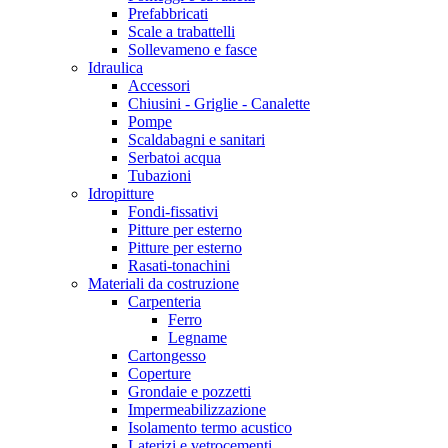
Prefabbricati
Scale a trabattelli
Sollevameno e fasce
Idraulica
Accessori
Chiusini - Griglie - Canalette
Pompe
Scaldabagni e sanitari
Serbatoi acqua
Tubazioni
Idropitture
Fondi-fissativi
Pitture per esterno
Pitture per esterno
Rasati-tonachini
Materiali da costruzione
Carpenteria
Ferro
Legname
Cartongesso
Coperture
Grondaie e pozzetti
Impermeabilizzazione
Isolamento termo acustico
Laterizi e vetrocementi