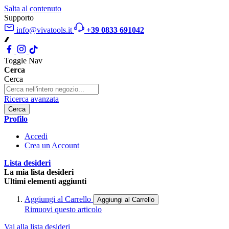
Salta al contenuto
Supporto
info@vivatools.it
+39 0833 691042
Toggle Nav
Cerca
Cerca
Ricerca avanzata
Cerca
Profilo
Accedi
Crea un Account
Lista desideri
La mia lista desideri
Ultimi elementi aggiunti
Aggiungi al Carrello
Aggiungi al Carrello
Rimuovi questo articolo
Vai alla lista desideri