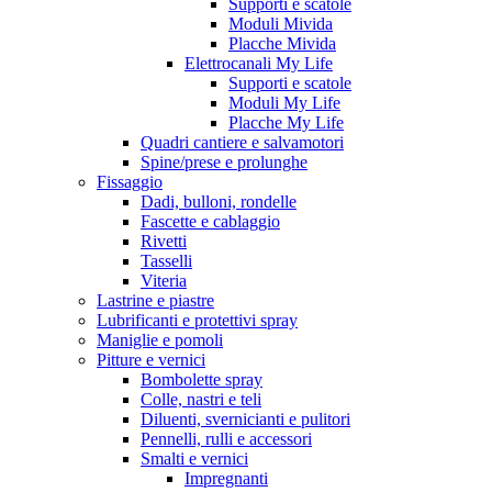
Supporti e scatole
Moduli Mivida
Placche Mivida
Elettrocanali My Life
Supporti e scatole
Moduli My Life
Placche My Life
Quadri cantiere e salvamotori
Spine/prese e prolunghe
Fissaggio
Dadi, bulloni, rondelle
Fascette e cablaggio
Rivetti
Tasselli
Viteria
Lastrine e piastre
Lubrificanti e protettivi spray
Maniglie e pomoli
Pitture e vernici
Bombolette spray
Colle, nastri e teli
Diluenti, svernicianti e pulitori
Pennelli, rulli e accessori
Smalti e vernici
Impregnanti