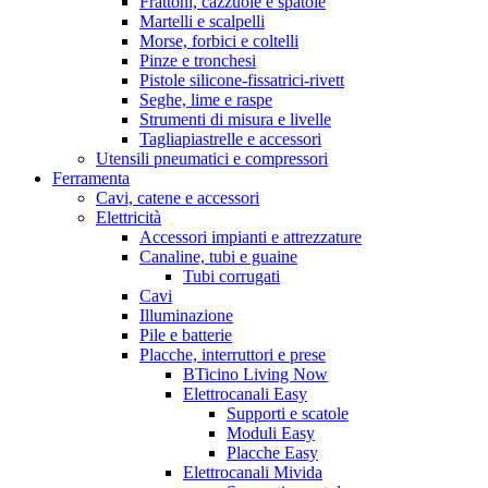
Frattoni, cazzuole e spatole
Martelli e scalpelli
Morse, forbici e coltelli
Pinze e tronchesi
Pistole silicone-fissatrici-rivett
Seghe, lime e raspe
Strumenti di misura e livelle
Tagliapiastrelle e accessori
Utensili pneumatici e compressori
Ferramenta
Cavi, catene e accessori
Elettricità
Accessori impianti e attrezzature
Canaline, tubi e guaine
Tubi corrugati
Cavi
Illuminazione
Pile e batterie
Placche, interruttori e prese
BTicino Living Now
Elettrocanali Easy
Supporti e scatole
Moduli Easy
Placche Easy
Elettrocanali Mivida