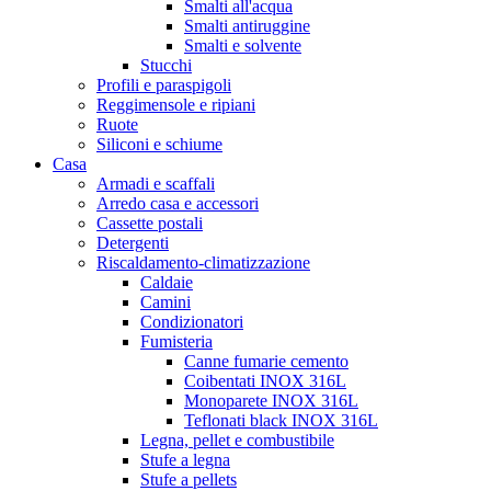
Smalti all'acqua
Smalti antiruggine
Smalti e solvente
Stucchi
Profili e paraspigoli
Reggimensole e ripiani
Ruote
Siliconi e schiume
Casa
Armadi e scaffali
Arredo casa e accessori
Cassette postali
Detergenti
Riscaldamento-climatizzazione
Caldaie
Camini
Condizionatori
Fumisteria
Canne fumarie cemento
Coibentati INOX 316L
Monoparete INOX 316L
Teflonati black INOX 316L
Legna, pellet e combustibile
Stufe a legna
Stufe a pellets