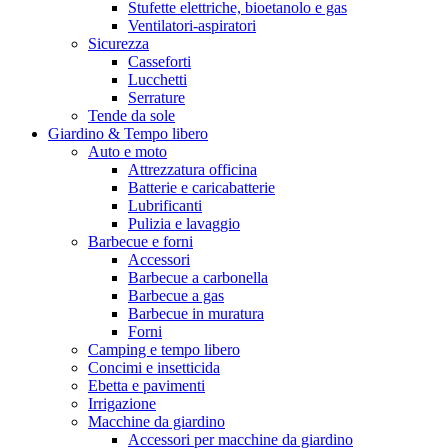
Stufette elettriche, bioetanolo e gas
Ventilatori-aspiratori
Sicurezza
Casseforti
Lucchetti
Serrature
Tende da sole
Giardino & Tempo libero
Auto e moto
Attrezzatura officina
Batterie e caricabatterie
Lubrificanti
Pulizia e lavaggio
Barbecue e forni
Accessori
Barbecue a carbonella
Barbecue a gas
Barbecue in muratura
Forni
Camping e tempo libero
Concimi e insetticida
Ebetta e pavimenti
Irrigazione
Macchine da giardino
Accessori per macchine da giardino