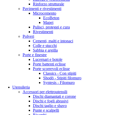
Rinforzo strutturale
Pavimenti e rivestimenti
Microcemento
EcoBeton
Mapei
Pulisci, proteggi e cura
Rivestimenti
Polveri
Cementi, malti e intonaci
Colle e stucchi
Sabbia e argilla
Porte e finestre
Lucernari e botole
Porte battenti eclisse
Porte scorrevoli eclisse
Classics - Con stipiti
Shodō - Stipiti filomuro
Syntesis - Filomuro
Utensileria
Accessori per elettroutensili
Dischi diamantati e corone
Dischi e fogli abrasivi
Dischi taglio e sbavo
Punte e scalpelli
Ricambi