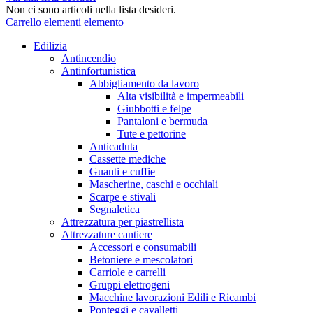
Non ci sono articoli nella lista desideri.
Carrello
elementi
elemento
Edilizia
Antincendio
Antinfortunistica
Abbigliamento da lavoro
Alta visibilità e impermeabili
Giubbotti e felpe
Pantaloni e bermuda
Tute e pettorine
Anticaduta
Cassette mediche
Guanti e cuffie
Mascherine, caschi e occhiali
Scarpe e stivali
Segnaletica
Attrezzatura per piastrellista
Attrezzature cantiere
Accessori e consumabili
Betoniere e mescolatori
Carriole e carrelli
Gruppi elettrogeni
Macchine lavorazioni Edili e Ricambi
Ponteggi e cavalletti