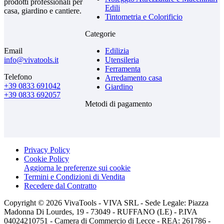
prodotti professionali per
Edili
casa, giardino e cantiere.
Tintometria e Colorificio
Categorie
Email
Edilizia
info@vivatools.it
Utensileria
Ferramenta
Telefono
Arredamento casa
+39 0833 691042
Giardino
+39 0833 692057
Metodi di pagamento
Privacy Policy
Cookie Policy
Aggiorna le preferenze sui cookie
Termini e Condizioni di Vendita
Recedere dal Contratto
Copyright © 2026 VivaTools - VIVA SRL - Sede Legale: Piazza
Madonna Di Lourdes, 19 - 73049 - RUFFANO (LE) - P.IVA
04024210751 - Camera di Commercio di Lecce - REA: 261786 -