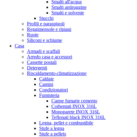
Smalti all'acqua
Smalti antiruggine
Smalti e solvente
Stucchi
Profili e paraspigoli
Reggimensole e ripiani
Ruote
Siliconi e schiume
Casa
Armadi e scaffali
Arredo casa e accessori
Cassette postali
Detergenti
Riscaldamento-climatizzazione
Caldaie
Camini
Condizionatori
Fumisteria
Canne fumarie cemento
Coibentati INOX 316L
Monoparete INOX 316L
Teflonati black INOX 316L
Legna, pellet e combustibile
Stufe a legna
Stufe a pellets