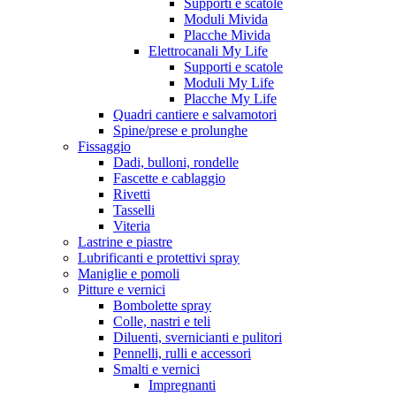
Supporti e scatole
Moduli Mivida
Placche Mivida
Elettrocanali My Life
Supporti e scatole
Moduli My Life
Placche My Life
Quadri cantiere e salvamotori
Spine/prese e prolunghe
Fissaggio
Dadi, bulloni, rondelle
Fascette e cablaggio
Rivetti
Tasselli
Viteria
Lastrine e piastre
Lubrificanti e protettivi spray
Maniglie e pomoli
Pitture e vernici
Bombolette spray
Colle, nastri e teli
Diluenti, svernicianti e pulitori
Pennelli, rulli e accessori
Smalti e vernici
Impregnanti