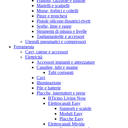
Frattoni, cazzuole e spatole
Martelli e scalpelli
Morse, forbici e coltelli
Pinze e tronchesi
Pistole silicone-fissatrici-rivett
Seghe, lime e raspe
Strumenti di misura e livelle
Tagliapiastrelle e accessori
Utensili pneumatici e compressori
Ferramenta
Cavi, catene e accessori
Elettricità
Accessori impianti e attrezzature
Canaline, tubi e guaine
Tubi corrugati
Cavi
Illuminazione
Pile e batterie
Placche, interruttori e prese
BTicino Living Now
Elettrocanali Easy
Supporti e scatole
Moduli Easy
Placche Easy
Elettrocanali Mivida