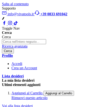
Salta al contenuto
Supporto
info@vivatools.it
+39 0833 691042
Toggle Nav
Cerca
Cerca
Ricerca avanzata
Cerca
Profilo
Accedi
Crea un Account
Lista desideri
La mia lista desideri
Ultimi elementi aggiunti
Aggiungi al Carrello
Aggiungi al Carrello
Rimuovi questo articolo
Vai alla lista desideri