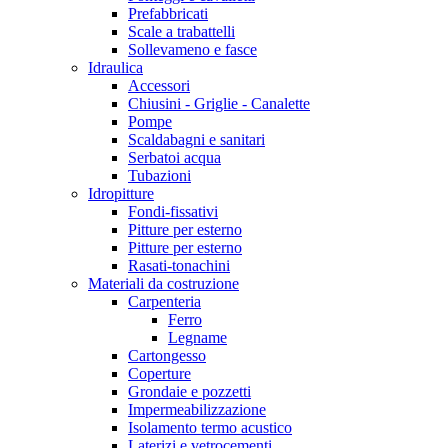
Prefabbricati
Scale a trabattelli
Sollevameno e fasce
Idraulica
Accessori
Chiusini - Griglie - Canalette
Pompe
Scaldabagni e sanitari
Serbatoi acqua
Tubazioni
Idropitture
Fondi-fissativi
Pitture per esterno
Pitture per esterno
Rasati-tonachini
Materiali da costruzione
Carpenteria
Ferro
Legname
Cartongesso
Coperture
Grondaie e pozzetti
Impermeabilizzazione
Isolamento termo acustico
Laterizi e vetrocementi