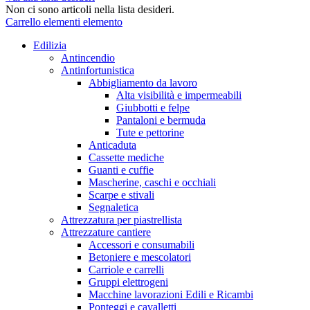
Non ci sono articoli nella lista desideri.
Carrello
elementi
elemento
Edilizia
Antincendio
Antinfortunistica
Abbigliamento da lavoro
Alta visibilità e impermeabili
Giubbotti e felpe
Pantaloni e bermuda
Tute e pettorine
Anticaduta
Cassette mediche
Guanti e cuffie
Mascherine, caschi e occhiali
Scarpe e stivali
Segnaletica
Attrezzatura per piastrellista
Attrezzature cantiere
Accessori e consumabili
Betoniere e mescolatori
Carriole e carrelli
Gruppi elettrogeni
Macchine lavorazioni Edili e Ricambi
Ponteggi e cavalletti