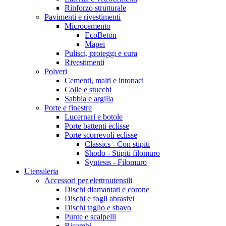
Rinforzo strutturale
Pavimenti e rivestimenti
Microcemento
EcoBeton
Mapei
Pulisci, proteggi e cura
Rivestimenti
Polveri
Cementi, malti e intonaci
Colle e stucchi
Sabbia e argilla
Porte e finestre
Lucernari e botole
Porte battenti eclisse
Porte scorrevoli eclisse
Classics - Con stipiti
Shodō - Stipiti filomuro
Syntesis - Filomuro
Utensileria
Accessori per elettroutensili
Dischi diamantati e corone
Dischi e fogli abrasivi
Dischi taglio e sbavo
Punte e scalpelli
Ricambi