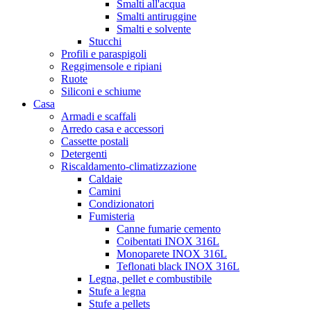
Smalti all'acqua
Smalti antiruggine
Smalti e solvente
Stucchi
Profili e paraspigoli
Reggimensole e ripiani
Ruote
Siliconi e schiume
Casa
Armadi e scaffali
Arredo casa e accessori
Cassette postali
Detergenti
Riscaldamento-climatizzazione
Caldaie
Camini
Condizionatori
Fumisteria
Canne fumarie cemento
Coibentati INOX 316L
Monoparete INOX 316L
Teflonati black INOX 316L
Legna, pellet e combustibile
Stufe a legna
Stufe a pellets