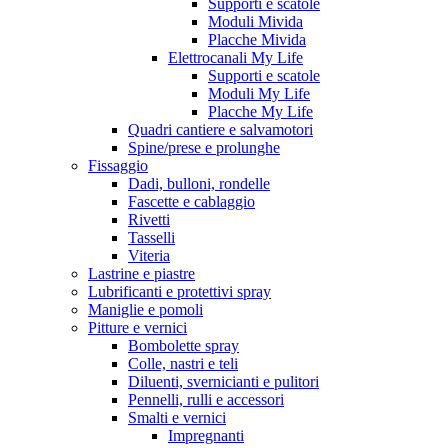
Supporti e scatole
Moduli Mivida
Placche Mivida
Elettrocanali My Life
Supporti e scatole
Moduli My Life
Placche My Life
Quadri cantiere e salvamotori
Spine/prese e prolunghe
Fissaggio
Dadi, bulloni, rondelle
Fascette e cablaggio
Rivetti
Tasselli
Viteria
Lastrine e piastre
Lubrificanti e protettivi spray
Maniglie e pomoli
Pitture e vernici
Bombolette spray
Colle, nastri e teli
Diluenti, svernicianti e pulitori
Pennelli, rulli e accessori
Smalti e vernici
Impregnanti