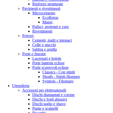
Rinforzo strutturale
Pavimenti e rivestimenti
Microcemento
EcoBeton
Mapei
Pulisci, proteggi e cura
Rivestimenti
Polveri
Cementi, malti e intonaci
Colle e stucchi
Sabbia e argilla
Porte e finestre
Lucernari e botole
Porte battenti eclisse
Porte scorrevoli eclisse
Classics - Con stipiti
Shodō - Stipiti filomuro
Syntesis - Filomuro
Utensileria
Accessori per elettroutensili
Dischi diamantati e corone
Dischi e fogli abrasivi
Dischi taglio e sbavo
Punte e scalpelli
Ricambi