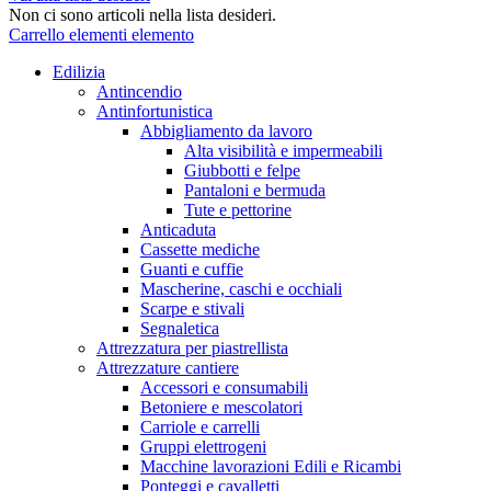
Non ci sono articoli nella lista desideri.
Carrello
elementi
elemento
Edilizia
Antincendio
Antinfortunistica
Abbigliamento da lavoro
Alta visibilità e impermeabili
Giubbotti e felpe
Pantaloni e bermuda
Tute e pettorine
Anticaduta
Cassette mediche
Guanti e cuffie
Mascherine, caschi e occhiali
Scarpe e stivali
Segnaletica
Attrezzatura per piastrellista
Attrezzature cantiere
Accessori e consumabili
Betoniere e mescolatori
Carriole e carrelli
Gruppi elettrogeni
Macchine lavorazioni Edili e Ricambi
Ponteggi e cavalletti