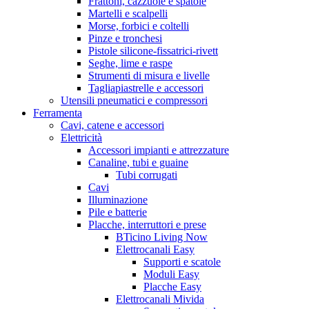
Frattoni, cazzuole e spatole
Martelli e scalpelli
Morse, forbici e coltelli
Pinze e tronchesi
Pistole silicone-fissatrici-rivett
Seghe, lime e raspe
Strumenti di misura e livelle
Tagliapiastrelle e accessori
Utensili pneumatici e compressori
Ferramenta
Cavi, catene e accessori
Elettricità
Accessori impianti e attrezzature
Canaline, tubi e guaine
Tubi corrugati
Cavi
Illuminazione
Pile e batterie
Placche, interruttori e prese
BTicino Living Now
Elettrocanali Easy
Supporti e scatole
Moduli Easy
Placche Easy
Elettrocanali Mivida