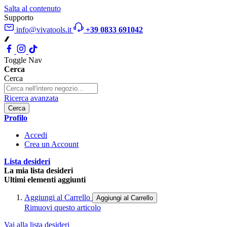
Salta al contenuto
Supporto
info@vivatools.it
+39 0833 691042
Toggle Nav
Cerca
Cerca
Ricerca avanzata
Cerca
Profilo
Accedi
Crea un Account
Lista desideri
La mia lista desideri
Ultimi elementi aggiunti
Aggiungi al Carrello
Aggiungi al Carrello
Rimuovi questo articolo
Vai alla lista desideri