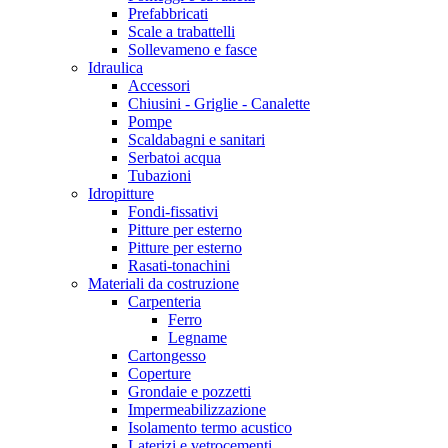
Prefabbricati
Scale a trabattelli
Sollevameno e fasce
Idraulica
Accessori
Chiusini - Griglie - Canalette
Pompe
Scaldabagni e sanitari
Serbatoi acqua
Tubazioni
Idropitture
Fondi-fissativi
Pitture per esterno
Pitture per esterno
Rasati-tonachini
Materiali da costruzione
Carpenteria
Ferro
Legname
Cartongesso
Coperture
Grondaie e pozzetti
Impermeabilizzazione
Isolamento termo acustico
Laterizi e vetrocementi