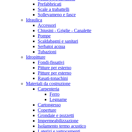
Prefabbricati
Scale a trabattelli
Sollevameno e fasce
Idraulica
Accessori
Chiusini - Griglie - Canalette
Pompe
Scaldabagni e sanitari
Serbatoi acqua
Tubazioni
Idropitture
Fondi-fissativi
Pitture per esterno
Pitture per esterno
Rasati-tonachini
Materiali da costruzione
Carpenteria
Ferro
Legname
Cartongesso
Coperture
Grondaie e pozzetti
Impermeabilizzazione
Isolamento termo acustico
Laterizi e vetrocementi