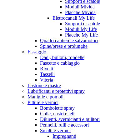
Supporti e scatole
Moduli Mivida
Placche Mivida
Elettrocanali My Life
Supporti e scatole
Moduli My Life
Placche My Life
Quadri cantiere e salvamotori
Spine/prese e prolunghe
Fissaggio
Dadi, bulloni, rondelle
Fascette e cablaggio
Rivetti
Tasselli
Viteria
Lastrine e piastre
Lubrificanti e protettivi spray
Maniglie e pomoli
Pitture e vernici
Bombolette spray
Colle, nastri e teli
Diluenti, svernicianti e pulitori
Pennelli, rulli e accessori
Smalti e vernici
Impregnanti