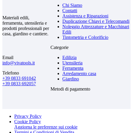
Chi Siamo
Contatti
Assistenza e Riparazioni
Materiali edili,
Duplicazione Chiavi e Telecomandi
ferramenta, utensileria e
Noleggio Attrezzature e Macchinari
prodotti professionali per
Edili
casa, giardino e cantiere.
Tintometria e Colorificio
Categorie
Email
Edilizia
info@vivatools.it
Utensileria
Ferramenta
Telefono
Arredamento casa
+39 0833 691042
Giardino
+39 0833 692057
Metodi di pagamento
Privacy Policy
Cookie Policy
Aggiorna le preferenze sui cookie
Termini e Condizioni di Vendita