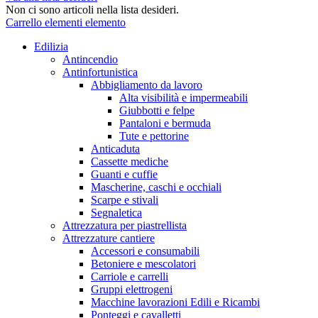
Non ci sono articoli nella lista desideri.
Carrello
elementi
elemento
Edilizia
Antincendio
Antinfortunistica
Abbigliamento da lavoro
Alta visibilità e impermeabili
Giubbotti e felpe
Pantaloni e bermuda
Tute e pettorine
Anticaduta
Cassette mediche
Guanti e cuffie
Mascherine, caschi e occhiali
Scarpe e stivali
Segnaletica
Attrezzatura per piastrellista
Attrezzature cantiere
Accessori e consumabili
Betoniere e mescolatori
Carriole e carrelli
Gruppi elettrogeni
Macchine lavorazioni Edili e Ricambi
Ponteggi e cavalletti