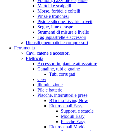
Frattoni, cazzuole e spatole
Martelli e scalpelli
Morse, forbici e coltelli
Pinze e tronchesi
Pistole silicone-fissatrici-rivett
Seghe, lime e raspe
Strumenti di misura e livelle
Tagliapiastrelle e accessori
Utensili pneumatici e compressori
Ferramenta
Cavi, catene e accessori
Elettricità
Accessori impianti e attrezzature
Canaline, tubi e guaine
Tubi corrugati
Cavi
Illuminazione
Pile e batterie
Placche, interruttori e prese
BTicino Living Now
Elettrocanali Easy
Supporti e scatole
Moduli Easy
Placche Easy
Elettrocanali Mivida