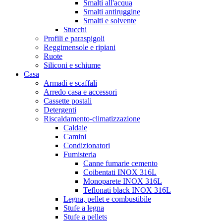
Smalti all'acqua
Smalti antiruggine
Smalti e solvente
Stucchi
Profili e paraspigoli
Reggimensole e ripiani
Ruote
Siliconi e schiume
Casa
Armadi e scaffali
Arredo casa e accessori
Cassette postali
Detergenti
Riscaldamento-climatizzazione
Caldaie
Camini
Condizionatori
Fumisteria
Canne fumarie cemento
Coibentati INOX 316L
Monoparete INOX 316L
Teflonati black INOX 316L
Legna, pellet e combustibile
Stufe a legna
Stufe a pellets