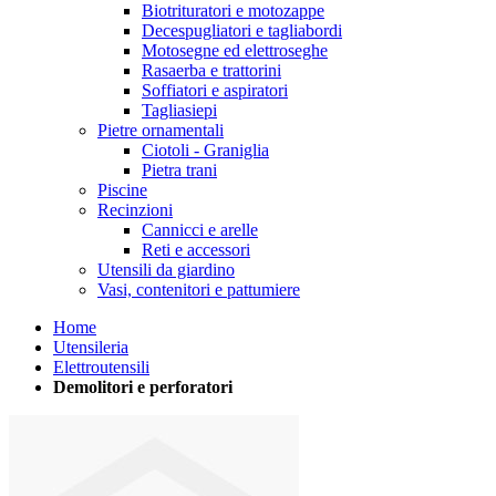
Biotrituratori e motozappe
Decespugliatori e tagliabordi
Motosegne ed elettroseghe
Rasaerba e trattorini
Soffiatori e aspiratori
Tagliasiepi
Pietre ornamentali
Ciotoli - Graniglia
Pietra trani
Piscine
Recinzioni
Cannicci e arelle
Reti e accessori
Utensili da giardino
Vasi, contenitori e pattumiere
Home
Utensileria
Elettroutensili
Demolitori e perforatori