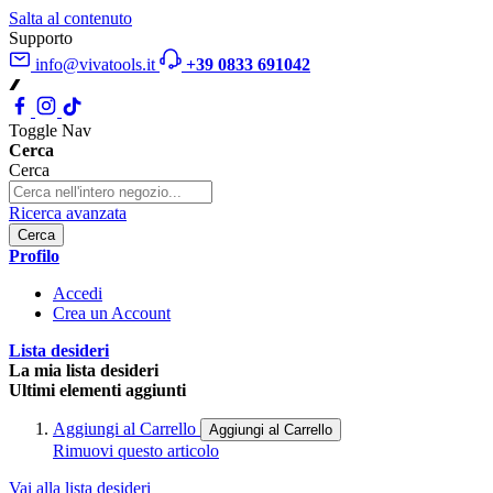
Salta al contenuto
Supporto
info@vivatools.it
+39 0833 691042
Toggle Nav
Cerca
Cerca
Ricerca avanzata
Cerca
Profilo
Accedi
Crea un Account
Lista desideri
La mia lista desideri
Ultimi elementi aggiunti
Aggiungi al Carrello
Aggiungi al Carrello
Rimuovi questo articolo
Vai alla lista desideri