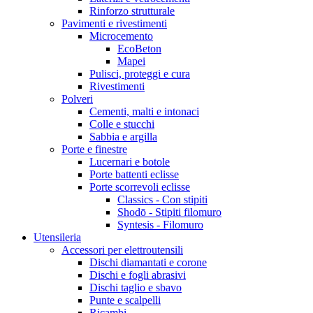
Rinforzo strutturale
Pavimenti e rivestimenti
Microcemento
EcoBeton
Mapei
Pulisci, proteggi e cura
Rivestimenti
Polveri
Cementi, malti e intonaci
Colle e stucchi
Sabbia e argilla
Porte e finestre
Lucernari e botole
Porte battenti eclisse
Porte scorrevoli eclisse
Classics - Con stipiti
Shodō - Stipiti filomuro
Syntesis - Filomuro
Utensileria
Accessori per elettroutensili
Dischi diamantati e corone
Dischi e fogli abrasivi
Dischi taglio e sbavo
Punte e scalpelli
Ricambi