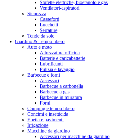
Stufette elettriche, bioetanolo e gas
Ventilatori-aspiratori
Sicurezza
Casseforti
Lucchetti
Serrature
Tende da sole
Giardino & Tempo libero
Auto e moto
Attrezzatura officina
Batterie e caricabatterie
Lubrificanti
Pulizia e lavaggio
Barbecue e forni
Accessori
Barbecue a carbonella
Barbecue a gas
Barbecue in muratura
Forni
Camping e tempo libero
Concimi e insetticida
Ebetta e pavimenti
Irrigazione
Macchine da giardino
Accessori per macchine da giardino