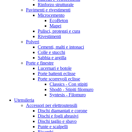
Rinforzo strutturale
Pavimenti e rivestimenti
Microcemento
EcoBeton
Mapei
Pulisci, proteggi e cura
Rivestimenti
Polveri
Cementi, malti e intonaci
Colle e stucchi
Sabbia e argilla
Porte e finestre
Lucernari e botole
Porte battenti eclisse
Porte scorrevoli eclisse
Classics - Con stipiti
Shodō - Stipiti filomuro
Syntesis - Filomuro
Utensileria
Accessori per elettroutensili
Dischi diamantati e corone
Dischi e fogli abrasivi
Dischi taglio e sbavo
Punte e scalpelli
Ricambi