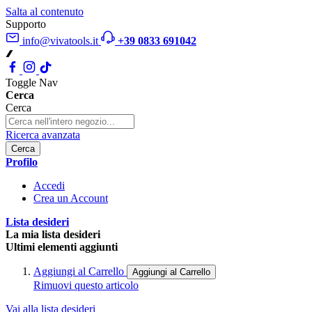
Salta al contenuto
Supporto
info@vivatools.it
+39 0833 691042
Toggle Nav
Cerca
Cerca
Ricerca avanzata
Cerca
Profilo
Accedi
Crea un Account
Lista desideri
La mia lista desideri
Ultimi elementi aggiunti
Aggiungi al Carrello
Aggiungi al Carrello
Rimuovi questo articolo
Vai alla lista desideri