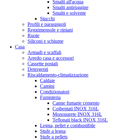
Smalti all'acqua
Smalti antiruggine
Smalti e solvente
Stucchi
Profili e paraspigoli
Reggimensole e ripiani
Ruote
Siliconi e schiume
Casa
Armadi e scaffali
Arredo casa e accessori
Cassette postali
Detergenti
Riscaldamento-climatizzazione
Caldaie
Camini
Condizionatori
Fumisteria
Canne fumarie cemento
Coibentati INOX 316L
Monoparete INOX 316L
Teflonati black INOX 316L
Legna, pellet e combustibile
Stufe a legna
Stufe a pellets