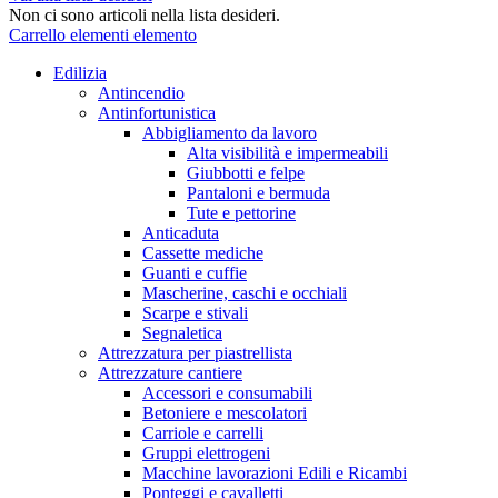
Non ci sono articoli nella lista desideri.
Carrello
elementi
elemento
Edilizia
Antincendio
Antinfortunistica
Abbigliamento da lavoro
Alta visibilità e impermeabili
Giubbotti e felpe
Pantaloni e bermuda
Tute e pettorine
Anticaduta
Cassette mediche
Guanti e cuffie
Mascherine, caschi e occhiali
Scarpe e stivali
Segnaletica
Attrezzatura per piastrellista
Attrezzature cantiere
Accessori e consumabili
Betoniere e mescolatori
Carriole e carrelli
Gruppi elettrogeni
Macchine lavorazioni Edili e Ricambi
Ponteggi e cavalletti