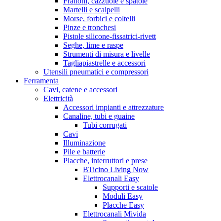
Frattoni, cazzuole e spatole
Martelli e scalpelli
Morse, forbici e coltelli
Pinze e tronchesi
Pistole silicone-fissatrici-rivett
Seghe, lime e raspe
Strumenti di misura e livelle
Tagliapiastrelle e accessori
Utensili pneumatici e compressori
Ferramenta
Cavi, catene e accessori
Elettricità
Accessori impianti e attrezzature
Canaline, tubi e guaine
Tubi corrugati
Cavi
Illuminazione
Pile e batterie
Placche, interruttori e prese
BTicino Living Now
Elettrocanali Easy
Supporti e scatole
Moduli Easy
Placche Easy
Elettrocanali Mivida