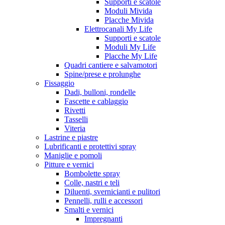
Supporti e scatole
Moduli Mivida
Placche Mivida
Elettrocanali My Life
Supporti e scatole
Moduli My Life
Placche My Life
Quadri cantiere e salvamotori
Spine/prese e prolunghe
Fissaggio
Dadi, bulloni, rondelle
Fascette e cablaggio
Rivetti
Tasselli
Viteria
Lastrine e piastre
Lubrificanti e protettivi spray
Maniglie e pomoli
Pitture e vernici
Bombolette spray
Colle, nastri e teli
Diluenti, svernicianti e pulitori
Pennelli, rulli e accessori
Smalti e vernici
Impregnanti