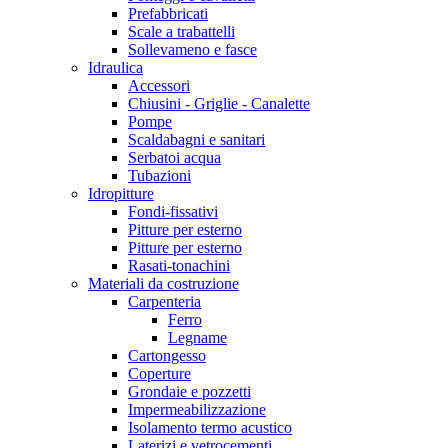
Prefabbricati
Scale a trabattelli
Sollevameno e fasce
Idraulica
Accessori
Chiusini - Griglie - Canalette
Pompe
Scaldabagni e sanitari
Serbatoi acqua
Tubazioni
Idropitture
Fondi-fissativi
Pitture per esterno
Pitture per esterno
Rasati-tonachini
Materiali da costruzione
Carpenteria
Ferro
Legname
Cartongesso
Coperture
Grondaie e pozzetti
Impermeabilizzazione
Isolamento termo acustico
Laterizi e vetrocementi