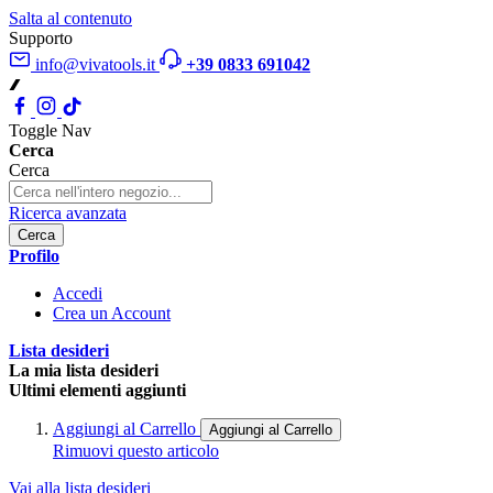
Salta al contenuto
Supporto
info@vivatools.it
+39 0833 691042
Toggle Nav
Cerca
Cerca
Ricerca avanzata
Cerca
Profilo
Accedi
Crea un Account
Lista desideri
La mia lista desideri
Ultimi elementi aggiunti
Aggiungi al Carrello
Aggiungi al Carrello
Rimuovi questo articolo
Vai alla lista desideri