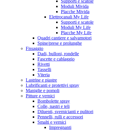
Supporti e scatole
Moduli Mivida
Placche Mivida
Elettrocanali My Life
Supporti e scatole
Moduli My Life
Placche My Life
Quadri cantiere e salvamotori
Spine/prese e prolunghe
Fissaggio
Dadi, bulloni, rondelle
Fascette e cablaggio
Rivetti
Tasselli
Viteria
Lastrine e piastre
Lubrificanti e protettivi spray
Maniglie e pomoli
Pitture e vernici
Bombolette spray
Colle, nastri e teli
Diluenti, svernicianti e pulitori
Pennelli, rulli e accessori
Smalti e vernici
Impregnanti