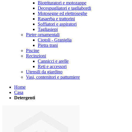
Biotrituratori e motozappe
Decespugliatori e tagliabordi
Motosegne ed elettroseghe
Rasaerba e trattorini
Soffiatori e aspiratori
Tagliasiepi
Pietre ornamentali
Ciotoli - Graniglia
Pietra trani
Piscine
Recinzioni
Cannicci e arelle
Reti e accessori
Utensili da giardino
Vasi, contenitori e pattumiere
Home
Casa
Detergenti