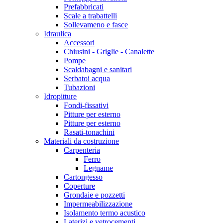
Prefabbricati
Scale a trabattelli
Sollevameno e fasce
Idraulica
Accessori
Chiusini - Griglie - Canalette
Pompe
Scaldabagni e sanitari
Serbatoi acqua
Tubazioni
Idropitture
Fondi-fissativi
Pitture per esterno
Pitture per esterno
Rasati-tonachini
Materiali da costruzione
Carpenteria
Ferro
Legname
Cartongesso
Coperture
Grondaie e pozzetti
Impermeabilizzazione
Isolamento termo acustico
Laterizi e vetrocementi