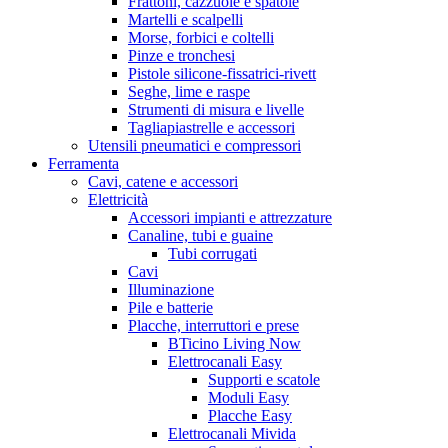
Frattoni, cazzuole e spatole
Martelli e scalpelli
Morse, forbici e coltelli
Pinze e tronchesi
Pistole silicone-fissatrici-rivett
Seghe, lime e raspe
Strumenti di misura e livelle
Tagliapiastrelle e accessori
Utensili pneumatici e compressori
Ferramenta
Cavi, catene e accessori
Elettricità
Accessori impianti e attrezzature
Canaline, tubi e guaine
Tubi corrugati
Cavi
Illuminazione
Pile e batterie
Placche, interruttori e prese
BTicino Living Now
Elettrocanali Easy
Supporti e scatole
Moduli Easy
Placche Easy
Elettrocanali Mivida