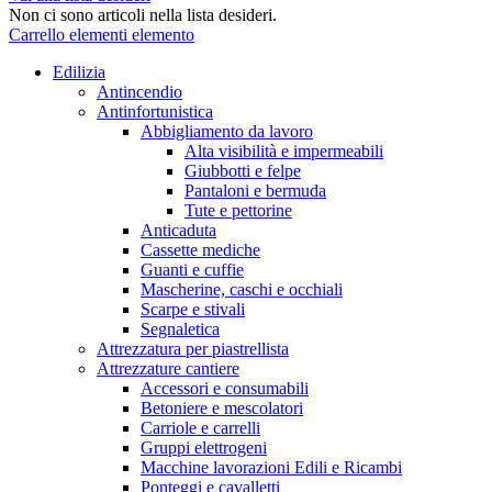
Non ci sono articoli nella lista desideri.
Carrello
elementi
elemento
Edilizia
Antincendio
Antinfortunistica
Abbigliamento da lavoro
Alta visibilità e impermeabili
Giubbotti e felpe
Pantaloni e bermuda
Tute e pettorine
Anticaduta
Cassette mediche
Guanti e cuffie
Mascherine, caschi e occhiali
Scarpe e stivali
Segnaletica
Attrezzatura per piastrellista
Attrezzature cantiere
Accessori e consumabili
Betoniere e mescolatori
Carriole e carrelli
Gruppi elettrogeni
Macchine lavorazioni Edili e Ricambi
Ponteggi e cavalletti