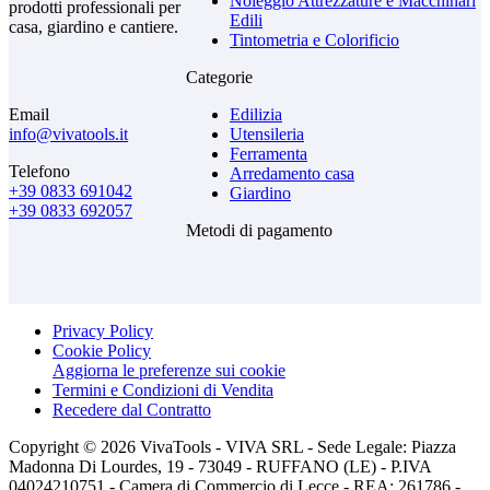
Noleggio Attrezzature e Macchinari
prodotti professionali per
Edili
casa, giardino e cantiere.
Tintometria e Colorificio
Categorie
Email
Edilizia
info@vivatools.it
Utensileria
Ferramenta
Telefono
Arredamento casa
+39 0833 691042
Giardino
+39 0833 692057
Metodi di pagamento
Privacy Policy
Cookie Policy
Aggiorna le preferenze sui cookie
Termini e Condizioni di Vendita
Recedere dal Contratto
Copyright © 2026 VivaTools - VIVA SRL - Sede Legale: Piazza
Madonna Di Lourdes, 19 - 73049 - RUFFANO (LE) - P.IVA
04024210751 - Camera di Commercio di Lecce - REA: 261786 -