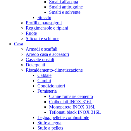
Smalti all'acqua
Smalti antiruggine
Smalti e solvente
Stucchi
Profili e paraspigoli
Reggimensole e ripiani
Ruote
Siliconi e schiume
Casa
Armadi e scaffali
Arredo casa e accessori
Cassette postali
Detergenti
Riscaldamento-climatizzazione
Caldaie
Camini
Condizionatori
Fumisteria
Canne fumarie cemento
Coibentati INOX 316L
Monoparete INOX 316L
Teflonati black INOX 316L
Legna, pellet e combustibile
Stufe a legna
Stufe a pellets