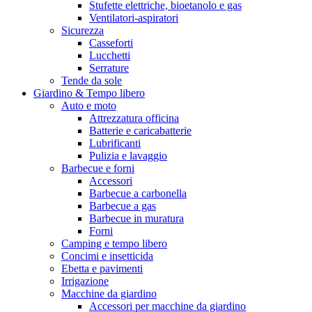
Stufette elettriche, bioetanolo e gas
Ventilatori-aspiratori
Sicurezza
Casseforti
Lucchetti
Serrature
Tende da sole
Giardino & Tempo libero
Auto e moto
Attrezzatura officina
Batterie e caricabatterie
Lubrificanti
Pulizia e lavaggio
Barbecue e forni
Accessori
Barbecue a carbonella
Barbecue a gas
Barbecue in muratura
Forni
Camping e tempo libero
Concimi e insetticida
Ebetta e pavimenti
Irrigazione
Macchine da giardino
Accessori per macchine da giardino