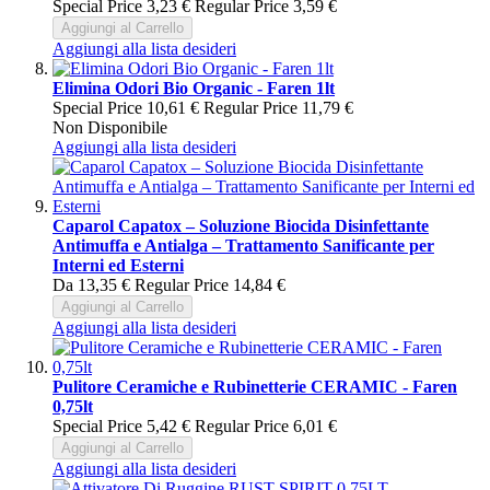
Special Price
3,23 €
Regular Price
3,59 €
Aggiungi al Carrello
Aggiungi alla lista desideri
Elimina Odori Bio Organic - Faren 1lt
Special Price
10,61 €
Regular Price
11,79 €
Non Disponibile
Aggiungi alla lista desideri
Caparol Capatox – Soluzione Biocida Disinfettante
Antimuffa e Antialga – Trattamento Sanificante per
Interni ed Esterni
Da
13,35 €
Regular Price
14,84 €
Aggiungi al Carrello
Aggiungi alla lista desideri
Pulitore Ceramiche e Rubinetterie CERAMIC - Faren
0,75lt
Special Price
5,42 €
Regular Price
6,01 €
Aggiungi al Carrello
Aggiungi alla lista desideri