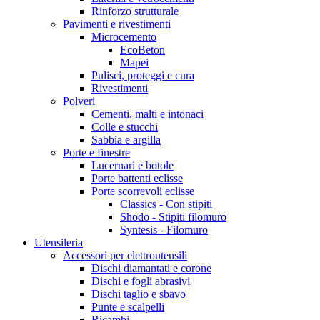
Rinforzo strutturale
Pavimenti e rivestimenti
Microcemento
EcoBeton
Mapei
Pulisci, proteggi e cura
Rivestimenti
Polveri
Cementi, malti e intonaci
Colle e stucchi
Sabbia e argilla
Porte e finestre
Lucernari e botole
Porte battenti eclisse
Porte scorrevoli eclisse
Classics - Con stipiti
Shodō - Stipiti filomuro
Syntesis - Filomuro
Utensileria
Accessori per elettroutensili
Dischi diamantati e corone
Dischi e fogli abrasivi
Dischi taglio e sbavo
Punte e scalpelli
Ricambi