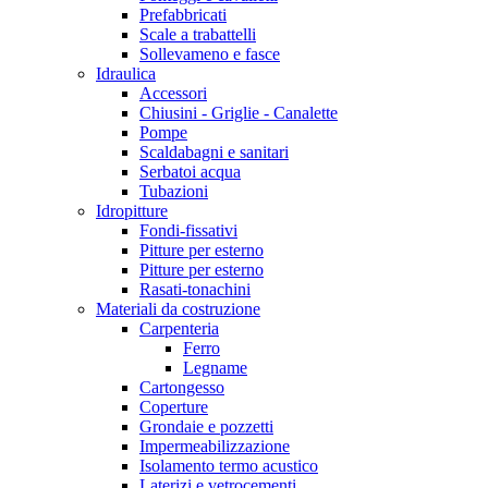
Prefabbricati
Scale a trabattelli
Sollevameno e fasce
Idraulica
Accessori
Chiusini - Griglie - Canalette
Pompe
Scaldabagni e sanitari
Serbatoi acqua
Tubazioni
Idropitture
Fondi-fissativi
Pitture per esterno
Pitture per esterno
Rasati-tonachini
Materiali da costruzione
Carpenteria
Ferro
Legname
Cartongesso
Coperture
Grondaie e pozzetti
Impermeabilizzazione
Isolamento termo acustico
Laterizi e vetrocementi