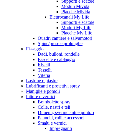
Supporti e scatole
Moduli Mivida
Placche Mivida
Elettrocanali My Life
Supporti e scatole
Moduli My Life
Placche My Life
Quadri cantiere e salvamotori
Spine/prese e prolunghe
Fissaggio
Dadi, bulloni, rondelle
Fascette e cablaggio
Rivetti
Tasselli
Viteria
Lastrine e piastre
Lubrificanti e protettivi spray
Maniglie e pomoli
Pitture e vernici
Bombolette spray
Colle, nastri e teli
Diluenti, svernicianti e pulitori
Pennelli, rulli e accessori
Smalti e vernici
Impregnanti