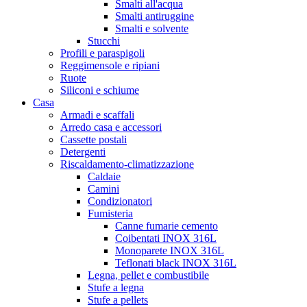
Smalti all'acqua
Smalti antiruggine
Smalti e solvente
Stucchi
Profili e paraspigoli
Reggimensole e ripiani
Ruote
Siliconi e schiume
Casa
Armadi e scaffali
Arredo casa e accessori
Cassette postali
Detergenti
Riscaldamento-climatizzazione
Caldaie
Camini
Condizionatori
Fumisteria
Canne fumarie cemento
Coibentati INOX 316L
Monoparete INOX 316L
Teflonati black INOX 316L
Legna, pellet e combustibile
Stufe a legna
Stufe a pellets