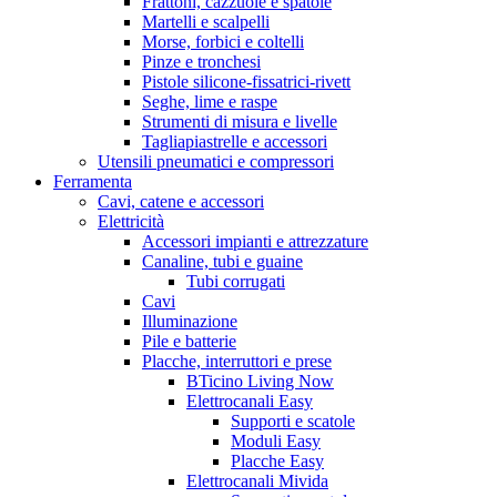
Frattoni, cazzuole e spatole
Martelli e scalpelli
Morse, forbici e coltelli
Pinze e tronchesi
Pistole silicone-fissatrici-rivett
Seghe, lime e raspe
Strumenti di misura e livelle
Tagliapiastrelle e accessori
Utensili pneumatici e compressori
Ferramenta
Cavi, catene e accessori
Elettricità
Accessori impianti e attrezzature
Canaline, tubi e guaine
Tubi corrugati
Cavi
Illuminazione
Pile e batterie
Placche, interruttori e prese
BTicino Living Now
Elettrocanali Easy
Supporti e scatole
Moduli Easy
Placche Easy
Elettrocanali Mivida