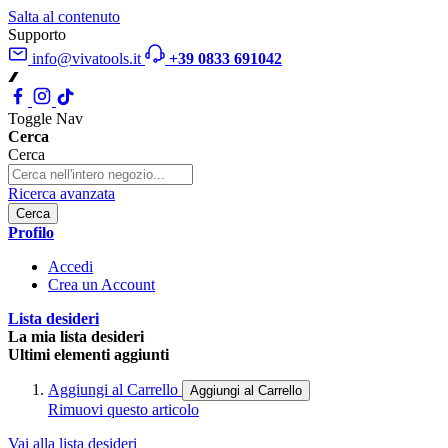
Salta al contenuto
Supporto
info@vivatools.it
+39 0833 691042
Toggle Nav
Cerca
Cerca
Ricerca avanzata
Cerca
Profilo
Accedi
Crea un Account
Lista desideri
La mia lista desideri
Ultimi elementi aggiunti
Aggiungi al Carrello
Aggiungi al Carrello
Rimuovi questo articolo
Vai alla lista desideri