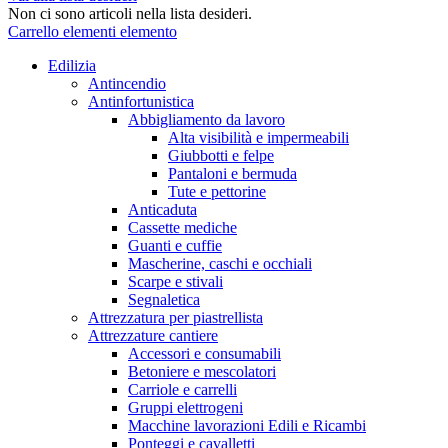
Non ci sono articoli nella lista desideri.
Carrello
elementi
elemento
Edilizia
Antincendio
Antinfortunistica
Abbigliamento da lavoro
Alta visibilità e impermeabili
Giubbotti e felpe
Pantaloni e bermuda
Tute e pettorine
Anticaduta
Cassette mediche
Guanti e cuffie
Mascherine, caschi e occhiali
Scarpe e stivali
Segnaletica
Attrezzatura per piastrellista
Attrezzature cantiere
Accessori e consumabili
Betoniere e mescolatori
Carriole e carrelli
Gruppi elettrogeni
Macchine lavorazioni Edili e Ricambi
Ponteggi e cavalletti