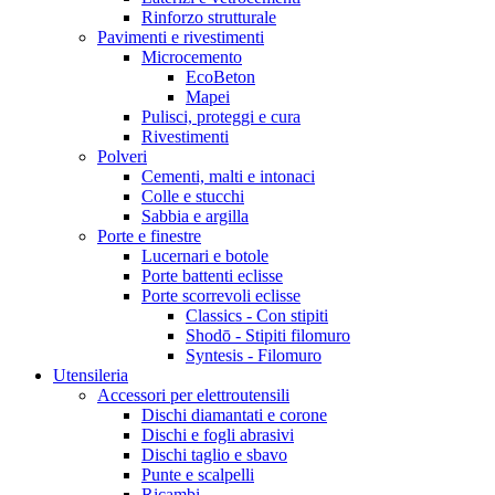
Rinforzo strutturale
Pavimenti e rivestimenti
Microcemento
EcoBeton
Mapei
Pulisci, proteggi e cura
Rivestimenti
Polveri
Cementi, malti e intonaci
Colle e stucchi
Sabbia e argilla
Porte e finestre
Lucernari e botole
Porte battenti eclisse
Porte scorrevoli eclisse
Classics - Con stipiti
Shodō - Stipiti filomuro
Syntesis - Filomuro
Utensileria
Accessori per elettroutensili
Dischi diamantati e corone
Dischi e fogli abrasivi
Dischi taglio e sbavo
Punte e scalpelli
Ricambi