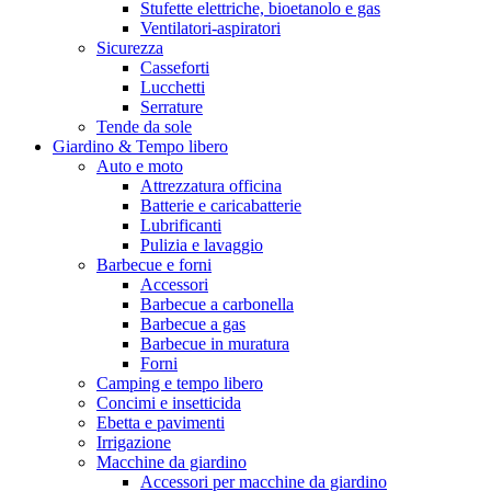
Stufette elettriche, bioetanolo e gas
Ventilatori-aspiratori
Sicurezza
Casseforti
Lucchetti
Serrature
Tende da sole
Giardino & Tempo libero
Auto e moto
Attrezzatura officina
Batterie e caricabatterie
Lubrificanti
Pulizia e lavaggio
Barbecue e forni
Accessori
Barbecue a carbonella
Barbecue a gas
Barbecue in muratura
Forni
Camping e tempo libero
Concimi e insetticida
Ebetta e pavimenti
Irrigazione
Macchine da giardino
Accessori per macchine da giardino