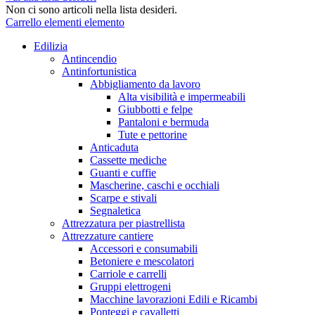
Non ci sono articoli nella lista desideri.
Carrello
elementi
elemento
Edilizia
Antincendio
Antinfortunistica
Abbigliamento da lavoro
Alta visibilità e impermeabili
Giubbotti e felpe
Pantaloni e bermuda
Tute e pettorine
Anticaduta
Cassette mediche
Guanti e cuffie
Mascherine, caschi e occhiali
Scarpe e stivali
Segnaletica
Attrezzatura per piastrellista
Attrezzature cantiere
Accessori e consumabili
Betoniere e mescolatori
Carriole e carrelli
Gruppi elettrogeni
Macchine lavorazioni Edili e Ricambi
Ponteggi e cavalletti