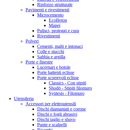
Rinforzo strutturale
Pavimenti e rivestimenti
Microcemento
EcoBeton
Mapei
Pulisci, proteggi e cura
Rivestimenti
Polveri
Cementi, malti e intonaci
Colle e stucchi
Sabbia e argilla
Porte e finestre
Lucernari e botole
Porte battenti eclisse
Porte scorrevoli eclisse
Classics - Con stipiti
Shodō - Stipiti filomuro
Syntesis - Filomuro
Utensileria
Accessori per elettroutensili
Dischi diamantati e corone
Dischi e fogli abrasivi
Dischi taglio e sbavo
Punte e scalpelli
Ricambi