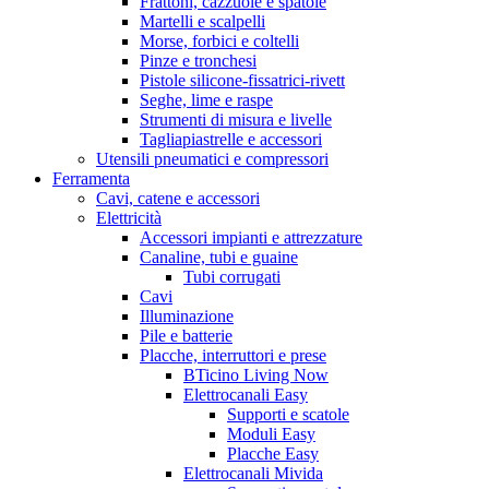
Frattoni, cazzuole e spatole
Martelli e scalpelli
Morse, forbici e coltelli
Pinze e tronchesi
Pistole silicone-fissatrici-rivett
Seghe, lime e raspe
Strumenti di misura e livelle
Tagliapiastrelle e accessori
Utensili pneumatici e compressori
Ferramenta
Cavi, catene e accessori
Elettricità
Accessori impianti e attrezzature
Canaline, tubi e guaine
Tubi corrugati
Cavi
Illuminazione
Pile e batterie
Placche, interruttori e prese
BTicino Living Now
Elettrocanali Easy
Supporti e scatole
Moduli Easy
Placche Easy
Elettrocanali Mivida