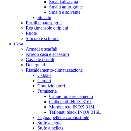
Smalti all'acqua
Smalti antiruggine
Smalti e solvente
Stucchi
Profili e paraspigoli
Reggimensole e ripiani
Ruote
Siliconi e schiume
Casa
Armadi e scaffali
Arredo casa e accessori
Cassette postali
Detergenti
Riscaldamento-climatizzazione
Caldaie
Camini
Condizionatori
Fumisteria
Canne fumarie cemento
Coibentati INOX 316L
Monoparete INOX 316L
Teflonati black INOX 316L
Legna, pellet e combustibile
Stufe a legna
Stufe a pellets