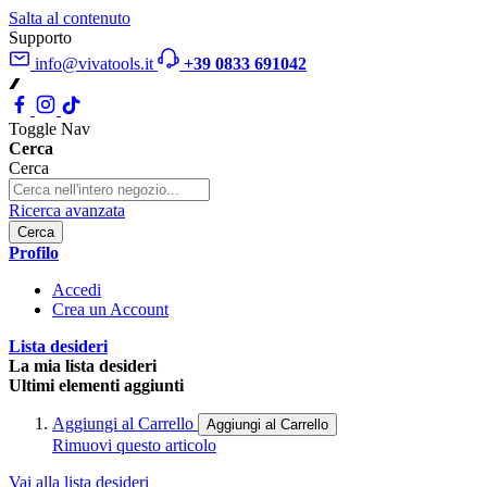
Salta al contenuto
Supporto
info@vivatools.it
+39 0833 691042
Toggle Nav
Cerca
Cerca
Ricerca avanzata
Cerca
Profilo
Accedi
Crea un Account
Lista desideri
La mia lista desideri
Ultimi elementi aggiunti
Aggiungi al Carrello
Aggiungi al Carrello
Rimuovi questo articolo
Vai alla lista desideri