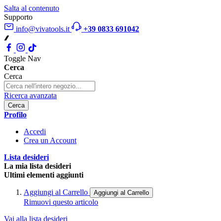
Salta al contenuto
Supporto
info@vivatools.it
+39 0833 691042
Toggle Nav
Cerca
Cerca
Ricerca avanzata
Cerca
Profilo
Accedi
Crea un Account
Lista desideri
La mia lista desideri
Ultimi elementi aggiunti
Aggiungi al Carrello
Aggiungi al Carrello
Rimuovi questo articolo
Vai alla lista desideri