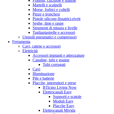
Frattoni, cazzuole e spatole
Martelli e scalpelli
Morse, forbici e coltelli
Pinze e tronchesi
Pistole silicone-fissatrici-rivett
Seghe, lime e raspe
Strumenti di misura e livelle
Tagliapiastrelle e accessori
Utensili pneumatici e compressori
Ferramenta
Cavi, catene e accessori
Elettricità
Accessori impianti e attrezzature
Canaline, tubi e guaine
Tubi corrugati
Cavi
Illuminazione
Pile e batterie
Placche, interruttori e prese
BTicino Living Now
Elettrocanali Easy
Supporti e scatole
Moduli Easy
Placche Easy
Elettrocanali Mivida