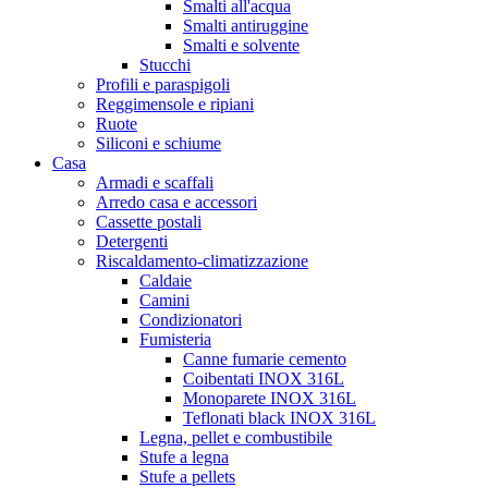
Smalti all'acqua
Smalti antiruggine
Smalti e solvente
Stucchi
Profili e paraspigoli
Reggimensole e ripiani
Ruote
Siliconi e schiume
Casa
Armadi e scaffali
Arredo casa e accessori
Cassette postali
Detergenti
Riscaldamento-climatizzazione
Caldaie
Camini
Condizionatori
Fumisteria
Canne fumarie cemento
Coibentati INOX 316L
Monoparete INOX 316L
Teflonati black INOX 316L
Legna, pellet e combustibile
Stufe a legna
Stufe a pellets