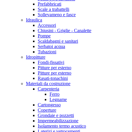
Prefabbricati
Scale a trabattelli
Sollevameno e fasce
Idraulica
Accessori
Chiusini - Griglie - Canalette
Pompe
Scaldabagni e sanitari
Serbatoi acqua
Tubazioni
Idropitture
Fondi-fissativi
Pitture per esterno
Pitture per esterno
Rasati-tonachini
Materiali da costruzione
Carpenteria
Ferro
Legname
Cartongesso
Coperture
Grondaie e pozzetti
Impermeabilizzazione
Isolamento termo acustico
Laterizi e vetrocementi