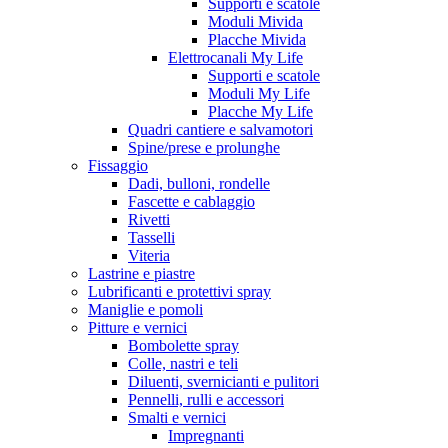
Supporti e scatole
Moduli Mivida
Placche Mivida
Elettrocanali My Life
Supporti e scatole
Moduli My Life
Placche My Life
Quadri cantiere e salvamotori
Spine/prese e prolunghe
Fissaggio
Dadi, bulloni, rondelle
Fascette e cablaggio
Rivetti
Tasselli
Viteria
Lastrine e piastre
Lubrificanti e protettivi spray
Maniglie e pomoli
Pitture e vernici
Bombolette spray
Colle, nastri e teli
Diluenti, svernicianti e pulitori
Pennelli, rulli e accessori
Smalti e vernici
Impregnanti