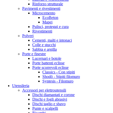
Rinforzo strutturale
Pavimenti e rivestimenti
Microcemento
EcoBeton
Mapei
Pulisci, proteggi e cura
Rivestimenti
Polveri
Cementi, malti e intonaci
Colle e stucchi
Sabbia e argilla
Porte e finestre
Lucernari e botole
Porte battenti eclisse
Porte scorrevoli eclisse
Classics - Con stipiti
Shodō - Stipiti filomuro
Syntesis - Filomuro
Utensileria
Accessori per elettroutensili
Dischi diamantati e corone
Dischi e fogli abrasivi
Dischi taglio e sbavo
Punte e scalpelli
Ricambi