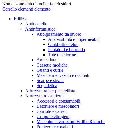
Non ci sono articoli nella lista desideri.
Carrello
elementi
elemento
Edilizia
Antincendio
Antinfortunistica
Abbigliamento da lavoro
Alta visibilità e impermeabili
Giubbotti e felpe
Pantaloni e bermuda
Tute e pettorine
Anticaduta
Cassette mediche
Guanti e cuffie
Mascherine, caschi e occhiali
Scarpe e stivali
Segnaletica
Attrezzatura per piastrellista
Attrezzature cantiere
Accessori e consumabili
Betoniere e mescolatori
Carriole e carrelli
Gruppi elettrogeni
Macchine lavorazioni Edili e Ricambi
Ponteggi e cavalletti