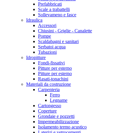
Prefabbricati
Scale a trabattelli
Sollevameno e fasce
Idraulica
Accessori
Chiusini - Griglie - Canalette
Pompe
Scaldabagni e sanitari
Serbatoi acqua
Tubazioni
Idropitture
Fondi-fissativi
Pitture per esterno
Pitture per esterno
Rasati-tonachini
Materiali da costruzione
Carpenteria
Ferro
Legname
Cartongesso
Coperture
Grondaie e pozzetti
Impermeabilizzazione
Isolamento termo acustico
Laterizi e vetrocementi