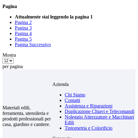
Pagina
Attualmente stai leggendo la pagina
1
Pagina
2
Pagina
3
Pagina
4
Pagina
5
Pagina
Successivo
Mostra
per pagina
Azienda
Chi Siamo
Contatti
Assistenza e Riparazioni
Materiali edili,
Duplicazione Chiavi e Telecomandi
ferramenta, utensileria e
Noleggio Attrezzature e Macchinari
prodotti professionali per
Edili
casa, giardino e cantiere.
Tintometria e Colorificio