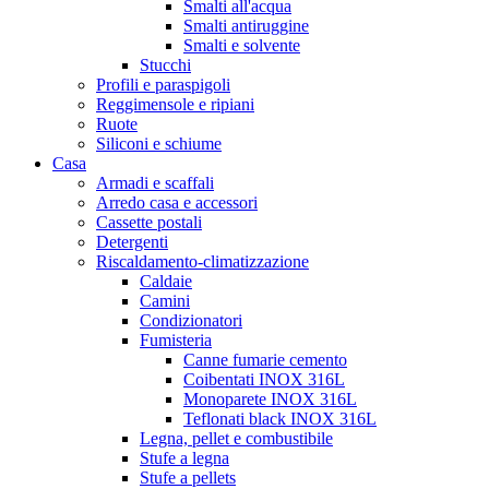
Smalti all'acqua
Smalti antiruggine
Smalti e solvente
Stucchi
Profili e paraspigoli
Reggimensole e ripiani
Ruote
Siliconi e schiume
Casa
Armadi e scaffali
Arredo casa e accessori
Cassette postali
Detergenti
Riscaldamento-climatizzazione
Caldaie
Camini
Condizionatori
Fumisteria
Canne fumarie cemento
Coibentati INOX 316L
Monoparete INOX 316L
Teflonati black INOX 316L
Legna, pellet e combustibile
Stufe a legna
Stufe a pellets