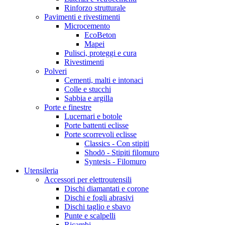
Rinforzo strutturale
Pavimenti e rivestimenti
Microcemento
EcoBeton
Mapei
Pulisci, proteggi e cura
Rivestimenti
Polveri
Cementi, malti e intonaci
Colle e stucchi
Sabbia e argilla
Porte e finestre
Lucernari e botole
Porte battenti eclisse
Porte scorrevoli eclisse
Classics - Con stipiti
Shodō - Stipiti filomuro
Syntesis - Filomuro
Utensileria
Accessori per elettroutensili
Dischi diamantati e corone
Dischi e fogli abrasivi
Dischi taglio e sbavo
Punte e scalpelli
Ricambi