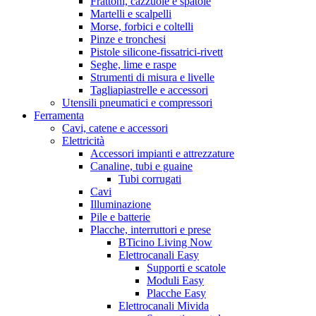
Frattoni, cazzuole e spatole
Martelli e scalpelli
Morse, forbici e coltelli
Pinze e tronchesi
Pistole silicone-fissatrici-rivett
Seghe, lime e raspe
Strumenti di misura e livelle
Tagliapiastrelle e accessori
Utensili pneumatici e compressori
Ferramenta
Cavi, catene e accessori
Elettricità
Accessori impianti e attrezzature
Canaline, tubi e guaine
Tubi corrugati
Cavi
Illuminazione
Pile e batterie
Placche, interruttori e prese
BTicino Living Now
Elettrocanali Easy
Supporti e scatole
Moduli Easy
Placche Easy
Elettrocanali Mivida