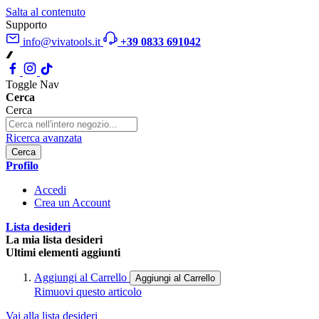
Salta al contenuto
Supporto
info@vivatools.it
+39 0833 691042
Toggle Nav
Cerca
Cerca
Ricerca avanzata
Cerca
Profilo
Accedi
Crea un Account
Lista desideri
La mia lista desideri
Ultimi elementi aggiunti
Aggiungi al Carrello
Aggiungi al Carrello
Rimuovi questo articolo
Vai alla lista desideri