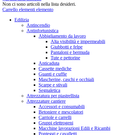
Non ci sono articoli nella lista desideri.
Carrello
elementi
elemento
Edilizia
Antincendio
Antinfortunistica
Abbigliamento da lavoro
Alta visibilità e impermeabili
Giubbotti e felpe
Pantaloni e bermuda
Tute e pettorine
Anticaduta
Cassette mediche
Guanti e cuffie
Mascherine, caschi e occhiali
Scarpe e stivali
Segnaletica
Attrezzatura per piastrellista
Attrezzature cantiere
Accessori e consumabili
Betoniere e mescolatori
Carriole e carrelli
Gruppi elettrogeni
Macchine lavorazioni Edili e Ricambi
Ponteggi e cavalletti