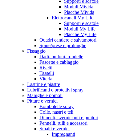
Supporti e scatole
Moduli Mivida
Placche Mivida
Elettrocanali My Life
Supporti e scatole
Moduli My Life
Placche My Life
Quadri cantiere e salvamotori
Spine/prese e prolunghe
Fissaggio
Dadi, bulloni, rondelle
Fascette e cablaggio
Rivetti
Tasselli
Viteria
Lastrine e piastre
Lubrificanti e protettivi spray
Maniglie e pomoli
Pitture e vernici
Bombolette spray
Colle, nastri e teli
Diluenti, svernicianti e pulitori
Pennelli, rulli e accessori
Smalti e vernici
Impregnanti