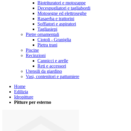
Biotrituratori e motozappe
Decespugliatori e tagliabordi
Motosegne ed elettroseghe
Rasaerba e trattorini
Soffiatori e aspiratori
Tagliasiepi
Pietre ornamentali
Ciotoli - Graniglia
Pietra trani
Piscine
Recinzioni
Cannicci e arelle
Reti e accessori
Utensili da giardino
Vasi, contenitori e pattumiere
Home
Edilizia
Idropitture
Pitture per esterno