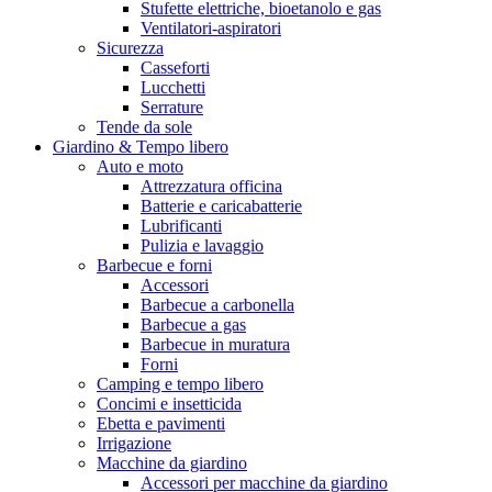
Stufette elettriche, bioetanolo e gas
Ventilatori-aspiratori
Sicurezza
Casseforti
Lucchetti
Serrature
Tende da sole
Giardino & Tempo libero
Auto e moto
Attrezzatura officina
Batterie e caricabatterie
Lubrificanti
Pulizia e lavaggio
Barbecue e forni
Accessori
Barbecue a carbonella
Barbecue a gas
Barbecue in muratura
Forni
Camping e tempo libero
Concimi e insetticida
Ebetta e pavimenti
Irrigazione
Macchine da giardino
Accessori per macchine da giardino