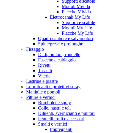
Supporti e scatole
Moduli Mivida
Placche Mivida
Elettrocanali My Life
Supporti e scatole
Moduli My Life
Placche My Life
Quadri cantiere e salvamotori
Spine/prese e prolunghe
Fissaggio
Dadi, bulloni, rondelle
Fascette e cablaggio
Rivetti
Tasselli
Viteria
Lastrine e piastre
Lubrificanti e protettivi spray
Maniglie e pomoli
Pitture e vernici
Bombolette spray
Colle, nastri e teli
Diluenti, svernicianti e pulitori
Pennelli, rulli e accessori
Smalti e vernici
Impregnanti