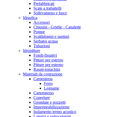
Prefabbricati
Scale a trabattelli
Sollevameno e fasce
Idraulica
Accessori
Chiusini - Griglie - Canalette
Pompe
Scaldabagni e sanitari
Serbatoi acqua
Tubazioni
Idropitture
Fondi-fissativi
Pitture per esterno
Pitture per esterno
Rasati-tonachini
Materiali da costruzione
Carpenteria
Ferro
Legname
Cartongesso
Coperture
Grondaie e pozzetti
Impermeabilizzazione
Isolamento termo acustico
Laterizi e vetrocementi