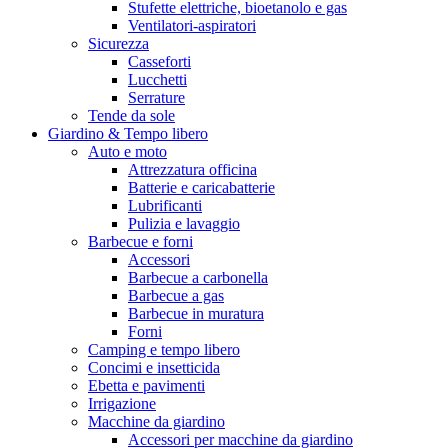
Stufette elettriche, bioetanolo e gas
Ventilatori-aspiratori
Sicurezza
Casseforti
Lucchetti
Serrature
Tende da sole
Giardino & Tempo libero
Auto e moto
Attrezzatura officina
Batterie e caricabatterie
Lubrificanti
Pulizia e lavaggio
Barbecue e forni
Accessori
Barbecue a carbonella
Barbecue a gas
Barbecue in muratura
Forni
Camping e tempo libero
Concimi e insetticida
Ebetta e pavimenti
Irrigazione
Macchine da giardino
Accessori per macchine da giardino