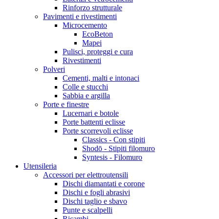
Rinforzo strutturale
Pavimenti e rivestimenti
Microcemento
EcoBeton
Mapei
Pulisci, proteggi e cura
Rivestimenti
Polveri
Cementi, malti e intonaci
Colle e stucchi
Sabbia e argilla
Porte e finestre
Lucernari e botole
Porte battenti eclisse
Porte scorrevoli eclisse
Classics - Con stipiti
Shodō - Stipiti filomuro
Syntesis - Filomuro
Utensileria
Accessori per elettroutensili
Dischi diamantati e corone
Dischi e fogli abrasivi
Dischi taglio e sbavo
Punte e scalpelli
Ricambi