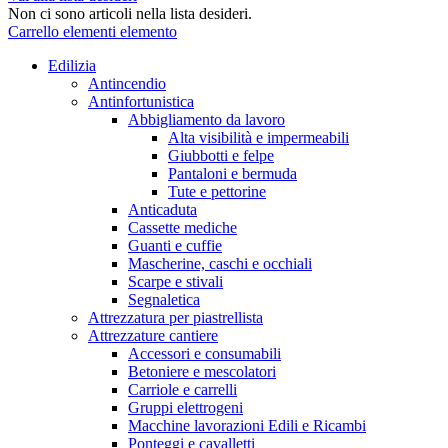
Non ci sono articoli nella lista desideri.
Carrello
elementi
elemento
Edilizia
Antincendio
Antinfortunistica
Abbigliamento da lavoro
Alta visibilità e impermeabili
Giubbotti e felpe
Pantaloni e bermuda
Tute e pettorine
Anticaduta
Cassette mediche
Guanti e cuffie
Mascherine, caschi e occhiali
Scarpe e stivali
Segnaletica
Attrezzatura per piastrellista
Attrezzature cantiere
Accessori e consumabili
Betoniere e mescolatori
Carriole e carrelli
Gruppi elettrogeni
Macchine lavorazioni Edili e Ricambi
Ponteggi e cavalletti