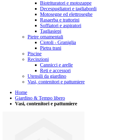
Biotrituratori e motozappe
Decespugliatori e tagliabordi
Motosegne ed elettroseghe
Rasaerba e trattorini
Soffiatori e aspiratori
Tagliasiepi
Pietre ornamentali
Ciotoli - Graniglia
Pietra trani
Piscine
Recinzioni
Cannicci e arelle
Reti e accessori
Utensili da giardino
Vasi, contenitori e pattumiere
Home
Giardino & Tempo libero
Vasi, contenitori e pattumiere