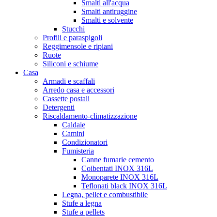
Smalti all'acqua
Smalti antiruggine
Smalti e solvente
Stucchi
Profili e paraspigoli
Reggimensole e ripiani
Ruote
Siliconi e schiume
Casa
Armadi e scaffali
Arredo casa e accessori
Cassette postali
Detergenti
Riscaldamento-climatizzazione
Caldaie
Camini
Condizionatori
Fumisteria
Canne fumarie cemento
Coibentati INOX 316L
Monoparete INOX 316L
Teflonati black INOX 316L
Legna, pellet e combustibile
Stufe a legna
Stufe a pellets