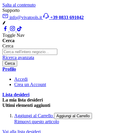
Salta al contenuto
Supporto
info@vivatools.it
+39 0833 691042
Toggle Nav
Cerca
Cerca
Ricerca avanzata
Cerca
Profilo
Accedi
Crea un Account
Lista desideri
La mia lista desideri
Ultimi elementi aggiunti
Aggiungi al Carrello
Aggiungi al Carrello
Rimuovi questo articolo
Vai alla lista desideri