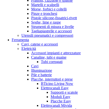
Frattoni, cazzuole e spatole
Martelli e scalpelli
Morse, forbici e coltelli
Pinze e tronchesi
Pistole silicone-fissatrici-rivett
Seghe, lime e raspe
Strumenti di misura e livelle
Tagliapiastrelle e accessori
Utensili pneumatici e compressori
Ferramenta
Cavi, catene e accessori
Elettricità
Accessori impianti e attrezzature
Canaline, tubi e guaine
Tubi corrugati
Cavi
Illuminazione
Pile e batterie
Placche, interruttori e prese
BTicino Living Now
Elettrocanali Easy
Supporti e scatole
Moduli Easy
Placche Easy
Elettrocanali Mivida