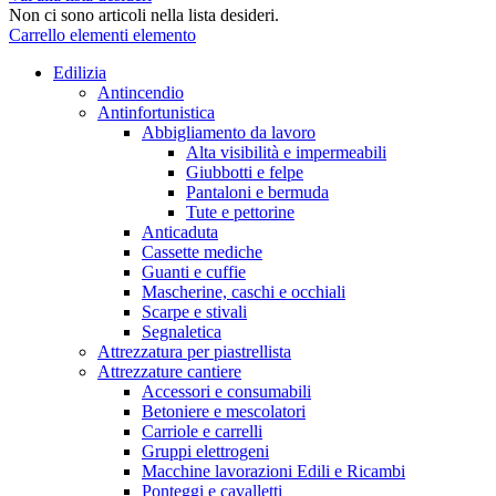
Non ci sono articoli nella lista desideri.
Carrello
elementi
elemento
Edilizia
Antincendio
Antinfortunistica
Abbigliamento da lavoro
Alta visibilità e impermeabili
Giubbotti e felpe
Pantaloni e bermuda
Tute e pettorine
Anticaduta
Cassette mediche
Guanti e cuffie
Mascherine, caschi e occhiali
Scarpe e stivali
Segnaletica
Attrezzatura per piastrellista
Attrezzature cantiere
Accessori e consumabili
Betoniere e mescolatori
Carriole e carrelli
Gruppi elettrogeni
Macchine lavorazioni Edili e Ricambi
Ponteggi e cavalletti