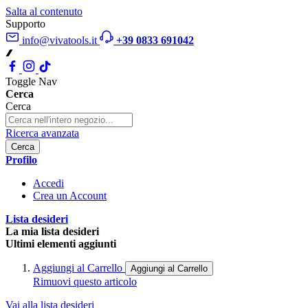
Salta al contenuto
Supporto
info@vivatools.it
+39 0833 691042
Toggle Nav
Cerca
Cerca
Ricerca avanzata
Cerca
Profilo
Accedi
Crea un Account
Lista desideri
La mia lista desideri
Ultimi elementi aggiunti
Aggiungi al Carrello
Aggiungi al Carrello
Rimuovi questo articolo
Vai alla lista desideri