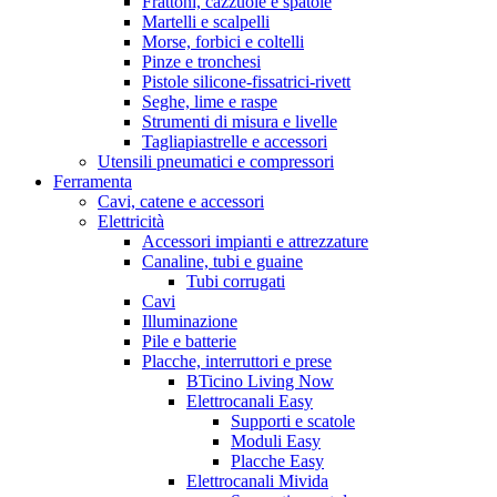
Frattoni, cazzuole e spatole
Martelli e scalpelli
Morse, forbici e coltelli
Pinze e tronchesi
Pistole silicone-fissatrici-rivett
Seghe, lime e raspe
Strumenti di misura e livelle
Tagliapiastrelle e accessori
Utensili pneumatici e compressori
Ferramenta
Cavi, catene e accessori
Elettricità
Accessori impianti e attrezzature
Canaline, tubi e guaine
Tubi corrugati
Cavi
Illuminazione
Pile e batterie
Placche, interruttori e prese
BTicino Living Now
Elettrocanali Easy
Supporti e scatole
Moduli Easy
Placche Easy
Elettrocanali Mivida