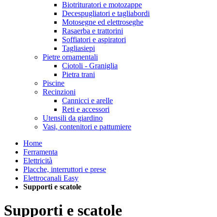
Biotrituratori e motozappe
Decespugliatori e tagliabordi
Motosegne ed elettroseghe
Rasaerba e trattorini
Soffiatori e aspiratori
Tagliasiepi
Pietre ornamentali
Ciotoli - Graniglia
Pietra trani
Piscine
Recinzioni
Cannicci e arelle
Reti e accessori
Utensili da giardino
Vasi, contenitori e pattumiere
Home
Ferramenta
Elettricità
Placche, interruttori e prese
Elettrocanali Easy
Supporti e scatole
Supporti e scatole