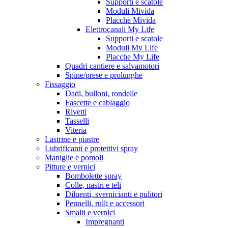
Supporti e scatole
Moduli Mivida
Placche Mivida
Elettrocanali My Life
Supporti e scatole
Moduli My Life
Placche My Life
Quadri cantiere e salvamotori
Spine/prese e prolunghe
Fissaggio
Dadi, bulloni, rondelle
Fascette e cablaggio
Rivetti
Tasselli
Viteria
Lastrine e piastre
Lubrificanti e protettivi spray
Maniglie e pomoli
Pitture e vernici
Bombolette spray
Colle, nastri e teli
Diluenti, svernicianti e pulitori
Pennelli, rulli e accessori
Smalti e vernici
Impregnanti