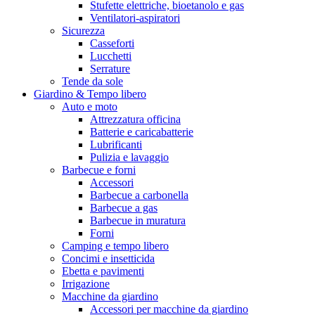
Stufette elettriche, bioetanolo e gas
Ventilatori-aspiratori
Sicurezza
Casseforti
Lucchetti
Serrature
Tende da sole
Giardino & Tempo libero
Auto e moto
Attrezzatura officina
Batterie e caricabatterie
Lubrificanti
Pulizia e lavaggio
Barbecue e forni
Accessori
Barbecue a carbonella
Barbecue a gas
Barbecue in muratura
Forni
Camping e tempo libero
Concimi e insetticida
Ebetta e pavimenti
Irrigazione
Macchine da giardino
Accessori per macchine da giardino