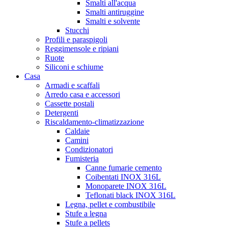
Smalti all'acqua
Smalti antiruggine
Smalti e solvente
Stucchi
Profili e paraspigoli
Reggimensole e ripiani
Ruote
Siliconi e schiume
Casa
Armadi e scaffali
Arredo casa e accessori
Cassette postali
Detergenti
Riscaldamento-climatizzazione
Caldaie
Camini
Condizionatori
Fumisteria
Canne fumarie cemento
Coibentati INOX 316L
Monoparete INOX 316L
Teflonati black INOX 316L
Legna, pellet e combustibile
Stufe a legna
Stufe a pellets