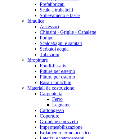
Prefabbricati
Scale a trabattelli
Sollevameno e fasce
Idraulica
Accessori
Chiusini - Griglie - Canalette
Pompe
Scaldabagni e sanitari
Serbatoi acqua
Tubazioni
Idropitture
Fondi-fissativi
Pitture per esterno
Pitture per esterno
Rasati-tonachini
Materiali da costruzione
Carpenteria
Ferro
Legname
Cartongesso
Coperture
Grondaie e pozzetti
Impermeabilizzazione
Isolamento termo acustico
Laterizi e vetrocementi