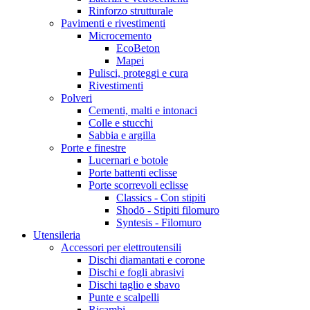
Rinforzo strutturale
Pavimenti e rivestimenti
Microcemento
EcoBeton
Mapei
Pulisci, proteggi e cura
Rivestimenti
Polveri
Cementi, malti e intonaci
Colle e stucchi
Sabbia e argilla
Porte e finestre
Lucernari e botole
Porte battenti eclisse
Porte scorrevoli eclisse
Classics - Con stipiti
Shodō - Stipiti filomuro
Syntesis - Filomuro
Utensileria
Accessori per elettroutensili
Dischi diamantati e corone
Dischi e fogli abrasivi
Dischi taglio e sbavo
Punte e scalpelli
Ricambi