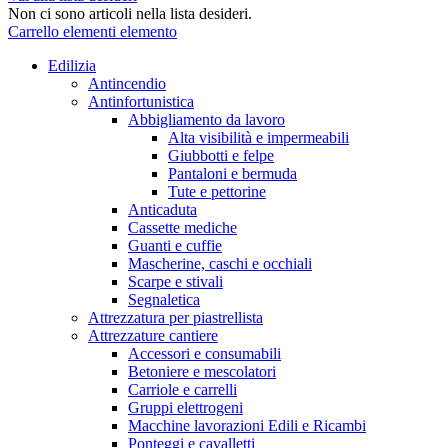
Non ci sono articoli nella lista desideri.
Carrello
elementi
elemento
Edilizia
Antincendio
Antinfortunistica
Abbigliamento da lavoro
Alta visibilità e impermeabili
Giubbotti e felpe
Pantaloni e bermuda
Tute e pettorine
Anticaduta
Cassette mediche
Guanti e cuffie
Mascherine, caschi e occhiali
Scarpe e stivali
Segnaletica
Attrezzatura per piastrellista
Attrezzature cantiere
Accessori e consumabili
Betoniere e mescolatori
Carriole e carrelli
Gruppi elettrogeni
Macchine lavorazioni Edili e Ricambi
Ponteggi e cavalletti