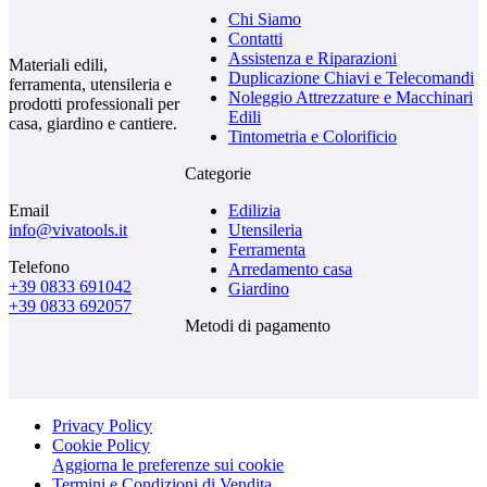
Chi Siamo
Contatti
Assistenza e Riparazioni
Materiali edili,
Duplicazione Chiavi e Telecomandi
ferramenta, utensileria e
Noleggio Attrezzature e Macchinari
prodotti professionali per
Edili
casa, giardino e cantiere.
Tintometria e Colorificio
Categorie
Email
Edilizia
info@vivatools.it
Utensileria
Ferramenta
Telefono
Arredamento casa
+39 0833 691042
Giardino
+39 0833 692057
Metodi di pagamento
Privacy Policy
Cookie Policy
Aggiorna le preferenze sui cookie
Termini e Condizioni di Vendita