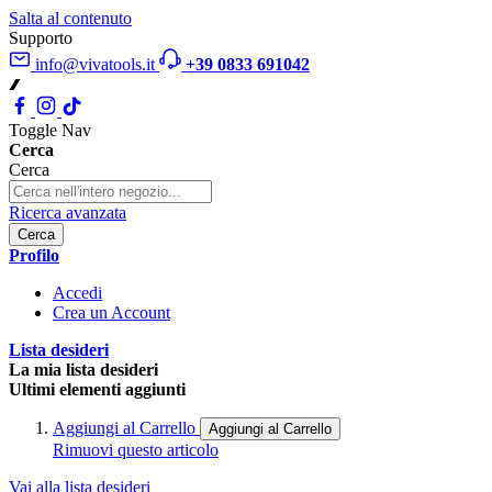
Salta al contenuto
Supporto
info@vivatools.it
+39 0833 691042
Toggle Nav
Cerca
Cerca
Ricerca avanzata
Cerca
Profilo
Accedi
Crea un Account
Lista desideri
La mia lista desideri
Ultimi elementi aggiunti
Aggiungi al Carrello
Aggiungi al Carrello
Rimuovi questo articolo
Vai alla lista desideri