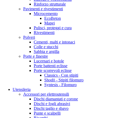
Rinforzo strutturale
Pavimenti e rivestimenti
Microcemento
EcoBeton
Mapei
Pulisci, proteggi e cura
Rivestimenti
Polveri
Cementi, malti e intonaci
Colle e stucchi
Sabbia e argilla
Porte e finestre
Lucernari e botole
Porte battenti eclisse
Porte scorrevoli eclisse
Classics - Con stipiti
Shodō - Stipiti filomuro
Syntesis - Filomuro
Utensileria
Accessori per elettroutensili
Dischi diamantati e corone
Dischi e fogli abrasivi
Dischi taglio e sbavo
Punte e scalpelli
Ricambi