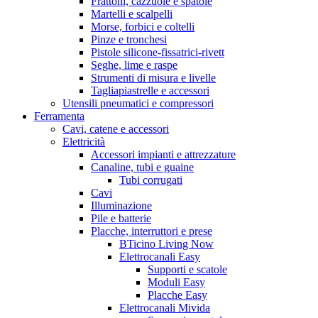
Frattoni, cazzuole e spatole
Martelli e scalpelli
Morse, forbici e coltelli
Pinze e tronchesi
Pistole silicone-fissatrici-rivett
Seghe, lime e raspe
Strumenti di misura e livelle
Tagliapiastrelle e accessori
Utensili pneumatici e compressori
Ferramenta
Cavi, catene e accessori
Elettricità
Accessori impianti e attrezzature
Canaline, tubi e guaine
Tubi corrugati
Cavi
Illuminazione
Pile e batterie
Placche, interruttori e prese
BTicino Living Now
Elettrocanali Easy
Supporti e scatole
Moduli Easy
Placche Easy
Elettrocanali Mivida