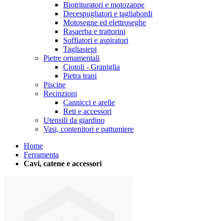
Biotrituratori e motozappe
Decespugliatori e tagliabordi
Motosegne ed elettroseghe
Rasaerba e trattorini
Soffiatori e aspiratori
Tagliasiepi
Pietre ornamentali
Ciotoli - Graniglia
Pietra trani
Piscine
Recinzioni
Cannicci e arelle
Reti e accessori
Utensili da giardino
Vasi, contenitori e pattumiere
Home
Ferramenta
Cavi, catene e accessori