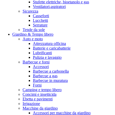
Stufette elettriche, bioetanolo e gas
Ventilatori-aspiratori
Sicurezza
Casseforti
Lucchetti
Serrature
Tende da sole
Giardino & Tempo libero
Auto e moto
Attrezzatura officina
Batterie e caricabatterie
Lubrificanti
Pulizia e lavaggio
Barbecue e forni
Accessori
Barbecue a carbonella
Barbecue a gas
Barbecue in muratura
Forni
Camping e tempo libero
Concimi e insetticida
Ebetta e pavimenti
Irrigazione
Macchine da giardino
Accessori per macchine da giardino