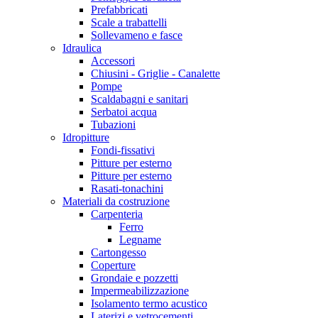
Prefabbricati
Scale a trabattelli
Sollevameno e fasce
Idraulica
Accessori
Chiusini - Griglie - Canalette
Pompe
Scaldabagni e sanitari
Serbatoi acqua
Tubazioni
Idropitture
Fondi-fissativi
Pitture per esterno
Pitture per esterno
Rasati-tonachini
Materiali da costruzione
Carpenteria
Ferro
Legname
Cartongesso
Coperture
Grondaie e pozzetti
Impermeabilizzazione
Isolamento termo acustico
Laterizi e vetrocementi