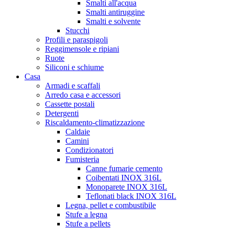
Smalti all'acqua
Smalti antiruggine
Smalti e solvente
Stucchi
Profili e paraspigoli
Reggimensole e ripiani
Ruote
Siliconi e schiume
Casa
Armadi e scaffali
Arredo casa e accessori
Cassette postali
Detergenti
Riscaldamento-climatizzazione
Caldaie
Camini
Condizionatori
Fumisteria
Canne fumarie cemento
Coibentati INOX 316L
Monoparete INOX 316L
Teflonati black INOX 316L
Legna, pellet e combustibile
Stufe a legna
Stufe a pellets