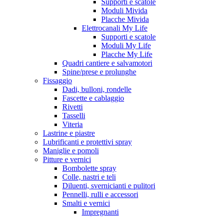
Supporti e scatole
Moduli Mivida
Placche Mivida
Elettrocanali My Life
Supporti e scatole
Moduli My Life
Placche My Life
Quadri cantiere e salvamotori
Spine/prese e prolunghe
Fissaggio
Dadi, bulloni, rondelle
Fascette e cablaggio
Rivetti
Tasselli
Viteria
Lastrine e piastre
Lubrificanti e protettivi spray
Maniglie e pomoli
Pitture e vernici
Bombolette spray
Colle, nastri e teli
Diluenti, svernicianti e pulitori
Pennelli, rulli e accessori
Smalti e vernici
Impregnanti