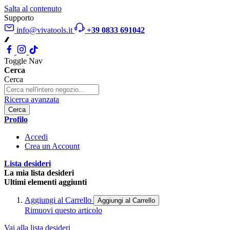
Salta al contenuto
Supporto
info@vivatools.it
+39 0833 691042
Toggle Nav
Cerca
Cerca
Ricerca avanzata
Cerca
Profilo
Accedi
Crea un Account
Lista desideri
La mia lista desideri
Ultimi elementi aggiunti
Aggiungi al Carrello
Aggiungi al Carrello
Rimuovi questo articolo
Vai alla lista desideri