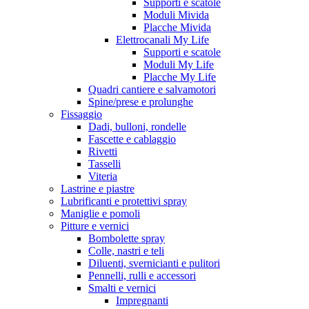
Supporti e scatole
Moduli Mivida
Placche Mivida
Elettrocanali My Life
Supporti e scatole
Moduli My Life
Placche My Life
Quadri cantiere e salvamotori
Spine/prese e prolunghe
Fissaggio
Dadi, bulloni, rondelle
Fascette e cablaggio
Rivetti
Tasselli
Viteria
Lastrine e piastre
Lubrificanti e protettivi spray
Maniglie e pomoli
Pitture e vernici
Bombolette spray
Colle, nastri e teli
Diluenti, svernicianti e pulitori
Pennelli, rulli e accessori
Smalti e vernici
Impregnanti