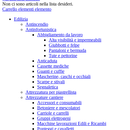
Non ci sono articoli nella lista desideri.
Carrello
elementi
elemento
Edilizia
Antincendio
Antinfortunistica
Abbigliamento da lavoro
Alta visibilità e impermeabili
Giubbotti e felpe
Pantaloni e bermuda
Tute e pettorine
Anticaduta
Cassette mediche
Guanti e cuffie
Mascherine, caschi e occhiali
Scarpe e stivali
Segnaletica
Attrezzatura per piastrellista
Attrezzature cantiere
Accessori e consumabili
Betoniere e mescolatori
Carriole e carrelli
Gruppi elettrogeni
Macchine lavorazioni Edili e Ricambi
Ponteggi e cavalletti