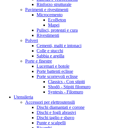
Rinforzo strutturale
Pavimenti e rivestimenti
Microcemento
EcoBeton
Mapei
Pulisci, proteggi e cura
Rivestimenti
Polveri
Cementi, malti e intonaci
Colle e stucchi
Sabbia e argilla
Porte e finestre
Lucernari e botole
Porte battenti eclisse
Porte scorrevoli eclisse
Classics - Con stipiti
Shodō - Stipiti filomuro
Syntesis - Filomuro
Utensileria
Accessori per elettroutensili
Dischi diamantati e corone
Dischi e fogli abrasivi
Dischi taglio e sbavo
Punte e scalpelli
Ricambi