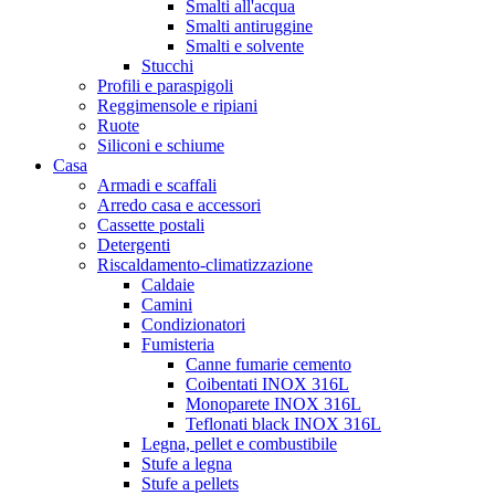
Smalti all'acqua
Smalti antiruggine
Smalti e solvente
Stucchi
Profili e paraspigoli
Reggimensole e ripiani
Ruote
Siliconi e schiume
Casa
Armadi e scaffali
Arredo casa e accessori
Cassette postali
Detergenti
Riscaldamento-climatizzazione
Caldaie
Camini
Condizionatori
Fumisteria
Canne fumarie cemento
Coibentati INOX 316L
Monoparete INOX 316L
Teflonati black INOX 316L
Legna, pellet e combustibile
Stufe a legna
Stufe a pellets