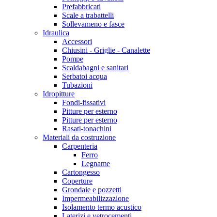
Prefabbricati
Scale a trabattelli
Sollevameno e fasce
Idraulica
Accessori
Chiusini - Griglie - Canalette
Pompe
Scaldabagni e sanitari
Serbatoi acqua
Tubazioni
Idropitture
Fondi-fissativi
Pitture per esterno
Pitture per esterno
Rasati-tonachini
Materiali da costruzione
Carpenteria
Ferro
Legname
Cartongesso
Coperture
Grondaie e pozzetti
Impermeabilizzazione
Isolamento termo acustico
Laterizi e vetrocementi