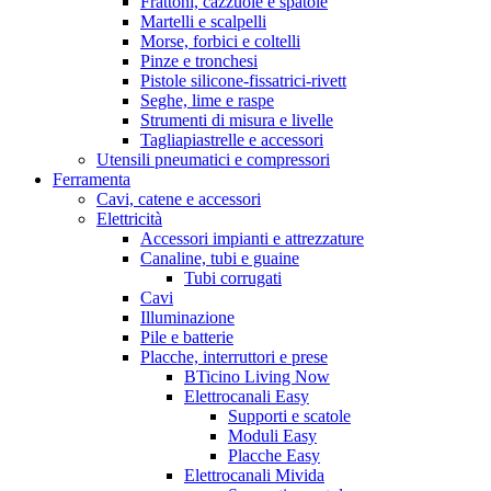
Frattoni, cazzuole e spatole
Martelli e scalpelli
Morse, forbici e coltelli
Pinze e tronchesi
Pistole silicone-fissatrici-rivett
Seghe, lime e raspe
Strumenti di misura e livelle
Tagliapiastrelle e accessori
Utensili pneumatici e compressori
Ferramenta
Cavi, catene e accessori
Elettricità
Accessori impianti e attrezzature
Canaline, tubi e guaine
Tubi corrugati
Cavi
Illuminazione
Pile e batterie
Placche, interruttori e prese
BTicino Living Now
Elettrocanali Easy
Supporti e scatole
Moduli Easy
Placche Easy
Elettrocanali Mivida