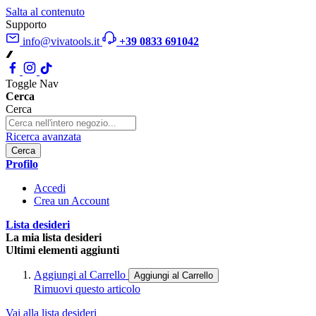
Salta al contenuto
Supporto
info@vivatools.it
+39 0833 691042
Toggle Nav
Cerca
Cerca
Ricerca avanzata
Cerca
Profilo
Accedi
Crea un Account
Lista desideri
La mia lista desideri
Ultimi elementi aggiunti
Aggiungi al Carrello
Aggiungi al Carrello
Rimuovi questo articolo
Vai alla lista desideri