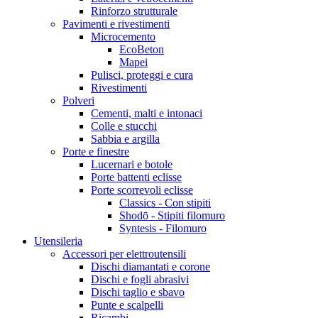
Rinforzo strutturale
Pavimenti e rivestimenti
Microcemento
EcoBeton
Mapei
Pulisci, proteggi e cura
Rivestimenti
Polveri
Cementi, malti e intonaci
Colle e stucchi
Sabbia e argilla
Porte e finestre
Lucernari e botole
Porte battenti eclisse
Porte scorrevoli eclisse
Classics - Con stipiti
Shodō - Stipiti filomuro
Syntesis - Filomuro
Utensileria
Accessori per elettroutensili
Dischi diamantati e corone
Dischi e fogli abrasivi
Dischi taglio e sbavo
Punte e scalpelli
Ricambi