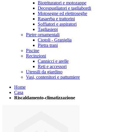
Biotrituratori e motozappe
Decespugliatori e tagliabordi
Motosegne ed elettroseghe
Rasaerba e trattorini
Soffiatori e aspiratori
Tagliasiepi
Pietre ornamentali
Ciotoli - Graniglia
Pietra trani
Piscine
Recinzioni
Cannicci e arelle
Reti e accessori
Utensili da giardino
Vasi, contenitori e pattumiere
Home
Casa
Riscaldamento-climatizzazione