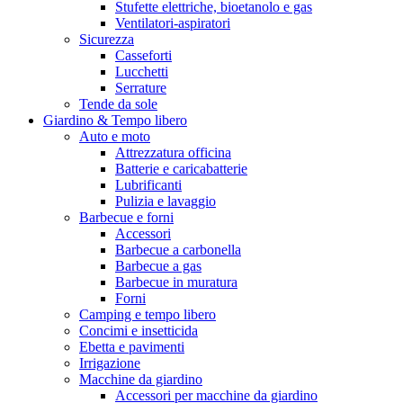
Stufette elettriche, bioetanolo e gas
Ventilatori-aspiratori
Sicurezza
Casseforti
Lucchetti
Serrature
Tende da sole
Giardino & Tempo libero
Auto e moto
Attrezzatura officina
Batterie e caricabatterie
Lubrificanti
Pulizia e lavaggio
Barbecue e forni
Accessori
Barbecue a carbonella
Barbecue a gas
Barbecue in muratura
Forni
Camping e tempo libero
Concimi e insetticida
Ebetta e pavimenti
Irrigazione
Macchine da giardino
Accessori per macchine da giardino