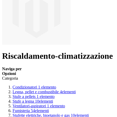
Riscaldamento-climatizzazione
Naviga per
Opzioni
Categoria
Condizionatori
1
elemento
Legna, pellet e combustibile
4
elementi
Stufe a pellets
1
elemento
Stufe a legna
10
elementi
Ventilatori-aspiratori
1
elemento
Fumisteria
54
elementi
Stufette elettriche, bioetanolo e gas
10
elementi