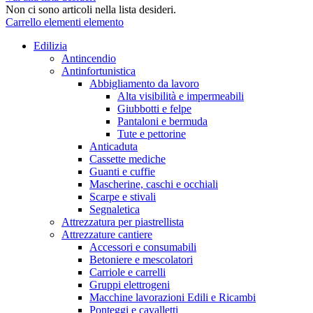
Non ci sono articoli nella lista desideri.
Carrello
elementi
elemento
Edilizia
Antincendio
Antinfortunistica
Abbigliamento da lavoro
Alta visibilità e impermeabili
Giubbotti e felpe
Pantaloni e bermuda
Tute e pettorine
Anticaduta
Cassette mediche
Guanti e cuffie
Mascherine, caschi e occhiali
Scarpe e stivali
Segnaletica
Attrezzatura per piastrellista
Attrezzature cantiere
Accessori e consumabili
Betoniere e mescolatori
Carriole e carrelli
Gruppi elettrogeni
Macchine lavorazioni Edili e Ricambi
Ponteggi e cavalletti