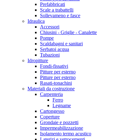
Prefabbricati
Scale a trabattelli
Sollevameno e fasce
Idraulica
Accessori
Chiusini - Griglie - Canalette
Pompe
Scaldabagni e sanitari
Serbatoi acqua
Tubazioni
Idropitture
Fondi-fissativi
Pitture per esterno
Pitture per esterno
Rasati-tonachini
Materiali da costruzione
Carpenteria
Ferro
Legname
Cartongesso
Coperture
Grondaie e pozzetti
Impermeabilizzazione
Isolamento termo acustico
Laterizi e vetrocementi