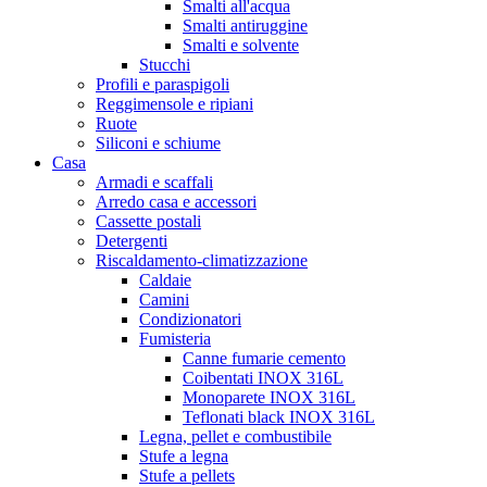
Smalti all'acqua
Smalti antiruggine
Smalti e solvente
Stucchi
Profili e paraspigoli
Reggimensole e ripiani
Ruote
Siliconi e schiume
Casa
Armadi e scaffali
Arredo casa e accessori
Cassette postali
Detergenti
Riscaldamento-climatizzazione
Caldaie
Camini
Condizionatori
Fumisteria
Canne fumarie cemento
Coibentati INOX 316L
Monoparete INOX 316L
Teflonati black INOX 316L
Legna, pellet e combustibile
Stufe a legna
Stufe a pellets