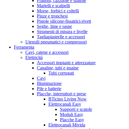
Frattoni, cazzuole e spatole
Martelli e scalpelli
Morse, forbici e coltelli
Pinze e tronchesi
Pistole silicone-fissatrici-rivett
Seghe, lime e raspe
Strumenti di misura e livelle
Tagliapiastrelle e accessori
Utensili pneumatici e compressori
Ferramenta
Cavi, catene e accessori
Elettricità
Accessori impianti e attrezzature
Canaline, tubi e guaine
Tubi corrugati
Cavi
Illuminazione
Pile e batterie
Placche, interruttori e prese
BTicino Living Now
Elettrocanali Easy
Supporti e scatole
Moduli Easy
Placche Easy
Elettrocanali Mivida