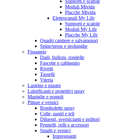
Supporti e scatole
Moduli Mivida
Placche Mivida
Elettrocanali My Life
Supporti e scatole
Moduli My Life
Placche My Life
Quadri cantiere e salvamotori
Spine/prese e prolunghe
Fissaggio
Dadi, bulloni, rondelle
Fascette e cablaggio
Rivetti
Tasselli
Viteria
Lastrine e piastre
Lubrificanti e protettivi spray
Maniglie e pomoli
Pitture e vernici
Bombolette spray
Colle, nastri e teli
Diluenti, svernicianti e pulitori
Pennelli, rulli e accessori
Smalti e vernici
Impregnanti