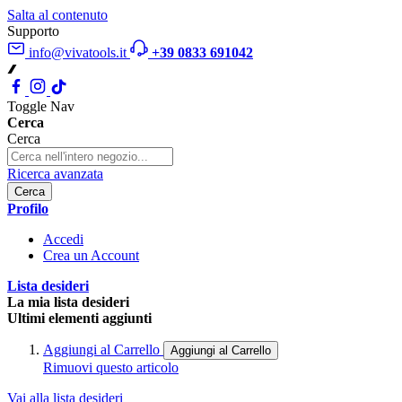
Salta al contenuto
Supporto
info@vivatools.it
+39 0833 691042
Toggle Nav
Cerca
Cerca
Ricerca avanzata
Cerca
Profilo
Accedi
Crea un Account
Lista desideri
La mia lista desideri
Ultimi elementi aggiunti
Aggiungi al Carrello
Aggiungi al Carrello
Rimuovi questo articolo
Vai alla lista desideri