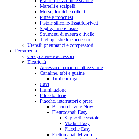
Frattoni, cazzuole e spatole
Martelli e scalpelli
Morse, forbici e coltelli
Pinze e tronchesi
Pistole silicone-fissatrici-rivett
Seghe, lime e raspe
Strumenti di misura e livelle
Tagliapiastrelle e accessori
Utensili pneumatici e compressori
Ferramenta
Cavi, catene e accessori
Elettricità
Accessori impianti e attrezzature
Canaline, tubi e guaine
Tubi corrugati
Cavi
Illuminazione
Pile e batterie
Placche, interruttori e prese
BTicino Living Now
Elettrocanali Easy
Supporti e scatole
Moduli Easy
Placche Easy
Elettrocanali Mivida