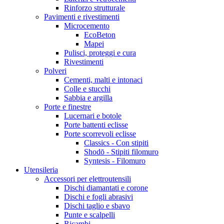
Rinforzo strutturale
Pavimenti e rivestimenti
Microcemento
EcoBeton
Mapei
Pulisci, proteggi e cura
Rivestimenti
Polveri
Cementi, malti e intonaci
Colle e stucchi
Sabbia e argilla
Porte e finestre
Lucernari e botole
Porte battenti eclisse
Porte scorrevoli eclisse
Classics - Con stipiti
Shodō - Stipiti filomuro
Syntesis - Filomuro
Utensileria
Accessori per elettroutensili
Dischi diamantati e corone
Dischi e fogli abrasivi
Dischi taglio e sbavo
Punte e scalpelli
Ricambi