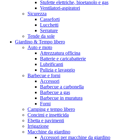
Stufette elettriche, bioetanolo e gas
Ventilatori-aspiratori
Sicurezza
Casseforti
Lucchetti
Serrature
Tende da sole
Giardino & Tempo libero
Auto e moto
Attrezzatura officina
Batterie e caricabatterie
Lubrificanti
Pulizia e lavaggio
Barbecue e forni
Accessori
Barbecue a carbonella
Barbecue a gas
Barbecue in muratura
Forni
Camping e tempo libero
Concimi e insetticida
Ebetta e pavimenti
Irrigazione
Macchine da giardino
Accessori per macchine da giardino