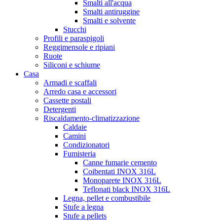
Smalti all'acqua
Smalti antiruggine
Smalti e solvente
Stucchi
Profili e paraspigoli
Reggimensole e ripiani
Ruote
Siliconi e schiume
Casa
Armadi e scaffali
Arredo casa e accessori
Cassette postali
Detergenti
Riscaldamento-climatizzazione
Caldaie
Camini
Condizionatori
Fumisteria
Canne fumarie cemento
Coibentati INOX 316L
Monoparete INOX 316L
Teflonati black INOX 316L
Legna, pellet e combustibile
Stufe a legna
Stufe a pellets