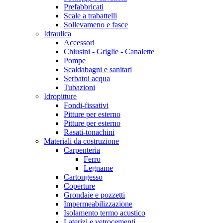
Prefabbricati
Scale a trabattelli
Sollevameno e fasce
Idraulica
Accessori
Chiusini - Griglie - Canalette
Pompe
Scaldabagni e sanitari
Serbatoi acqua
Tubazioni
Idropitture
Fondi-fissativi
Pitture per esterno
Pitture per esterno
Rasati-tonachini
Materiali da costruzione
Carpenteria
Ferro
Legname
Cartongesso
Coperture
Grondaie e pozzetti
Impermeabilizzazione
Isolamento termo acustico
Laterizi e vetrocementi