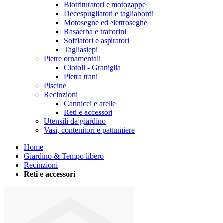
Biotrituratori e motozappe
Decespugliatori e tagliabordi
Motosegne ed elettroseghe
Rasaerba e trattorini
Soffiatori e aspiratori
Tagliasiepi
Pietre ornamentali
Ciotoli - Graniglia
Pietra trani
Piscine
Recinzioni
Cannicci e arelle
Reti e accessori
Utensili da giardino
Vasi, contenitori e pattumiere
Home
Giardino & Tempo libero
Recinzioni
Reti e accessori