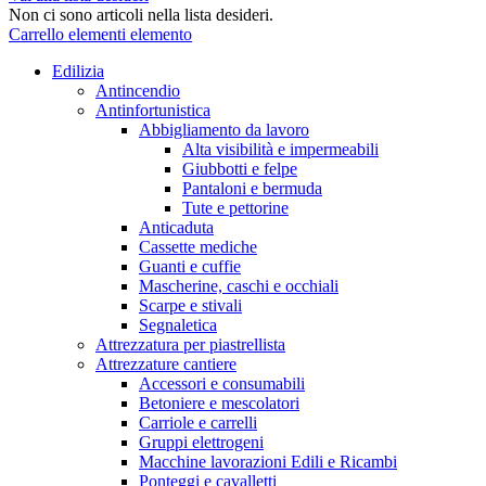
Non ci sono articoli nella lista desideri.
Carrello
elementi
elemento
Edilizia
Antincendio
Antinfortunistica
Abbigliamento da lavoro
Alta visibilità e impermeabili
Giubbotti e felpe
Pantaloni e bermuda
Tute e pettorine
Anticaduta
Cassette mediche
Guanti e cuffie
Mascherine, caschi e occhiali
Scarpe e stivali
Segnaletica
Attrezzatura per piastrellista
Attrezzature cantiere
Accessori e consumabili
Betoniere e mescolatori
Carriole e carrelli
Gruppi elettrogeni
Macchine lavorazioni Edili e Ricambi
Ponteggi e cavalletti