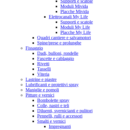
Supporti e scatole
Moduli Mivida
Placche Mivida
Elettrocanali My Life
Supporti e scatole
Moduli My Life
Placche My Life
Quadri cantiere e salvamotori
Spine/prese e prolunghe
Fissaggio
Dadi, bulloni, rondelle
Fascette e cablaggio
Rivetti
Tasselli
Viteria
Lastrine e piastre
Lubrificanti e protettivi spray
Maniglie e pomoli
Pitture e vernici
Bombolette spray
Colle, nastri e teli
Diluenti, svernicianti e pulitori
Pennelli, rulli e accessori
Smalti e vernici
Impregnanti