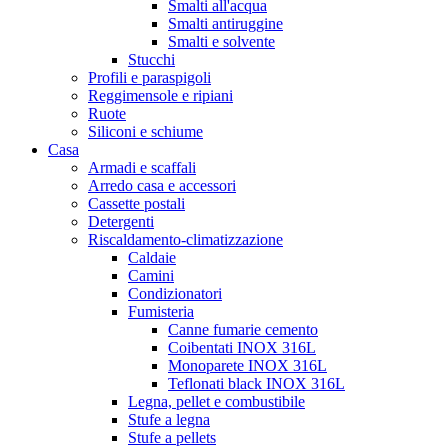
Smalti all'acqua
Smalti antiruggine
Smalti e solvente
Stucchi
Profili e paraspigoli
Reggimensole e ripiani
Ruote
Siliconi e schiume
Casa
Armadi e scaffali
Arredo casa e accessori
Cassette postali
Detergenti
Riscaldamento-climatizzazione
Caldaie
Camini
Condizionatori
Fumisteria
Canne fumarie cemento
Coibentati INOX 316L
Monoparete INOX 316L
Teflonati black INOX 316L
Legna, pellet e combustibile
Stufe a legna
Stufe a pellets