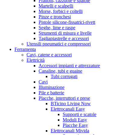
Frattoni, cazzuole e spatole
Martelli e scalpelli
Morse, forbici e coltelli
Pinze e tronchesi
Pistole silicone-fissatrici-rivett
Seghe, lime e raspe
Strumenti di misura e livelle
Tagliapiastrelle e accessori
Utensili pneumatici e compressori
Ferramenta
Cavi, catene e accessori
Elettricità
Accessori impianti e attrezzature
Canaline, tubi e guaine
Tubi corrugati
Cavi
Illuminazione
Pile e batterie
Placche, interruttori e prese
BTicino Living Now
Elettrocanali Easy
Supporti e scatole
Moduli Easy
Placche Easy
Elettrocanali Mivida