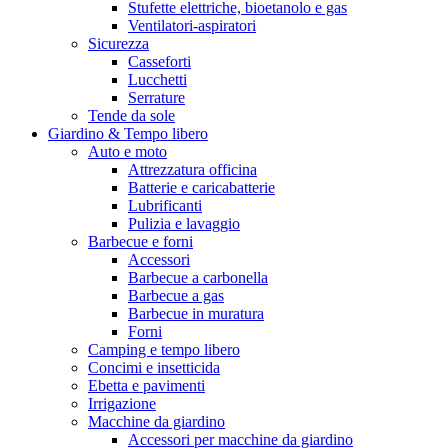
Stufette elettriche, bioetanolo e gas
Ventilatori-aspiratori
Sicurezza
Casseforti
Lucchetti
Serrature
Tende da sole
Giardino & Tempo libero
Auto e moto
Attrezzatura officina
Batterie e caricabatterie
Lubrificanti
Pulizia e lavaggio
Barbecue e forni
Accessori
Barbecue a carbonella
Barbecue a gas
Barbecue in muratura
Forni
Camping e tempo libero
Concimi e insetticida
Ebetta e pavimenti
Irrigazione
Macchine da giardino
Accessori per macchine da giardino