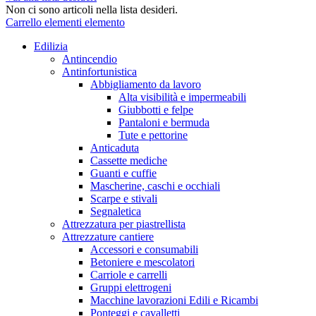
Non ci sono articoli nella lista desideri.
Carrello
elementi
elemento
Edilizia
Antincendio
Antinfortunistica
Abbigliamento da lavoro
Alta visibilità e impermeabili
Giubbotti e felpe
Pantaloni e bermuda
Tute e pettorine
Anticaduta
Cassette mediche
Guanti e cuffie
Mascherine, caschi e occhiali
Scarpe e stivali
Segnaletica
Attrezzatura per piastrellista
Attrezzature cantiere
Accessori e consumabili
Betoniere e mescolatori
Carriole e carrelli
Gruppi elettrogeni
Macchine lavorazioni Edili e Ricambi
Ponteggi e cavalletti