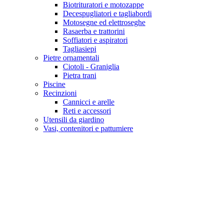
Biotrituratori e motozappe
Decespugliatori e tagliabordi
Motosegne ed elettroseghe
Rasaerba e trattorini
Soffiatori e aspiratori
Tagliasiepi
Pietre ornamentali
Ciotoli - Graniglia
Pietra trani
Piscine
Recinzioni
Cannicci e arelle
Reti e accessori
Utensili da giardino
Vasi, contenitori e pattumiere