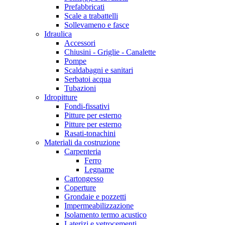
Prefabbricati
Scale a trabattelli
Sollevameno e fasce
Idraulica
Accessori
Chiusini - Griglie - Canalette
Pompe
Scaldabagni e sanitari
Serbatoi acqua
Tubazioni
Idropitture
Fondi-fissativi
Pitture per esterno
Pitture per esterno
Rasati-tonachini
Materiali da costruzione
Carpenteria
Ferro
Legname
Cartongesso
Coperture
Grondaie e pozzetti
Impermeabilizzazione
Isolamento termo acustico
Laterizi e vetrocementi