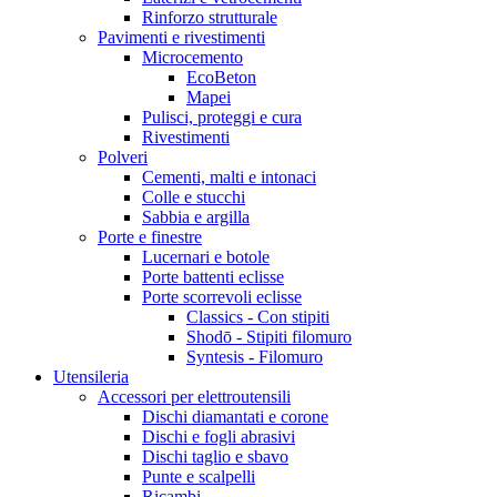
Rinforzo strutturale
Pavimenti e rivestimenti
Microcemento
EcoBeton
Mapei
Pulisci, proteggi e cura
Rivestimenti
Polveri
Cementi, malti e intonaci
Colle e stucchi
Sabbia e argilla
Porte e finestre
Lucernari e botole
Porte battenti eclisse
Porte scorrevoli eclisse
Classics - Con stipiti
Shodō - Stipiti filomuro
Syntesis - Filomuro
Utensileria
Accessori per elettroutensili
Dischi diamantati e corone
Dischi e fogli abrasivi
Dischi taglio e sbavo
Punte e scalpelli
Ricambi