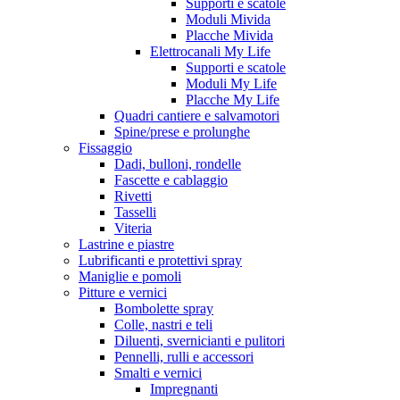
Supporti e scatole
Moduli Mivida
Placche Mivida
Elettrocanali My Life
Supporti e scatole
Moduli My Life
Placche My Life
Quadri cantiere e salvamotori
Spine/prese e prolunghe
Fissaggio
Dadi, bulloni, rondelle
Fascette e cablaggio
Rivetti
Tasselli
Viteria
Lastrine e piastre
Lubrificanti e protettivi spray
Maniglie e pomoli
Pitture e vernici
Bombolette spray
Colle, nastri e teli
Diluenti, svernicianti e pulitori
Pennelli, rulli e accessori
Smalti e vernici
Impregnanti