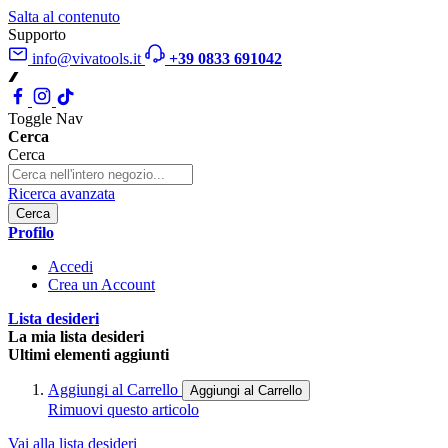
Salta al contenuto
Supporto
info@vivatools.it
+39 0833 691042
Toggle Nav
Cerca
Cerca
Ricerca avanzata
Cerca
Profilo
Accedi
Crea un Account
Lista desideri
La mia lista desideri
Ultimi elementi aggiunti
Aggiungi al Carrello
Aggiungi al Carrello
Rimuovi questo articolo
Vai alla lista desideri