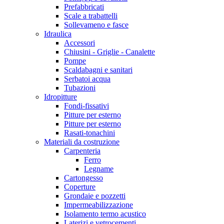
Prefabbricati
Scale a trabattelli
Sollevameno e fasce
Idraulica
Accessori
Chiusini - Griglie - Canalette
Pompe
Scaldabagni e sanitari
Serbatoi acqua
Tubazioni
Idropitture
Fondi-fissativi
Pitture per esterno
Pitture per esterno
Rasati-tonachini
Materiali da costruzione
Carpenteria
Ferro
Legname
Cartongesso
Coperture
Grondaie e pozzetti
Impermeabilizzazione
Isolamento termo acustico
Laterizi e vetrocementi