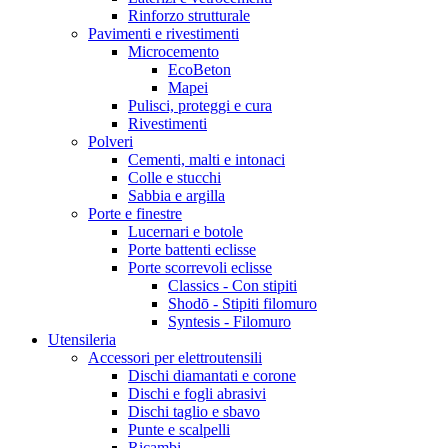
Rinforzo strutturale
Pavimenti e rivestimenti
Microcemento
EcoBeton
Mapei
Pulisci, proteggi e cura
Rivestimenti
Polveri
Cementi, malti e intonaci
Colle e stucchi
Sabbia e argilla
Porte e finestre
Lucernari e botole
Porte battenti eclisse
Porte scorrevoli eclisse
Classics - Con stipiti
Shodō - Stipiti filomuro
Syntesis - Filomuro
Utensileria
Accessori per elettroutensili
Dischi diamantati e corone
Dischi e fogli abrasivi
Dischi taglio e sbavo
Punte e scalpelli
Ricambi