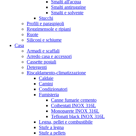
Smalti all'acqua
Smalti antiruggine
Smalti e solvente
Stucchi
Profili e paraspigoli
Reggimensole e ripiani
Ruote
Siliconi e schiume
Casa
Armadi e scaffali
Arredo casa e accessori
Cassette postali
Detergenti
Riscaldamento-climatizzazione
Caldaie
Camini
Condizionatori
Fumisteria
Canne fumarie cemento
Coibentati INOX 316L
Monoparete INOX 316L
Teflonati black INOX 316L
Legna, pellet e combustibile
Stufe a legna
Stufe a pellets