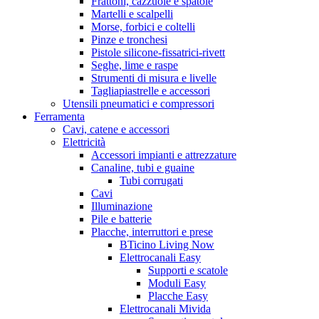
Frattoni, cazzuole e spatole
Martelli e scalpelli
Morse, forbici e coltelli
Pinze e tronchesi
Pistole silicone-fissatrici-rivett
Seghe, lime e raspe
Strumenti di misura e livelle
Tagliapiastrelle e accessori
Utensili pneumatici e compressori
Ferramenta
Cavi, catene e accessori
Elettricità
Accessori impianti e attrezzature
Canaline, tubi e guaine
Tubi corrugati
Cavi
Illuminazione
Pile e batterie
Placche, interruttori e prese
BTicino Living Now
Elettrocanali Easy
Supporti e scatole
Moduli Easy
Placche Easy
Elettrocanali Mivida