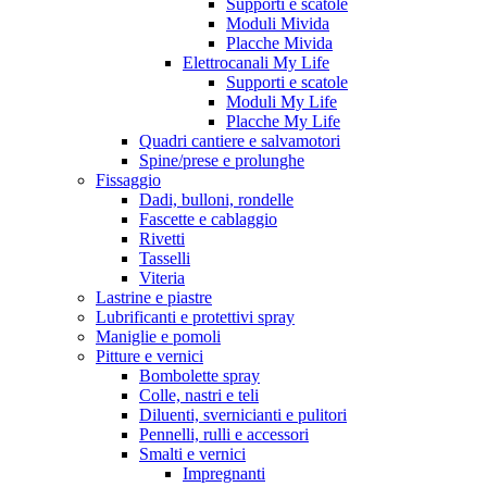
Supporti e scatole
Moduli Mivida
Placche Mivida
Elettrocanali My Life
Supporti e scatole
Moduli My Life
Placche My Life
Quadri cantiere e salvamotori
Spine/prese e prolunghe
Fissaggio
Dadi, bulloni, rondelle
Fascette e cablaggio
Rivetti
Tasselli
Viteria
Lastrine e piastre
Lubrificanti e protettivi spray
Maniglie e pomoli
Pitture e vernici
Bombolette spray
Colle, nastri e teli
Diluenti, svernicianti e pulitori
Pennelli, rulli e accessori
Smalti e vernici
Impregnanti