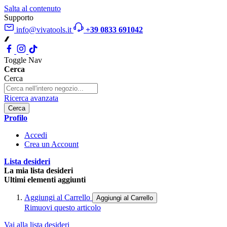
Salta al contenuto
Supporto
info@vivatools.it
+39 0833 691042
Toggle Nav
Cerca
Cerca
Ricerca avanzata
Cerca
Profilo
Accedi
Crea un Account
Lista desideri
La mia lista desideri
Ultimi elementi aggiunti
Aggiungi al Carrello
Aggiungi al Carrello
Rimuovi questo articolo
Vai alla lista desideri