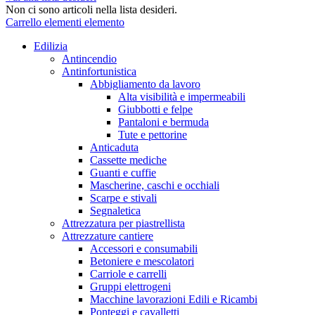
Non ci sono articoli nella lista desideri.
Carrello
elementi
elemento
Edilizia
Antincendio
Antinfortunistica
Abbigliamento da lavoro
Alta visibilità e impermeabili
Giubbotti e felpe
Pantaloni e bermuda
Tute e pettorine
Anticaduta
Cassette mediche
Guanti e cuffie
Mascherine, caschi e occhiali
Scarpe e stivali
Segnaletica
Attrezzatura per piastrellista
Attrezzature cantiere
Accessori e consumabili
Betoniere e mescolatori
Carriole e carrelli
Gruppi elettrogeni
Macchine lavorazioni Edili e Ricambi
Ponteggi e cavalletti