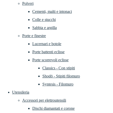
Polveri
Cementi, malti e intonaci
Colle e stucchi
Sabbia e argilla
Porte e finestre
Lucernari e botole
Porte battenti eclisse
Porte scorrevoli eclisse
Classics - Con stipiti
Shodō - Stipiti filomuro
Syntesis - Filomuro
Utensileria
Accessori per elettroutensili
Dischi diamantati e corone