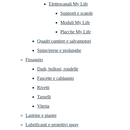
Elettrocanali My Life
Supporti e scatole
Moduli My Life
Placche My Life
Quadri cantiere e salvamotori
Spine/prese e prolunghe
Fissaggio
Dadi, bulloni, rondelle
Fascette e cablaggio
Rivetti
Tasselli
Viteria
Lastrine e piastre
Lubrificanti e protettivi spray