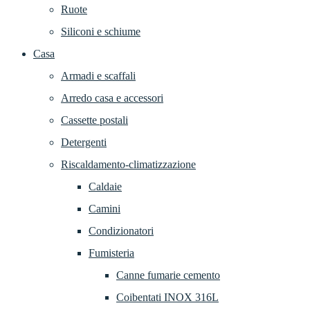
Ruote
Siliconi e schiume
Casa
Armadi e scaffali
Arredo casa e accessori
Cassette postali
Detergenti
Riscaldamento-climatizzazione
Caldaie
Camini
Condizionatori
Fumisteria
Canne fumarie cemento
Coibentati INOX 316L