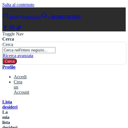
Salta al contenuto
Supporto
info@vivatools.it
+39 0833 691042
Toggle Nav
Cerca
Cerca
Ricerca avanzata
Cerca
Profilo
Accedi
Crea
un
Account
Lista
desideri
La
mia
lista
desideri