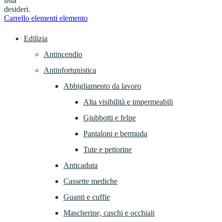
lista
desideri.
Carrello
elementi
elemento
Edilizia
Antincendio
Antinfortunistica
Abbigliamento da lavoro
Alta visibilità e impermeabili
Giubbotti e felpe
Pantaloni e bermuda
Tute e pettorine
Anticaduta
Cassette mediche
Guanti e cuffie
Mascherine, caschi e occhiali