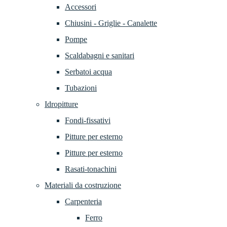
Accessori
Chiusini - Griglie - Canalette
Pompe
Scaldabagni e sanitari
Serbatoi acqua
Tubazioni
Idropitture
Fondi-fissativi
Pitture per esterno
Pitture per esterno
Rasati-tonachini
Materiali da costruzione
Carpenteria
Ferro