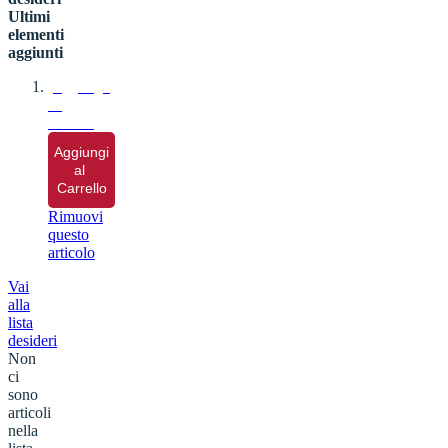
Ultimi
elementi
aggiunti
Aggiungi 
al 
Carrello
Aggiungi 
al 
Carrello
Rimuovi
questo
articolo
Vai
alla
lista
desideri
Non
ci
sono
articoli
nella