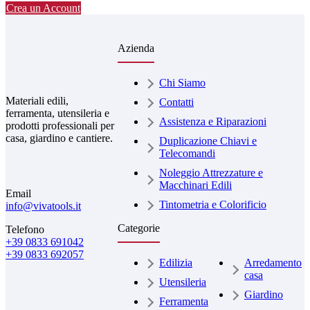
Crea un Account
Azienda
Chi Siamo
Materiali edili,
Contatti
ferramenta, utensileria e
Assistenza e Riparazioni
prodotti professionali per
casa, giardino e cantiere.
Duplicazione Chiavi e
Telecomandi
Noleggio Attrezzature e
Macchinari Edili
Email
Tintometria e Colorificio
info@vivatools.it
Categorie
Telefono
+39 0833 691042
+39 0833 692057
Edilizia
Arredamento
casa
Utensileria
Giardino
Ferramenta