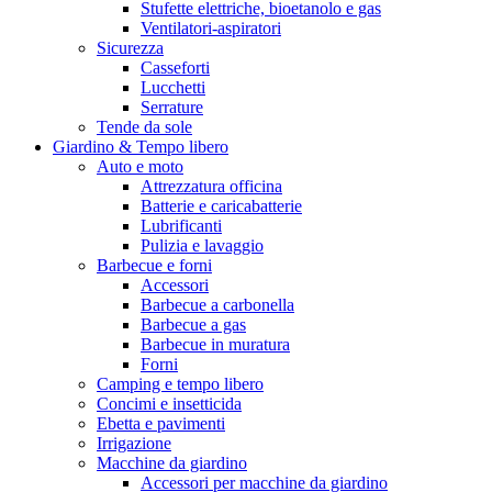
Stufette elettriche, bioetanolo e gas
Ventilatori-aspiratori
Sicurezza
Casseforti
Lucchetti
Serrature
Tende da sole
Giardino & Tempo libero
Auto e moto
Attrezzatura officina
Batterie e caricabatterie
Lubrificanti
Pulizia e lavaggio
Barbecue e forni
Accessori
Barbecue a carbonella
Barbecue a gas
Barbecue in muratura
Forni
Camping e tempo libero
Concimi e insetticida
Ebetta e pavimenti
Irrigazione
Macchine da giardino
Accessori per macchine da giardino