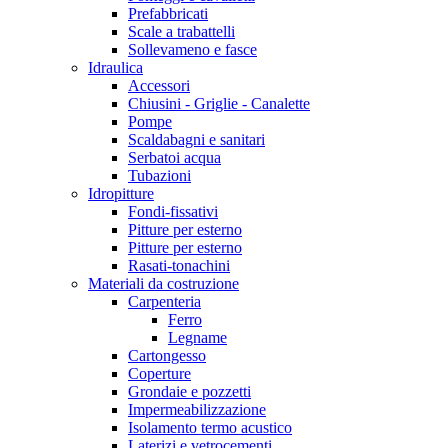
Prefabbricati
Scale a trabattelli
Sollevameno e fasce
Idraulica
Accessori
Chiusini - Griglie - Canalette
Pompe
Scaldabagni e sanitari
Serbatoi acqua
Tubazioni
Idropitture
Fondi-fissativi
Pitture per esterno
Pitture per esterno
Rasati-tonachini
Materiali da costruzione
Carpenteria
Ferro
Legname
Cartongesso
Coperture
Grondaie e pozzetti
Impermeabilizzazione
Isolamento termo acustico
Laterizi e vetrocementi