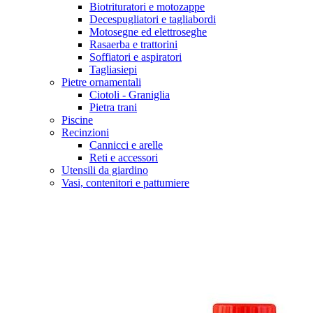
Biotrituratori e motozappe
Decespugliatori e tagliabordi
Motosegne ed elettroseghe
Rasaerba e trattorini
Soffiatori e aspiratori
Tagliasiepi
Pietre ornamentali
Ciotoli - Graniglia
Pietra trani
Piscine
Recinzioni
Cannicci e arelle
Reti e accessori
Utensili da giardino
Vasi, contenitori e pattumiere