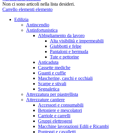
Non ci sono articoli nella lista desideri.
Carrello
elementi
elemento
Edilizia
Antincendio
Antinfortunistica
Abbigliamento da lavoro
Alta visibilità e impermeabili
Giubbotti e felpe
Pantaloni e bermuda
Tute e pettorine
Anticaduta
Cassette mediche
Guanti e cuffie
Mascherine, caschi e occhiali
Scarpe e stivali
Segnaletica
Attrezzatura per piastrellista
Attrezzature cantiere
Accessori e consumabili
Betoniere e mescolatori
Carriole e carrelli
Gruppi elettrogeni
Macchine lavorazioni Edili e Ricambi
Ponteggi e cavalletti