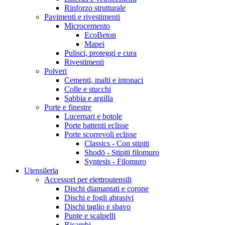
Rinforzo strutturale
Pavimenti e rivestimenti
Microcemento
EcoBeton
Mapei
Pulisci, proteggi e cura
Rivestimenti
Polveri
Cementi, malti e intonaci
Colle e stucchi
Sabbia e argilla
Porte e finestre
Lucernari e botole
Porte battenti eclisse
Porte scorrevoli eclisse
Classics - Con stipiti
Shodō - Stipiti filomuro
Syntesis - Filomuro
Utensileria
Accessori per elettroutensili
Dischi diamantati e corone
Dischi e fogli abrasivi
Dischi taglio e sbavo
Punte e scalpelli
Ricambi