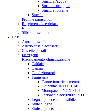
Smalti all'acqua
Smalti antiruggine
Smalti e solvente
Stucchi
Profili e paraspigoli
Reggimensole e ripiani
Ruote
Siliconi e schiume
Casa
Armadi e scaffali
Arredo casa e accessori
Cassette postali
Detergenti
Riscaldamento-climatizzazione
Caldaie
Camini
Condizionatori
Fumisteria
Canne fumarie cemento
Coibentati INOX 316L
Monoparete INOX 316L
Teflonati black INOX 316L
Legna, pellet e combustibile
Stufe a legna
Stufe a pellets