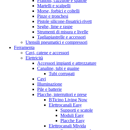
Frattoni, cazzuole e spatole
Martelli e scalpelli
Morse, forbici e coltelli
Pinze e tronchesi
Pistole silicone-fissatrici-rivett
Seghe, lime e raspe
Strumenti di misura e livelle
Tagliapiastrelle e accessori
Utensili pneumatici e compressori
Ferramenta
Cavi, catene e accessori
Elettricità
Accessori impianti e attrezzature
Canaline, tubi e guaine
Tubi corrugati
Cavi
Illuminazione
Pile e batterie
Placche, interruttori e prese
BTicino Living Now
Elettrocanali Easy
Supporti e scatole
Moduli Easy
Placche Easy
Elettrocanali Mivida