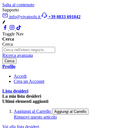
Salta al contenuto
Supporto
info@vivatools.it
+39 0833 691042
Toggle Nav
Cerca
Cerca
Ricerca avanzata
Cerca
Profilo
Accedi
Crea un Account
Lista desideri
La mia lista desideri
Ultimi elementi aggiunti
Aggiungi al Carrello
Aggiungi al Carrello
Rimuovi questo articolo
Vai alla lista desideri