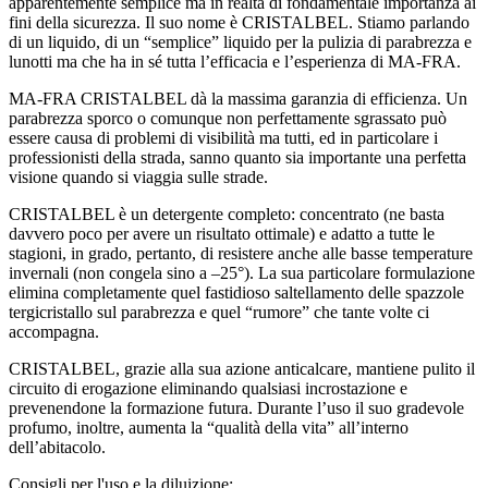
apparentemente semplice ma in realtà di fondamentale importanza ai
fini della sicurezza. Il suo nome è CRISTALBEL. Stiamo parlando
di un liquido, di un “semplice” liquido per la pulizia di parabrezza e
lunotti ma che ha in sé tutta l’efficacia e l’esperienza di MA-FRA.
MA-FRA CRISTALBEL dà la massima garanzia di efficienza. Un
parabrezza sporco o comunque non perfettamente sgrassato può
essere causa di problemi di visibilità ma tutti, ed in particolare i
professionisti della strada, sanno quanto sia importante una perfetta
visione quando si viaggia sulle strade.
CRISTALBEL è un detergente completo: concentrato (ne basta
davvero poco per avere un risultato ottimale) e adatto a tutte le
stagioni, in grado, pertanto, di resistere anche alle basse temperature
invernali (non congela sino a –25°). La sua particolare formulazione
elimina completamente quel fastidioso saltellamento delle spazzole
tergicristallo sul parabrezza e quel “rumore” che tante volte ci
accompagna.
CRISTALBEL, grazie alla sua azione anticalcare, mantiene pulito il
circuito di erogazione eliminando qualsiasi incrostazione e
prevenendone la formazione futura. Durante l’uso il suo gradevole
profumo, inoltre, aumenta la “qualità della vita” all’interno
dell’abitacolo.
Consigli per l'uso e la diluizione: