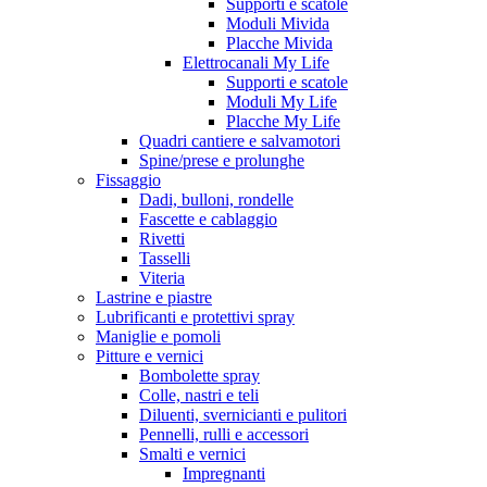
Supporti e scatole
Moduli Mivida
Placche Mivida
Elettrocanali My Life
Supporti e scatole
Moduli My Life
Placche My Life
Quadri cantiere e salvamotori
Spine/prese e prolunghe
Fissaggio
Dadi, bulloni, rondelle
Fascette e cablaggio
Rivetti
Tasselli
Viteria
Lastrine e piastre
Lubrificanti e protettivi spray
Maniglie e pomoli
Pitture e vernici
Bombolette spray
Colle, nastri e teli
Diluenti, svernicianti e pulitori
Pennelli, rulli e accessori
Smalti e vernici
Impregnanti