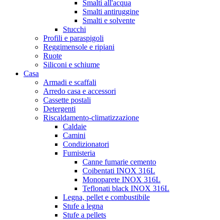
Smalti all'acqua
Smalti antiruggine
Smalti e solvente
Stucchi
Profili e paraspigoli
Reggimensole e ripiani
Ruote
Siliconi e schiume
Casa
Armadi e scaffali
Arredo casa e accessori
Cassette postali
Detergenti
Riscaldamento-climatizzazione
Caldaie
Camini
Condizionatori
Fumisteria
Canne fumarie cemento
Coibentati INOX 316L
Monoparete INOX 316L
Teflonati black INOX 316L
Legna, pellet e combustibile
Stufe a legna
Stufe a pellets