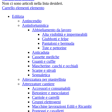
Non ci sono articoli nella lista desideri.
Carrello
elementi
elemento
Edilizia
Antincendio
Antinfortunistica
Abbigliamento da lavoro
Alta visibilità e impermeabili
Giubbotti e felpe
Pantaloni e bermuda
Tute e pettorine
Anticaduta
Cassette mediche
Guanti e cuffie
Mascherine, caschi e occhiali
Scarpe e stivali
Segnaletica
Attrezzatura per piastrellista
Attrezzature cantiere
Accessori e consumabili
Betoniere e mescolatori
Carriole e carrelli
Gruppi elettrogeni
Macchine lavorazioni Edili e Ricambi
Ponteggi e cavalletti