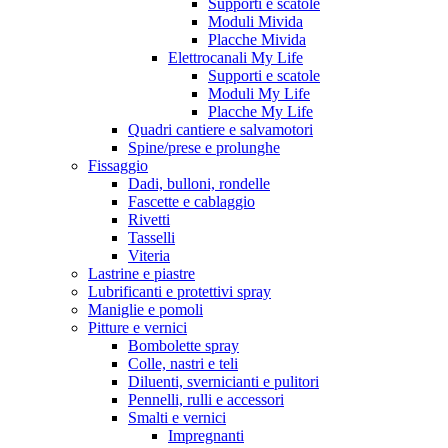
Supporti e scatole
Moduli Mivida
Placche Mivida
Elettrocanali My Life
Supporti e scatole
Moduli My Life
Placche My Life
Quadri cantiere e salvamotori
Spine/prese e prolunghe
Fissaggio
Dadi, bulloni, rondelle
Fascette e cablaggio
Rivetti
Tasselli
Viteria
Lastrine e piastre
Lubrificanti e protettivi spray
Maniglie e pomoli
Pitture e vernici
Bombolette spray
Colle, nastri e teli
Diluenti, svernicianti e pulitori
Pennelli, rulli e accessori
Smalti e vernici
Impregnanti