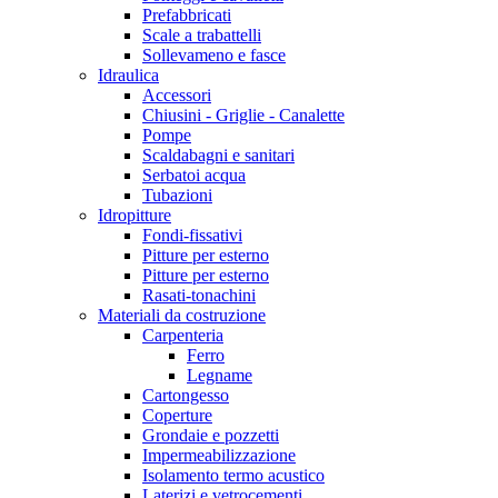
Prefabbricati
Scale a trabattelli
Sollevameno e fasce
Idraulica
Accessori
Chiusini - Griglie - Canalette
Pompe
Scaldabagni e sanitari
Serbatoi acqua
Tubazioni
Idropitture
Fondi-fissativi
Pitture per esterno
Pitture per esterno
Rasati-tonachini
Materiali da costruzione
Carpenteria
Ferro
Legname
Cartongesso
Coperture
Grondaie e pozzetti
Impermeabilizzazione
Isolamento termo acustico
Laterizi e vetrocementi