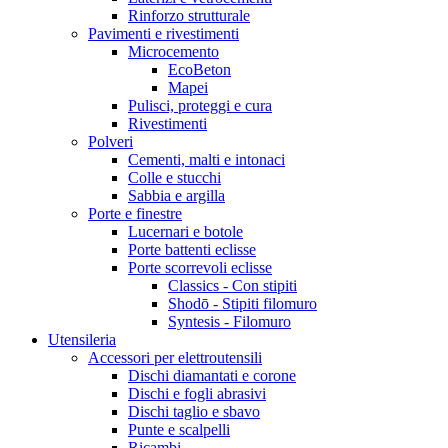
Rinforzo strutturale
Pavimenti e rivestimenti
Microcemento
EcoBeton
Mapei
Pulisci, proteggi e cura
Rivestimenti
Polveri
Cementi, malti e intonaci
Colle e stucchi
Sabbia e argilla
Porte e finestre
Lucernari e botole
Porte battenti eclisse
Porte scorrevoli eclisse
Classics - Con stipiti
Shodō - Stipiti filomuro
Syntesis - Filomuro
Utensileria
Accessori per elettroutensili
Dischi diamantati e corone
Dischi e fogli abrasivi
Dischi taglio e sbavo
Punte e scalpelli
Ricambi