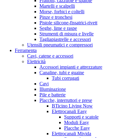
Frattoni, cazzuole e spatole
Martelli e scalpelli
Morse, forbici e coltelli
Pinze e tronchesi
Pistole silicone-fissatrici-rivett
Seghe, lime e raspe
Strumenti di misura e livelle
Tagliapiastrelle e accessori
Utensili pneumatici e compressori
Ferramenta
Cavi, catene e accessori
Elettricità
Accessori impianti e attrezzature
Canaline, tubi e guaine
Tubi corrugati
Cavi
Illuminazione
Pile e batterie
Placche, interruttori e prese
BTicino Living Now
Elettrocanali Easy
Supporti e scatole
Moduli Easy
Placche Easy
Elettrocanali Mivida