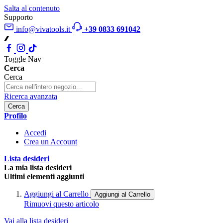
Salta al contenuto
Supporto
info@vivatools.it
+39 0833 691042
Toggle Nav
Cerca
Cerca
Ricerca avanzata
Cerca
Profilo
Accedi
Crea un Account
Lista desideri
La mia lista desideri
Ultimi elementi aggiunti
Aggiungi al Carrello
Aggiungi al Carrello
Rimuovi questo articolo
Vai alla lista desideri