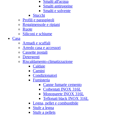
Smalti all'acqua
Smalti antiruggine
Smalti e solvente
Stucchi
Profili e paraspigoli
Reggimensole e ripiani
Ruote
Siliconi e schiume
Casa
Armadi e scaffali
Arredo casa e accessori
Cassette postali
Detergenti
Riscaldamento-climatizzazione
Caldaie
Camini
Condizionatori
Fumisteria
Canne fumarie cemento
Coibentati INOX 316L
Monoparete INOX 316L
Teflonati black INOX 316L
Legna, pellet e combustibile
Stufe a legna
Stufe a pellets