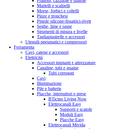
Frattoni, cazzuole e spatole
Martelli e scalpelli
Morse, forbici e coltelli
Pinze e tronchesi
Pistole silicone-fissatrici-rivett
Seghe, lime e raspe
Strumenti di misura e livelle
Tagliapiastrelle e accessori
Utensili pneumatici e compressori
Ferramenta
Cavi, catene e accessori
Elettricità
Accessori impianti e attrezzature
Canaline, tubi e guaine
Tubi corrugati
Cavi
Illuminazione
Pile e batterie
Placche, interruttori e prese
BTicino Living Now
Elettrocanali Easy
Supporti e scatole
Moduli Easy
Placche Easy
Elettrocanali Mivida