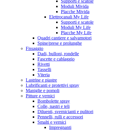
Supporti e scatole
Moduli Mivida
Placche Mivida
Elettrocanali My Life
Supporti e scatole
Moduli My Life
Placche My Life
Quadri cantiere e salvamotori
Spine/prese e prolunghe
Fissaggio
Dadi, bulloni, rondelle
Fascette e cablaggio
Rivetti
Tasselli
Viteria
Lastrine e piastre
Lubrificanti e protettivi spray
Maniglie e pomoli
Pitture e vernici
Bombolette spray
Colle, nastri e teli
Diluenti, svernicianti e pulitori
Pennelli, rulli e accessori
Smalti e vernici
Impregnanti