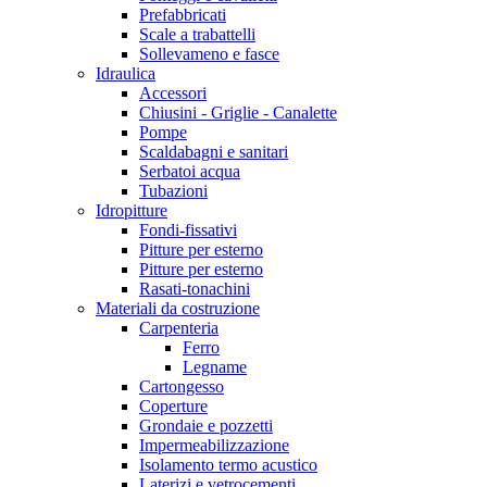
Prefabbricati
Scale a trabattelli
Sollevameno e fasce
Idraulica
Accessori
Chiusini - Griglie - Canalette
Pompe
Scaldabagni e sanitari
Serbatoi acqua
Tubazioni
Idropitture
Fondi-fissativi
Pitture per esterno
Pitture per esterno
Rasati-tonachini
Materiali da costruzione
Carpenteria
Ferro
Legname
Cartongesso
Coperture
Grondaie e pozzetti
Impermeabilizzazione
Isolamento termo acustico
Laterizi e vetrocementi