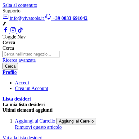
Salta al contenuto
Supporto
info@vivatools.it
+39 0833 691042
Toggle Nav
Cerca
Cerca
Ricerca avanzata
Cerca
Profilo
Accedi
Crea un Account
Lista desideri
La mia lista desideri
Ultimi elementi aggiunti
Aggiungi al Carrello
Aggiungi al Carrello
Rimuovi questo articolo
Vai alla lista desideri