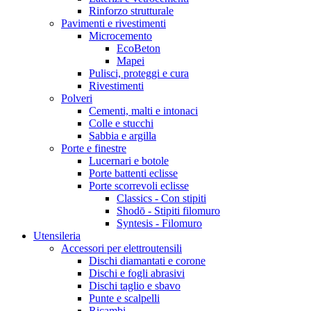
Rinforzo strutturale
Pavimenti e rivestimenti
Microcemento
EcoBeton
Mapei
Pulisci, proteggi e cura
Rivestimenti
Polveri
Cementi, malti e intonaci
Colle e stucchi
Sabbia e argilla
Porte e finestre
Lucernari e botole
Porte battenti eclisse
Porte scorrevoli eclisse
Classics - Con stipiti
Shodō - Stipiti filomuro
Syntesis - Filomuro
Utensileria
Accessori per elettroutensili
Dischi diamantati e corone
Dischi e fogli abrasivi
Dischi taglio e sbavo
Punte e scalpelli
Ricambi