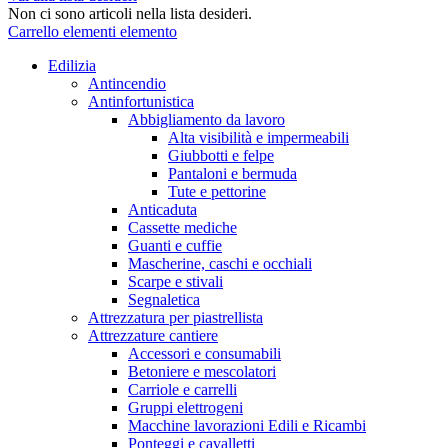
Non ci sono articoli nella lista desideri.
Carrello
elementi
elemento
Edilizia
Antincendio
Antinfortunistica
Abbigliamento da lavoro
Alta visibilità e impermeabili
Giubbotti e felpe
Pantaloni e bermuda
Tute e pettorine
Anticaduta
Cassette mediche
Guanti e cuffie
Mascherine, caschi e occhiali
Scarpe e stivali
Segnaletica
Attrezzatura per piastrellista
Attrezzature cantiere
Accessori e consumabili
Betoniere e mescolatori
Carriole e carrelli
Gruppi elettrogeni
Macchine lavorazioni Edili e Ricambi
Ponteggi e cavalletti