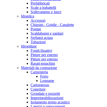
Prefabbricati
Scale a trabattelli
Sollevameno e fasce
Idraulica
Accessori
Chiusini - Griglie - Canalette
Pompe
Scaldabagni e sanitari
Serbatoi acqua
Tubazioni
Idropitture
Fondi-fissativi
Pitture per esterno
Pitture per esterno
Rasati-tonachini
Materiali da costruzione
Carpenteria
Ferro
Legname
Cartongesso
Coperture
Grondaie e pozzetti
Impermeabilizzazione
Isolamento termo acustico
Laterizi e vetrocementi