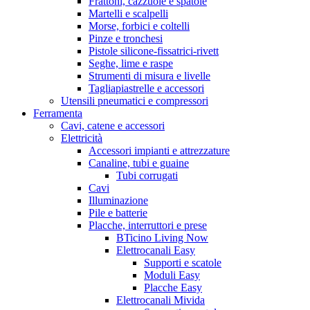
Frattoni, cazzuole e spatole
Martelli e scalpelli
Morse, forbici e coltelli
Pinze e tronchesi
Pistole silicone-fissatrici-rivett
Seghe, lime e raspe
Strumenti di misura e livelle
Tagliapiastrelle e accessori
Utensili pneumatici e compressori
Ferramenta
Cavi, catene e accessori
Elettricità
Accessori impianti e attrezzature
Canaline, tubi e guaine
Tubi corrugati
Cavi
Illuminazione
Pile e batterie
Placche, interruttori e prese
BTicino Living Now
Elettrocanali Easy
Supporti e scatole
Moduli Easy
Placche Easy
Elettrocanali Mivida