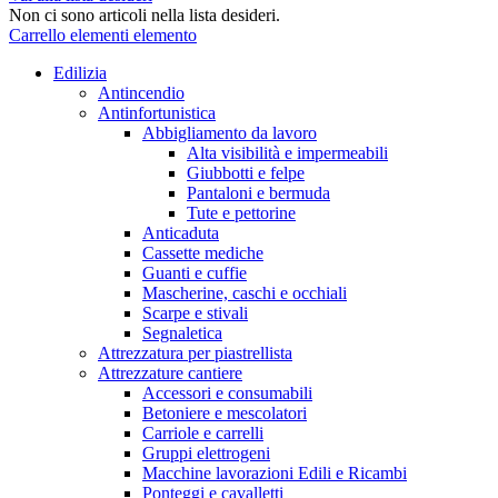
Non ci sono articoli nella lista desideri.
Carrello
elementi
elemento
Edilizia
Antincendio
Antinfortunistica
Abbigliamento da lavoro
Alta visibilità e impermeabili
Giubbotti e felpe
Pantaloni e bermuda
Tute e pettorine
Anticaduta
Cassette mediche
Guanti e cuffie
Mascherine, caschi e occhiali
Scarpe e stivali
Segnaletica
Attrezzatura per piastrellista
Attrezzature cantiere
Accessori e consumabili
Betoniere e mescolatori
Carriole e carrelli
Gruppi elettrogeni
Macchine lavorazioni Edili e Ricambi
Ponteggi e cavalletti