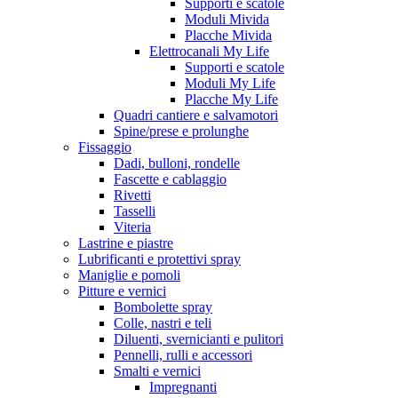
Supporti e scatole
Moduli Mivida
Placche Mivida
Elettrocanali My Life
Supporti e scatole
Moduli My Life
Placche My Life
Quadri cantiere e salvamotori
Spine/prese e prolunghe
Fissaggio
Dadi, bulloni, rondelle
Fascette e cablaggio
Rivetti
Tasselli
Viteria
Lastrine e piastre
Lubrificanti e protettivi spray
Maniglie e pomoli
Pitture e vernici
Bombolette spray
Colle, nastri e teli
Diluenti, svernicianti e pulitori
Pennelli, rulli e accessori
Smalti e vernici
Impregnanti