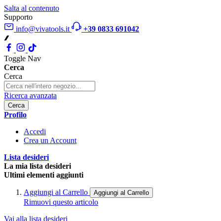
Salta al contenuto
Supporto
info@vivatools.it
+39 0833 691042
Toggle Nav
Cerca
Cerca
Ricerca avanzata
Cerca
Profilo
Accedi
Crea un Account
Lista desideri
La mia lista desideri
Ultimi elementi aggiunti
Aggiungi al Carrello
Aggiungi al Carrello
Rimuovi questo articolo
Vai alla lista desideri