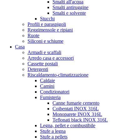
Smalti all'acqua
Smalti antiruggine
Smalti e solvente
Stucchi
Profili e paraspigoli
Reggimensole e ripiani
Ruote
Siliconi e schiume
Casa
Armadi e scaffali
Arredo casa e accessori
Cassette postali
Detergenti
Riscaldamento-climatizzazione
Caldaie
Camini
Condizionatori
Fumisteria
Canne fumarie cemento
Coibentati INOX 316L
Monoparete INOX 316L
Teflonati black INOX 316L
Legna, pellet e combustibile
Stufe a legna
Stufe a pellets