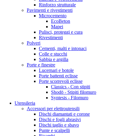
Rinforzo strutturale
Pavimenti e rivestimenti
Microcemento
EcoBeton
Mapei
Pulisci, proteggi e cura
Rivestimenti
Polveri
Cementi, malti e intonaci
Colle e stucchi
Sabbia e argilla
Porte e finestre
Lucernari e botole
Porte battenti eclisse
Porte scorrevoli eclisse
Classics - Con stipiti
Shodō - Stipiti filomuro
Syntesis - Filomuro
Utensileria
Accessori per elettroutensili
Dischi diamantati e corone
Dischi e fogli abrasivi
Dischi taglio e sbavo
Punte e scalpelli
Ricambi