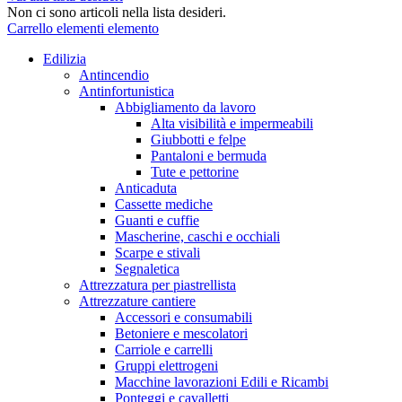
Non ci sono articoli nella lista desideri.
Carrello
elementi
elemento
Edilizia
Antincendio
Antinfortunistica
Abbigliamento da lavoro
Alta visibilità e impermeabili
Giubbotti e felpe
Pantaloni e bermuda
Tute e pettorine
Anticaduta
Cassette mediche
Guanti e cuffie
Mascherine, caschi e occhiali
Scarpe e stivali
Segnaletica
Attrezzatura per piastrellista
Attrezzature cantiere
Accessori e consumabili
Betoniere e mescolatori
Carriole e carrelli
Gruppi elettrogeni
Macchine lavorazioni Edili e Ricambi
Ponteggi e cavalletti