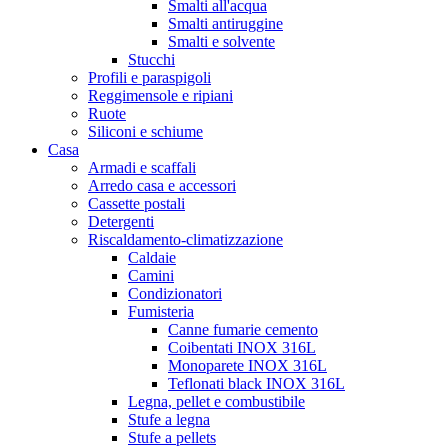
Smalti all'acqua
Smalti antiruggine
Smalti e solvente
Stucchi
Profili e paraspigoli
Reggimensole e ripiani
Ruote
Siliconi e schiume
Casa
Armadi e scaffali
Arredo casa e accessori
Cassette postali
Detergenti
Riscaldamento-climatizzazione
Caldaie
Camini
Condizionatori
Fumisteria
Canne fumarie cemento
Coibentati INOX 316L
Monoparete INOX 316L
Teflonati black INOX 316L
Legna, pellet e combustibile
Stufe a legna
Stufe a pellets