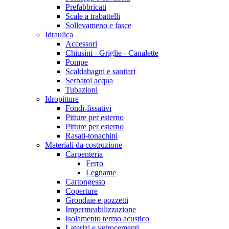
Prefabbricati
Scale a trabattelli
Sollevameno e fasce
Idraulica
Accessori
Chiusini - Griglie - Canalette
Pompe
Scaldabagni e sanitari
Serbatoi acqua
Tubazioni
Idropitture
Fondi-fissativi
Pitture per esterno
Pitture per esterno
Rasati-tonachini
Materiali da costruzione
Carpenteria
Ferro
Legname
Cartongesso
Coperture
Grondaie e pozzetti
Impermeabilizzazione
Isolamento termo acustico
Laterizi e vetrocementi