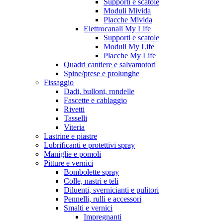
Supporti e scatole
Moduli Mivida
Placche Mivida
Elettrocanali My Life
Supporti e scatole
Moduli My Life
Placche My Life
Quadri cantiere e salvamotori
Spine/prese e prolunghe
Fissaggio
Dadi, bulloni, rondelle
Fascette e cablaggio
Rivetti
Tasselli
Viteria
Lastrine e piastre
Lubrificanti e protettivi spray
Maniglie e pomoli
Pitture e vernici
Bombolette spray
Colle, nastri e teli
Diluenti, svernicianti e pulitori
Pennelli, rulli e accessori
Smalti e vernici
Impregnanti