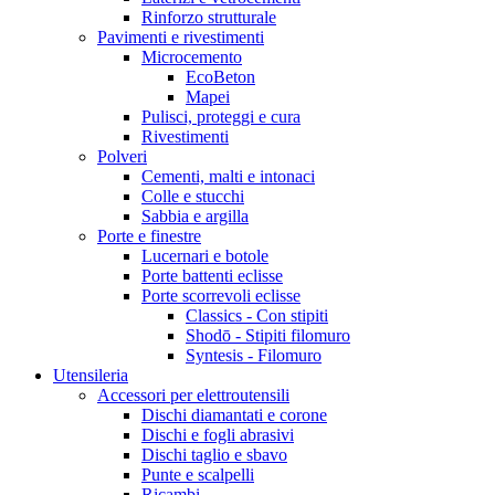
Rinforzo strutturale
Pavimenti e rivestimenti
Microcemento
EcoBeton
Mapei
Pulisci, proteggi e cura
Rivestimenti
Polveri
Cementi, malti e intonaci
Colle e stucchi
Sabbia e argilla
Porte e finestre
Lucernari e botole
Porte battenti eclisse
Porte scorrevoli eclisse
Classics - Con stipiti
Shodō - Stipiti filomuro
Syntesis - Filomuro
Utensileria
Accessori per elettroutensili
Dischi diamantati e corone
Dischi e fogli abrasivi
Dischi taglio e sbavo
Punte e scalpelli
Ricambi