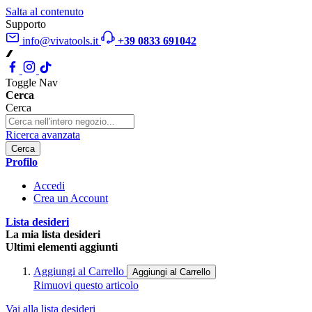
Salta al contenuto
Supporto
info@vivatools.it
+39 0833 691042
Toggle Nav
Cerca
Cerca
Ricerca avanzata
Cerca
Profilo
Accedi
Crea un Account
Lista desideri
La mia lista desideri
Ultimi elementi aggiunti
Aggiungi al Carrello
Aggiungi al Carrello
Rimuovi questo articolo
Vai alla lista desideri