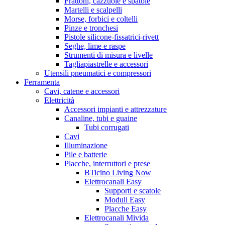
Frattoni, cazzuole e spatole
Martelli e scalpelli
Morse, forbici e coltelli
Pinze e tronchesi
Pistole silicone-fissatrici-rivett
Seghe, lime e raspe
Strumenti di misura e livelle
Tagliapiastrelle e accessori
Utensili pneumatici e compressori
Ferramenta
Cavi, catene e accessori
Elettricità
Accessori impianti e attrezzature
Canaline, tubi e guaine
Tubi corrugati
Cavi
Illuminazione
Pile e batterie
Placche, interruttori e prese
BTicino Living Now
Elettrocanali Easy
Supporti e scatole
Moduli Easy
Placche Easy
Elettrocanali Mivida