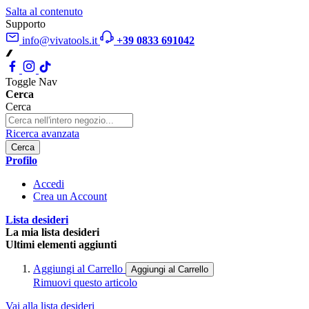
Salta al contenuto
Supporto
info@vivatools.it
+39 0833 691042
Toggle Nav
Cerca
Cerca
Ricerca avanzata
Cerca
Profilo
Accedi
Crea un Account
Lista desideri
La mia lista desideri
Ultimi elementi aggiunti
Aggiungi al Carrello
Aggiungi al Carrello
Rimuovi questo articolo
Vai alla lista desideri