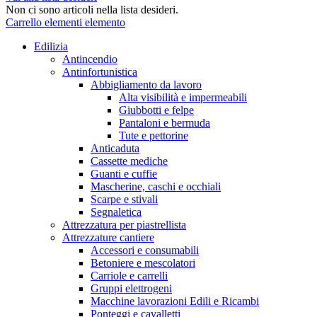
Non ci sono articoli nella lista desideri.
Carrello
elementi
elemento
Edilizia
Antincendio
Antinfortunistica
Abbigliamento da lavoro
Alta visibilità e impermeabili
Giubbotti e felpe
Pantaloni e bermuda
Tute e pettorine
Anticaduta
Cassette mediche
Guanti e cuffie
Mascherine, caschi e occhiali
Scarpe e stivali
Segnaletica
Attrezzatura per piastrellista
Attrezzature cantiere
Accessori e consumabili
Betoniere e mescolatori
Carriole e carrelli
Gruppi elettrogeni
Macchine lavorazioni Edili e Ricambi
Ponteggi e cavalletti