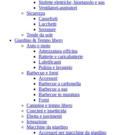
Stufette elettriche, bioetanolo e gas
Ventilatori-aspiratori
Sicurezza
Casseforti
Lucchetti
Serrature
Tende da sole
Giardino & Tempo libero
Auto e moto
Attrezzatura officina
Batterie e caricabatterie
Lubrificanti
Pulizia e lavaggio
Barbecue e forni
Accessori
Barbecue a carbonella
Barbecue a gas
Barbecue in muratura
Forni
Camping e tempo libero
Concimi e insetticida
Ebetta e pavimenti
Irrigazione
Macchine da giardino
Accessori per macchine da giardino