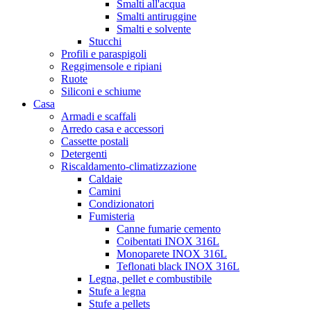
Smalti all'acqua
Smalti antiruggine
Smalti e solvente
Stucchi
Profili e paraspigoli
Reggimensole e ripiani
Ruote
Siliconi e schiume
Casa
Armadi e scaffali
Arredo casa e accessori
Cassette postali
Detergenti
Riscaldamento-climatizzazione
Caldaie
Camini
Condizionatori
Fumisteria
Canne fumarie cemento
Coibentati INOX 316L
Monoparete INOX 316L
Teflonati black INOX 316L
Legna, pellet e combustibile
Stufe a legna
Stufe a pellets