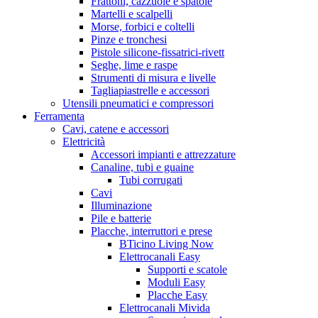
Frattoni, cazzuole e spatole
Martelli e scalpelli
Morse, forbici e coltelli
Pinze e tronchesi
Pistole silicone-fissatrici-rivett
Seghe, lime e raspe
Strumenti di misura e livelle
Tagliapiastrelle e accessori
Utensili pneumatici e compressori
Ferramenta
Cavi, catene e accessori
Elettricità
Accessori impianti e attrezzature
Canaline, tubi e guaine
Tubi corrugati
Cavi
Illuminazione
Pile e batterie
Placche, interruttori e prese
BTicino Living Now
Elettrocanali Easy
Supporti e scatole
Moduli Easy
Placche Easy
Elettrocanali Mivida