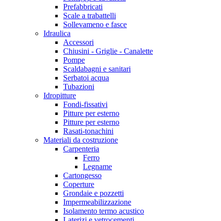
Prefabbricati
Scale a trabattelli
Sollevameno e fasce
Idraulica
Accessori
Chiusini - Griglie - Canalette
Pompe
Scaldabagni e sanitari
Serbatoi acqua
Tubazioni
Idropitture
Fondi-fissativi
Pitture per esterno
Pitture per esterno
Rasati-tonachini
Materiali da costruzione
Carpenteria
Ferro
Legname
Cartongesso
Coperture
Grondaie e pozzetti
Impermeabilizzazione
Isolamento termo acustico
Laterizi e vetrocementi