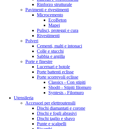
Rinforzo strutturale
Pavimenti e rivestimenti
Microcemento
EcoBeton
Mapei
Pulisci, proteggi e cura
Rivestimenti
Polveri
Cementi, malti e intonaci
Colle e stucchi
Sabbia e argilla
Porte e finestre
Lucernari e botole
Porte battenti eclisse
Porte scorrevoli eclisse
Classics - Con stipiti
Shodō - Stipiti filomuro
Syntesis - Filomuro
Utensileria
Accessori per elettroutensili
Dischi diamantati e corone
Dischi e fogli abrasivi
Dischi taglio e sbavo
Punte e scalpelli
Ricambi