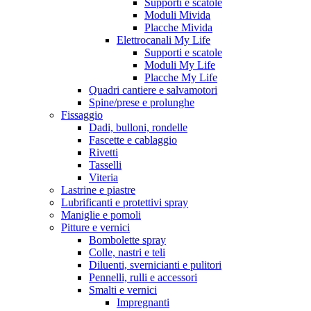
Supporti e scatole
Moduli Mivida
Placche Mivida
Elettrocanali My Life
Supporti e scatole
Moduli My Life
Placche My Life
Quadri cantiere e salvamotori
Spine/prese e prolunghe
Fissaggio
Dadi, bulloni, rondelle
Fascette e cablaggio
Rivetti
Tasselli
Viteria
Lastrine e piastre
Lubrificanti e protettivi spray
Maniglie e pomoli
Pitture e vernici
Bombolette spray
Colle, nastri e teli
Diluenti, svernicianti e pulitori
Pennelli, rulli e accessori
Smalti e vernici
Impregnanti