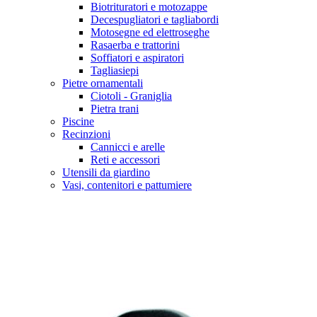
Biotrituratori e motozappe
Decespugliatori e tagliabordi
Motosegne ed elettroseghe
Rasaerba e trattorini
Soffiatori e aspiratori
Tagliasiepi
Pietre ornamentali
Ciotoli - Graniglia
Pietra trani
Piscine
Recinzioni
Cannicci e arelle
Reti e accessori
Utensili da giardino
Vasi, contenitori e pattumiere