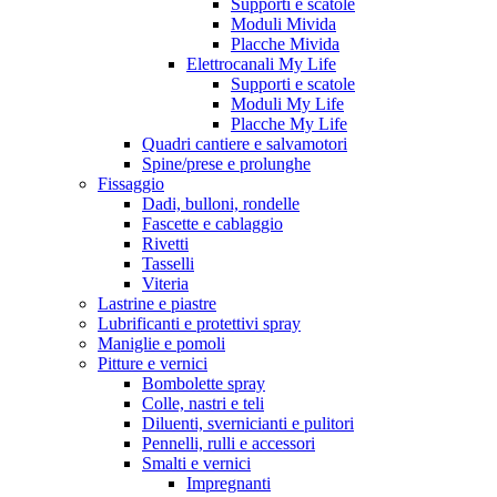
Supporti e scatole
Moduli Mivida
Placche Mivida
Elettrocanali My Life
Supporti e scatole
Moduli My Life
Placche My Life
Quadri cantiere e salvamotori
Spine/prese e prolunghe
Fissaggio
Dadi, bulloni, rondelle
Fascette e cablaggio
Rivetti
Tasselli
Viteria
Lastrine e piastre
Lubrificanti e protettivi spray
Maniglie e pomoli
Pitture e vernici
Bombolette spray
Colle, nastri e teli
Diluenti, svernicianti e pulitori
Pennelli, rulli e accessori
Smalti e vernici
Impregnanti