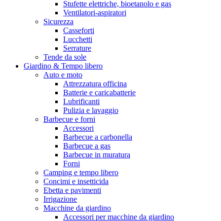
Stufette elettriche, bioetanolo e gas
Ventilatori-aspiratori
Sicurezza
Casseforti
Lucchetti
Serrature
Tende da sole
Giardino & Tempo libero
Auto e moto
Attrezzatura officina
Batterie e caricabatterie
Lubrificanti
Pulizia e lavaggio
Barbecue e forni
Accessori
Barbecue a carbonella
Barbecue a gas
Barbecue in muratura
Forni
Camping e tempo libero
Concimi e insetticida
Ebetta e pavimenti
Irrigazione
Macchine da giardino
Accessori per macchine da giardino