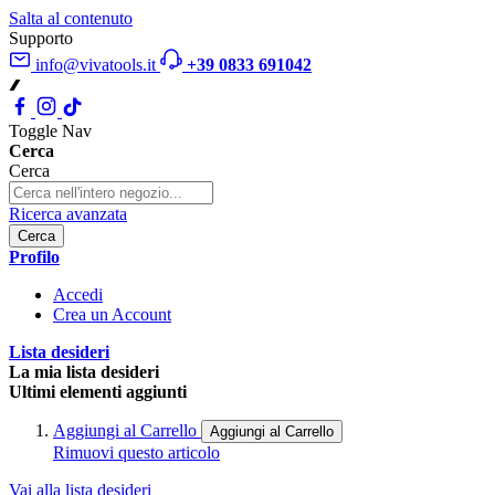
Salta al contenuto
Supporto
info@vivatools.it
+39 0833 691042
Toggle Nav
Cerca
Cerca
Ricerca avanzata
Cerca
Profilo
Accedi
Crea un Account
Lista desideri
La mia lista desideri
Ultimi elementi aggiunti
Aggiungi al Carrello
Aggiungi al Carrello
Rimuovi questo articolo
Vai alla lista desideri