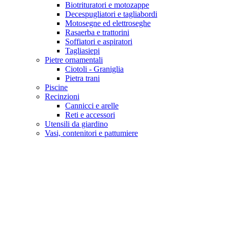
Biotrituratori e motozappe
Decespugliatori e tagliabordi
Motosegne ed elettroseghe
Rasaerba e trattorini
Soffiatori e aspiratori
Tagliasiepi
Pietre ornamentali
Ciotoli - Graniglia
Pietra trani
Piscine
Recinzioni
Cannicci e arelle
Reti e accessori
Utensili da giardino
Vasi, contenitori e pattumiere