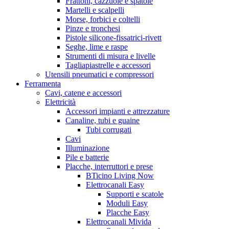
Frattoni, cazzuole e spatole
Martelli e scalpelli
Morse, forbici e coltelli
Pinze e tronchesi
Pistole silicone-fissatrici-rivett
Seghe, lime e raspe
Strumenti di misura e livelle
Tagliapiastrelle e accessori
Utensili pneumatici e compressori
Ferramenta
Cavi, catene e accessori
Elettricità
Accessori impianti e attrezzature
Canaline, tubi e guaine
Tubi corrugati
Cavi
Illuminazione
Pile e batterie
Placche, interruttori e prese
BTicino Living Now
Elettrocanali Easy
Supporti e scatole
Moduli Easy
Placche Easy
Elettrocanali Mivida