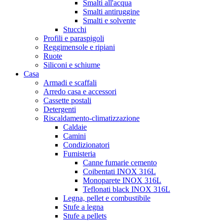
Smalti all'acqua
Smalti antiruggine
Smalti e solvente
Stucchi
Profili e paraspigoli
Reggimensole e ripiani
Ruote
Siliconi e schiume
Casa
Armadi e scaffali
Arredo casa e accessori
Cassette postali
Detergenti
Riscaldamento-climatizzazione
Caldaie
Camini
Condizionatori
Fumisteria
Canne fumarie cemento
Coibentati INOX 316L
Monoparete INOX 316L
Teflonati black INOX 316L
Legna, pellet e combustibile
Stufe a legna
Stufe a pellets