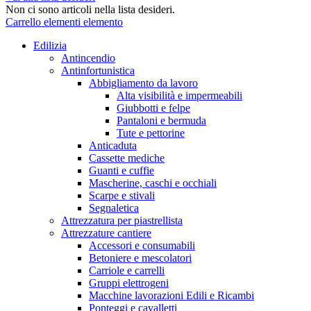
Non ci sono articoli nella lista desideri.
Carrello
elementi
elemento
Edilizia
Antincendio
Antinfortunistica
Abbigliamento da lavoro
Alta visibilità e impermeabili
Giubbotti e felpe
Pantaloni e bermuda
Tute e pettorine
Anticaduta
Cassette mediche
Guanti e cuffie
Mascherine, caschi e occhiali
Scarpe e stivali
Segnaletica
Attrezzatura per piastrellista
Attrezzature cantiere
Accessori e consumabili
Betoniere e mescolatori
Carriole e carrelli
Gruppi elettrogeni
Macchine lavorazioni Edili e Ricambi
Ponteggi e cavalletti