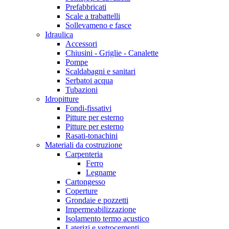
Prefabbricati
Scale a trabattelli
Sollevameno e fasce
Idraulica
Accessori
Chiusini - Griglie - Canalette
Pompe
Scaldabagni e sanitari
Serbatoi acqua
Tubazioni
Idropitture
Fondi-fissativi
Pitture per esterno
Pitture per esterno
Rasati-tonachini
Materiali da costruzione
Carpenteria
Ferro
Legname
Cartongesso
Coperture
Grondaie e pozzetti
Impermeabilizzazione
Isolamento termo acustico
Laterizi e vetrocementi