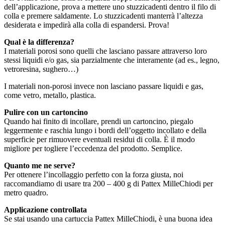
dell’applicazione, prova a mettere uno stuzzicadenti dentro il filo di
colla e premere saldamente. Lo stuzzicadenti manterrà l’altezza
desiderata e impedirà alla colla di espandersi. Prova!
Qual è la differenza?
I materiali porosi sono quelli che lasciano passare attraverso loro
stessi liquidi e/o gas, sia parzialmente che interamente (ad es., legno,
vetroresina, sughero…)
I materiali non-porosi invece non lasciano passare liquidi e gas,
come vetro, metallo, plastica.
Pulire con un cartoncino
Quando hai finito di incollare, prendi un cartoncino, piegalo
leggermente e raschia lungo i bordi dell’oggetto incollato e della
superficie per rimuovere eventuali residui di colla. È il modo
migliore per togliere l’eccedenza del prodotto. Semplice.
Quanto me ne serve?
Per ottenere l’incollaggio perfetto con la forza giusta, noi
raccomandiamo di usare tra 200 – 400 g di Pattex MilleChiodi per
metro quadro.
Applicazione controllata
Se stai usando una cartuccia Pattex MilleChiodi, è una buona idea