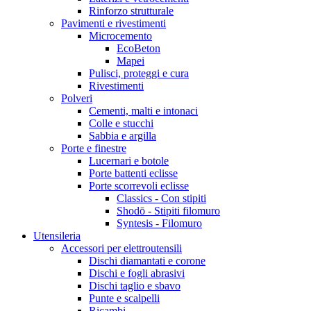
Rinforzo strutturale
Pavimenti e rivestimenti
Microcemento
EcoBeton
Mapei
Pulisci, proteggi e cura
Rivestimenti
Polveri
Cementi, malti e intonaci
Colle e stucchi
Sabbia e argilla
Porte e finestre
Lucernari e botole
Porte battenti eclisse
Porte scorrevoli eclisse
Classics - Con stipiti
Shodō - Stipiti filomuro
Syntesis - Filomuro
Utensileria
Accessori per elettroutensili
Dischi diamantati e corone
Dischi e fogli abrasivi
Dischi taglio e sbavo
Punte e scalpelli
Ricambi