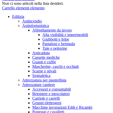
Non ci sono articoli nella lista desideri.
Carrello
elementi
elemento
Edilizia
Antincendio
Antinfortunistica
Abbigliamento da lavoro
Alta visibilità e impermeabili
Giubbotti e felpe
Pantaloni e bermuda
Tute e pettorine
Anticaduta
Cassette mediche
Guanti e cuffie
Mascherine, caschi e occhiali
Scarpe e stivali
Segnaletica
Attrezzatura per piastrellista
Attrezzature cantiere
Accessori e consumabili
Betoniere e mescolatori
Carriole e carrelli
Gruppi elettrogeni
Macchine lavorazioni Edili e Ricambi
Ponteggi e cavalletti