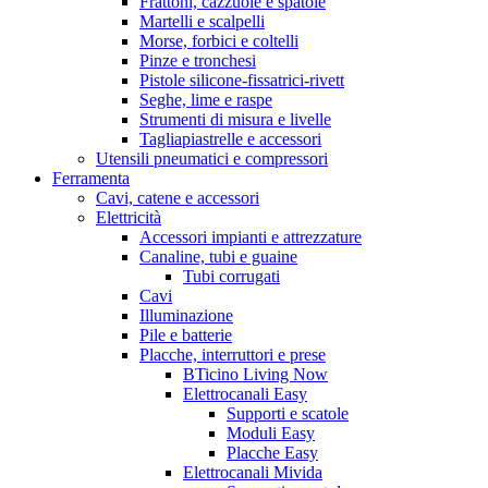
Frattoni, cazzuole e spatole
Martelli e scalpelli
Morse, forbici e coltelli
Pinze e tronchesi
Pistole silicone-fissatrici-rivett
Seghe, lime e raspe
Strumenti di misura e livelle
Tagliapiastrelle e accessori
Utensili pneumatici e compressori
Ferramenta
Cavi, catene e accessori
Elettricità
Accessori impianti e attrezzature
Canaline, tubi e guaine
Tubi corrugati
Cavi
Illuminazione
Pile e batterie
Placche, interruttori e prese
BTicino Living Now
Elettrocanali Easy
Supporti e scatole
Moduli Easy
Placche Easy
Elettrocanali Mivida