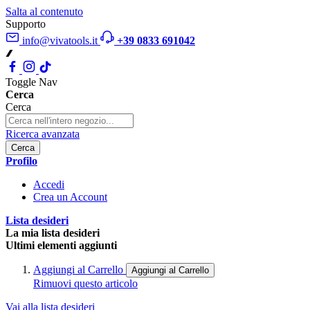
Salta al contenuto
Supporto
info@vivatools.it
+39 0833 691042
Toggle Nav
Cerca
Cerca
Ricerca avanzata
Cerca
Profilo
Accedi
Crea un Account
Lista desideri
La mia lista desideri
Ultimi elementi aggiunti
Aggiungi al Carrello
Aggiungi al Carrello
Rimuovi questo articolo
Vai alla lista desideri