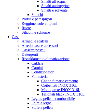
Smalti all'acqua
Smalti antiruggine
Smalti e solvente
Stucchi
Profili e paraspigoli
Reggimensole e ripiani
Ruote
Siliconi e schiume
Casa
Armadi e scaffali
Arredo casa e accessori
Cassette postali
Detergenti
Riscaldamento-climatizzazione
Caldaie
Camini
Condizionatori
Fumisteria
Canne fumarie cemento
Coibentati INOX 316L
Monoparete INOX 316L
Teflonati black INOX 316L
Legna, pellet e combustibile
Stufe a legna
Stufe a pellets