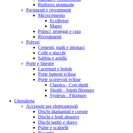
Rinforzo strutturale
Pavimenti e rivestimenti
Microcemento
EcoBeton
Mapei
Pulisci, proteggi e cura
Rivestimenti
Polveri
Cementi, malti e intonaci
Colle e stucchi
Sabbia e argilla
Porte e finestre
Lucernari e botole
Porte battenti eclisse
Porte scorrevoli eclisse
Classics - Con stipiti
Shodō - Stipiti filomuro
Syntesis - Filomuro
Utensileria
Accessori per elettroutensili
Dischi diamantati e corone
Dischi e fogli abrasivi
Dischi taglio e sbavo
Punte e scalpelli
Ricambi