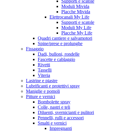
Supporti e scatole
Moduli Mivida
Placche Mivida
Elettrocanali My Life
Supporti e scatole
Moduli My Life
Placche My Life
Quadri cantiere e salvamotori
Spine/prese e prolunghe
Fissaggio
Dadi, bulloni, rondelle
Fascette e cablaggio
Rivetti
Tasselli
Viteria
Lastrine e piastre
Lubrificanti e protettivi spray
Maniglie e pomoli
Pitture e vernici
Bombolette spray
Colle, nastri e teli
Diluenti, svernicianti e pulitori
Pennelli, rulli e accessori
Smalti e vernici
Impregnanti