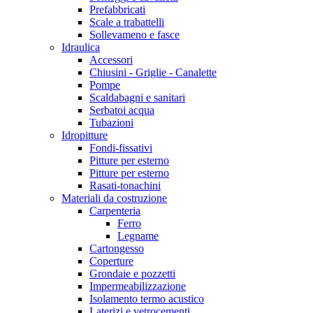
Prefabbricati
Scale a trabattelli
Sollevameno e fasce
Idraulica
Accessori
Chiusini - Griglie - Canalette
Pompe
Scaldabagni e sanitari
Serbatoi acqua
Tubazioni
Idropitture
Fondi-fissativi
Pitture per esterno
Pitture per esterno
Rasati-tonachini
Materiali da costruzione
Carpenteria
Ferro
Legname
Cartongesso
Coperture
Grondaie e pozzetti
Impermeabilizzazione
Isolamento termo acustico
Laterizi e vetrocementi