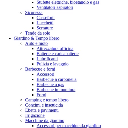
Stufette elettriche, bioetanolo e gas
Ventilatori-aspiratori
Sicurezza
Casseforti
Lucchetti
Serrature
Tende da sole
Giardino & Tempo libero
Auto e moto
Attrezzatura officina
Batterie e caricabatterie
Lubrificanti
Pulizia e lavaggio
Barbecue e forni
Accessori
Barbecue a carbonella
Barbecue a gas
Barbecue in muratura
Forni
Camping e tempo libero
Concimi e insetticida
Ebetta e pavimenti
Irrigazione
Macchine da giardino
Accessori per macchine da giardino