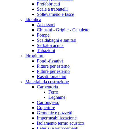
Prefabbricati
Scale a trabattelli
Sollevameno e fasce
Idraulica
Accessori
Chiusini - Griglie - Canalette
Pompe
Scaldabagni e sanitari
Serbatoi acqua
Tubazioni
Idropitture
Fondi-fissativi
Pitture per esterno
Pitture per esterno
Rasati-tonachini
Materiali da costruzione
Carpenteria
Ferro
Legname
Cartongesso
Coperture
Grondaie e pozzetti
Impermeabilizzazione
Isolamento termo acustico
Laterizi e vetrocementi