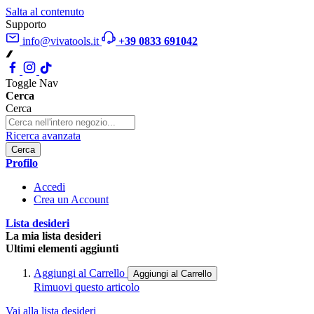
Salta al contenuto
Supporto
info@vivatools.it
+39 0833 691042
Toggle Nav
Cerca
Cerca
Ricerca avanzata
Cerca
Profilo
Accedi
Crea un Account
Lista desideri
La mia lista desideri
Ultimi elementi aggiunti
Aggiungi al Carrello
Aggiungi al Carrello
Rimuovi questo articolo
Vai alla lista desideri