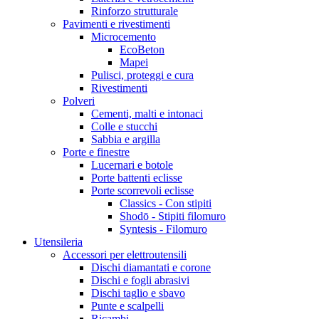
Rinforzo strutturale
Pavimenti e rivestimenti
Microcemento
EcoBeton
Mapei
Pulisci, proteggi e cura
Rivestimenti
Polveri
Cementi, malti e intonaci
Colle e stucchi
Sabbia e argilla
Porte e finestre
Lucernari e botole
Porte battenti eclisse
Porte scorrevoli eclisse
Classics - Con stipiti
Shodō - Stipiti filomuro
Syntesis - Filomuro
Utensileria
Accessori per elettroutensili
Dischi diamantati e corone
Dischi e fogli abrasivi
Dischi taglio e sbavo
Punte e scalpelli
Ricambi