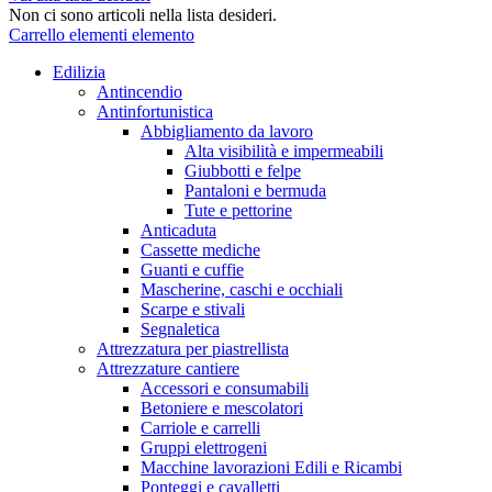
Non ci sono articoli nella lista desideri.
Carrello
elementi
elemento
Edilizia
Antincendio
Antinfortunistica
Abbigliamento da lavoro
Alta visibilità e impermeabili
Giubbotti e felpe
Pantaloni e bermuda
Tute e pettorine
Anticaduta
Cassette mediche
Guanti e cuffie
Mascherine, caschi e occhiali
Scarpe e stivali
Segnaletica
Attrezzatura per piastrellista
Attrezzature cantiere
Accessori e consumabili
Betoniere e mescolatori
Carriole e carrelli
Gruppi elettrogeni
Macchine lavorazioni Edili e Ricambi
Ponteggi e cavalletti