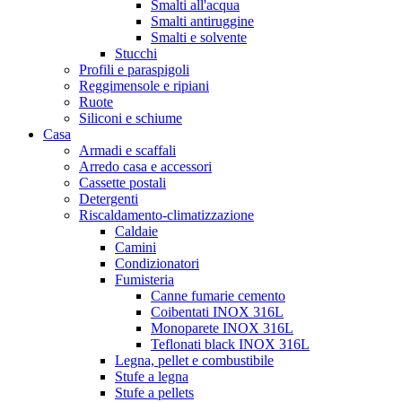
Smalti all'acqua
Smalti antiruggine
Smalti e solvente
Stucchi
Profili e paraspigoli
Reggimensole e ripiani
Ruote
Siliconi e schiume
Casa
Armadi e scaffali
Arredo casa e accessori
Cassette postali
Detergenti
Riscaldamento-climatizzazione
Caldaie
Camini
Condizionatori
Fumisteria
Canne fumarie cemento
Coibentati INOX 316L
Monoparete INOX 316L
Teflonati black INOX 316L
Legna, pellet e combustibile
Stufe a legna
Stufe a pellets