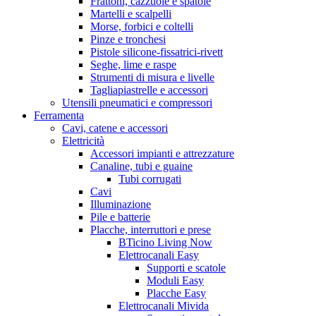
Frattoni, cazzuole e spatole
Martelli e scalpelli
Morse, forbici e coltelli
Pinze e tronchesi
Pistole silicone-fissatrici-rivett
Seghe, lime e raspe
Strumenti di misura e livelle
Tagliapiastrelle e accessori
Utensili pneumatici e compressori
Ferramenta
Cavi, catene e accessori
Elettricità
Accessori impianti e attrezzature
Canaline, tubi e guaine
Tubi corrugati
Cavi
Illuminazione
Pile e batterie
Placche, interruttori e prese
BTicino Living Now
Elettrocanali Easy
Supporti e scatole
Moduli Easy
Placche Easy
Elettrocanali Mivida