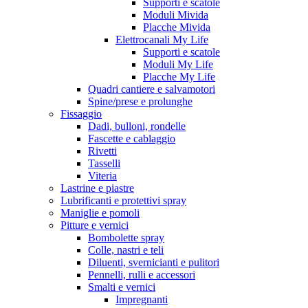
Supporti e scatole
Moduli Mivida
Placche Mivida
Elettrocanali My Life
Supporti e scatole
Moduli My Life
Placche My Life
Quadri cantiere e salvamotori
Spine/prese e prolunghe
Fissaggio
Dadi, bulloni, rondelle
Fascette e cablaggio
Rivetti
Tasselli
Viteria
Lastrine e piastre
Lubrificanti e protettivi spray
Maniglie e pomoli
Pitture e vernici
Bombolette spray
Colle, nastri e teli
Diluenti, svernicianti e pulitori
Pennelli, rulli e accessori
Smalti e vernici
Impregnanti