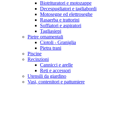
Biotrituratori e motozappe
Decespugliatori e tagliabordi
Motosegne ed elettroseghe
Rasaerba e trattorini
Soffiatori e aspiratori
Tagliasiepi
Pietre ornamentali
Ciotoli - Graniglia
Pietra trani
Piscine
Recinzioni
Cannicci e arelle
Reti e accessori
Utensili da giardino
Vasi, contenitori e pattumiere