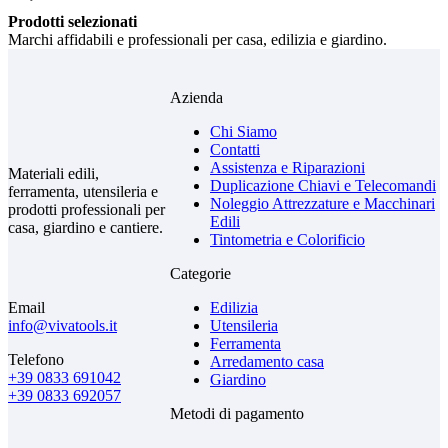
Prodotti selezionati
Marchi affidabili e professionali per casa, edilizia e giardino.
Azienda
Chi Siamo
Contatti
Assistenza e Riparazioni
Materiali edili,
Duplicazione Chiavi e Telecomandi
ferramenta, utensileria e
Noleggio Attrezzature e Macchinari
prodotti professionali per
Edili
casa, giardino e cantiere.
Tintometria e Colorificio
Categorie
Email
Edilizia
info@vivatools.it
Utensileria
Ferramenta
Telefono
Arredamento casa
+39 0833 691042
Giardino
+39 0833 692057
Metodi di pagamento