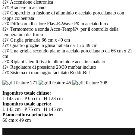
â?¢ Accensione elettronica
â?¢ Braciere in acciaio
â?¢ Coperchio in fusione di alluminio e acciaio porcellanato con
cappa coibentata
â?¢ Diffusore di calore Flav-R-Waveâ?¢ in acciaio Inox
â?¢ Termometro a sonda Accu-Tempâ?¢ per il controllo della
temperatura del forno
â?¢ Griglia primaria 66 cm x 49 cm
â?¢ Quattro groglie in ghisa trattata da 15 x 49 cm
â?¢ Una griglia secondo piano in acciaio porcellanato da 66 cm x 21
cm
â?¢ Ripiani laterali fissi in alluminio e acciaio smaltato
â?¢ Regolatore di pressione 28/30 mmbar incluso
â?¢ Sistema di montaggio facilitato Reddi-Bilt
Ingombro totale chiuso:
L 143 cm - P 65 cm - H 128 cm
Ingombro totale aperto:
L 143 cm - P 75 cm - H 145 cm
Piano cottura principale:
66 cm x 49 cm