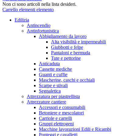
Non ci sono articoli nella lista desideri.
Carrello
elementi
elemento
Edilizia
Antincendio
Antinfortunistica
Abbigliamento da lavoro
Alta visibilità e impermeabili
Giubbotti e felpe
Pantaloni e bermuda
Tute e pettorine
Anticaduta
Cassette mediche
Guanti e cuffie
Mascherine, caschi e occhiali
Scarpe e stivali
Segnaletica
Attrezzatura per piastrellista
Attrezzature cantiere
Accessori e consumabili
Betoniere e mescolatori
Carriole e carrelli
Gruppi elettrogeni
Macchine lavorazioni Edili e Ricambi
Ponteggi e cavalletti