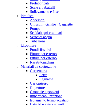
Prefabbricati
Scale a trabattelli
Sollevameno e fasce
Idraulica
Accessori
Chiusini - Griglie - Canalette
Pompe
Scaldabagni e sanitari
Serbatoi acqua
Tubazioni
Idropitture
Fondi-fissativi
Pitture per esterno
Pitture per esterno
Rasati-tonachini
Materiali da costruzione
Carpenteria
Ferro
Legname
Cartongesso
Coperture
Grondaie e pozzetti
Impermeabilizzazione
Isolamento termo acustico
Laterizi e vetrocementi