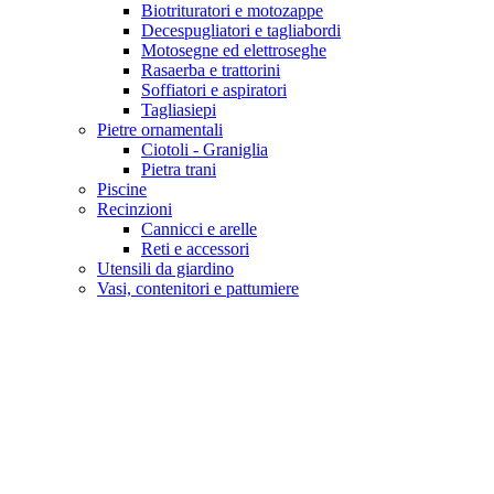
Biotrituratori e motozappe
Decespugliatori e tagliabordi
Motosegne ed elettroseghe
Rasaerba e trattorini
Soffiatori e aspiratori
Tagliasiepi
Pietre ornamentali
Ciotoli - Graniglia
Pietra trani
Piscine
Recinzioni
Cannicci e arelle
Reti e accessori
Utensili da giardino
Vasi, contenitori e pattumiere