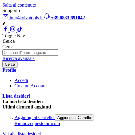
Salta al contenuto
Supporto
info@vivatools.it
+39 0833 691042
Toggle Nav
Cerca
Cerca
Ricerca avanzata
Cerca
Profilo
Accedi
Crea un Account
Lista desideri
La mia lista desideri
Ultimi elementi aggiunti
Aggiungi al Carrello
Aggiungi al Carrello
Rimuovi questo articolo
Vai alla lista desideri