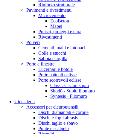
Rinforzo strutturale
Pavimenti e rivestimenti
Microcemento
EcoBeton
Mapei
Pulisci, proteggi e cura
Rivestimenti
Polveri
Cementi, malti e intonaci
Colle e stucchi
Sabbia e argilla
Porte e finestre
Lucernari e botole
Porte battenti eclisse
Porte scorrevoli eclisse
Classics - Con stipiti
Shodō - Stipiti filomuro
Syntesis - Filomuro
Utensileria
Accessori per elettroutensili
Dischi diamantati e corone
Dischi e fogli abrasivi
Dischi taglio e sbavo
Punte e scalpelli
Ricambi