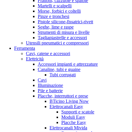
Frattoni, cazzuole e spatole
Martelli e scalpelli
Morse, forbici e coltelli
Pinze e tronchesi
Pistole silicone-fissatrici-rivett
Seghe, lime e raspe
Strumenti di misura e livelle
Tagliapiastrelle e accessori
Utensili pneumatici e compressori
Ferramenta
Cavi, catene e accessori
Elettricità
Accessori impianti e attrezzature
Canaline, tubi e guaine
Tubi corrugati
Cavi
Illuminazione
Pile e batterie
Placche, interruttori e prese
BTicino Living Now
Elettrocanali Easy
Supporti e scatole
Moduli Easy
Placche Easy
Elettrocanali Mivida