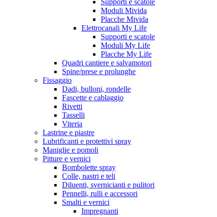
Supporti e scatole
Moduli Mivida
Placche Mivida
Elettrocanali My Life
Supporti e scatole
Moduli My Life
Placche My Life
Quadri cantiere e salvamotori
Spine/prese e prolunghe
Fissaggio
Dadi, bulloni, rondelle
Fascette e cablaggio
Rivetti
Tasselli
Viteria
Lastrine e piastre
Lubrificanti e protettivi spray
Maniglie e pomoli
Pitture e vernici
Bombolette spray
Colle, nastri e teli
Diluenti, svernicianti e pulitori
Pennelli, rulli e accessori
Smalti e vernici
Impregnanti