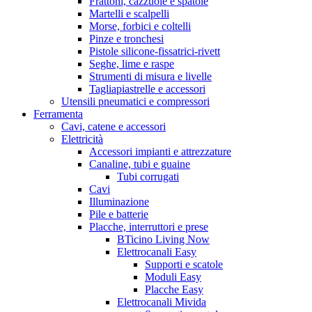
Frattoni, cazzuole e spatole
Martelli e scalpelli
Morse, forbici e coltelli
Pinze e tronchesi
Pistole silicone-fissatrici-rivett
Seghe, lime e raspe
Strumenti di misura e livelle
Tagliapiastrelle e accessori
Utensili pneumatici e compressori
Ferramenta
Cavi, catene e accessori
Elettricità
Accessori impianti e attrezzature
Canaline, tubi e guaine
Tubi corrugati
Cavi
Illuminazione
Pile e batterie
Placche, interruttori e prese
BTicino Living Now
Elettrocanali Easy
Supporti e scatole
Moduli Easy
Placche Easy
Elettrocanali Mivida