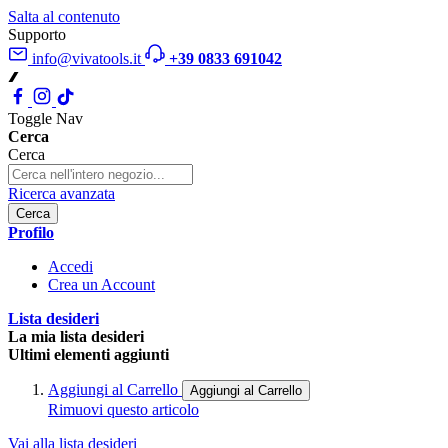
Salta al contenuto
Supporto
info@vivatools.it
+39 0833 691042
Toggle Nav
Cerca
Cerca
Ricerca avanzata
Cerca
Profilo
Accedi
Crea un Account
Lista desideri
La mia lista desideri
Ultimi elementi aggiunti
Aggiungi al Carrello
Aggiungi al Carrello
Rimuovi questo articolo
Vai alla lista desideri