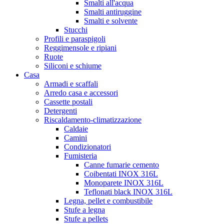
Smalti all'acqua
Smalti antiruggine
Smalti e solvente
Stucchi
Profili e paraspigoli
Reggimensole e ripiani
Ruote
Siliconi e schiume
Casa
Armadi e scaffali
Arredo casa e accessori
Cassette postali
Detergenti
Riscaldamento-climatizzazione
Caldaie
Camini
Condizionatori
Fumisteria
Canne fumarie cemento
Coibentati INOX 316L
Monoparete INOX 316L
Teflonati black INOX 316L
Legna, pellet e combustibile
Stufe a legna
Stufe a pellets