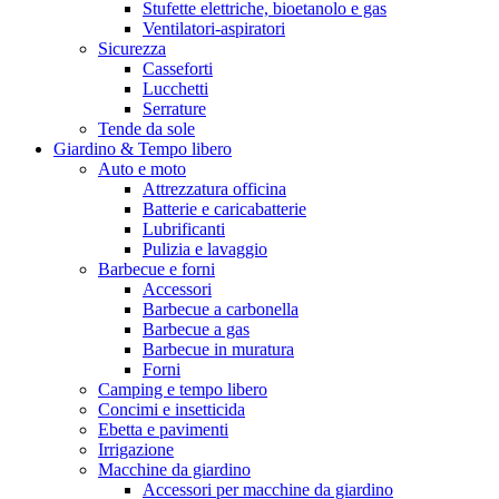
Stufette elettriche, bioetanolo e gas
Ventilatori-aspiratori
Sicurezza
Casseforti
Lucchetti
Serrature
Tende da sole
Giardino & Tempo libero
Auto e moto
Attrezzatura officina
Batterie e caricabatterie
Lubrificanti
Pulizia e lavaggio
Barbecue e forni
Accessori
Barbecue a carbonella
Barbecue a gas
Barbecue in muratura
Forni
Camping e tempo libero
Concimi e insetticida
Ebetta e pavimenti
Irrigazione
Macchine da giardino
Accessori per macchine da giardino