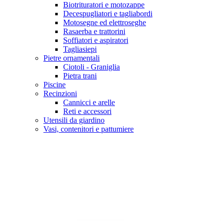
Biotrituratori e motozappe
Decespugliatori e tagliabordi
Motosegne ed elettroseghe
Rasaerba e trattorini
Soffiatori e aspiratori
Tagliasiepi
Pietre ornamentali
Ciotoli - Graniglia
Pietra trani
Piscine
Recinzioni
Cannicci e arelle
Reti e accessori
Utensili da giardino
Vasi, contenitori e pattumiere