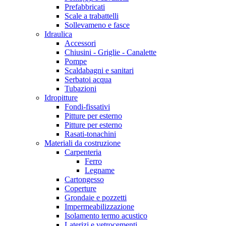
Prefabbricati
Scale a trabattelli
Sollevameno e fasce
Idraulica
Accessori
Chiusini - Griglie - Canalette
Pompe
Scaldabagni e sanitari
Serbatoi acqua
Tubazioni
Idropitture
Fondi-fissativi
Pitture per esterno
Pitture per esterno
Rasati-tonachini
Materiali da costruzione
Carpenteria
Ferro
Legname
Cartongesso
Coperture
Grondaie e pozzetti
Impermeabilizzazione
Isolamento termo acustico
Laterizi e vetrocementi