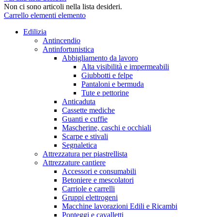
Non ci sono articoli nella lista desideri.
Carrello
elementi
elemento
Edilizia
Antincendio
Antinfortunistica
Abbigliamento da lavoro
Alta visibilità e impermeabili
Giubbotti e felpe
Pantaloni e bermuda
Tute e pettorine
Anticaduta
Cassette mediche
Guanti e cuffie
Mascherine, caschi e occhiali
Scarpe e stivali
Segnaletica
Attrezzatura per piastrellista
Attrezzature cantiere
Accessori e consumabili
Betoniere e mescolatori
Carriole e carrelli
Gruppi elettrogeni
Macchine lavorazioni Edili e Ricambi
Ponteggi e cavalletti