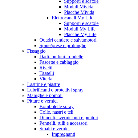
Supporti e scatole
Moduli Mivida
Placche Mivida
Elettrocanali My Life
Supporti e scatole
Moduli My Life
Placche My Life
Quadri cantiere e salvamotori
Spine/prese e prolunghe
Fissaggio
Dadi, bulloni, rondelle
Fascette e cablaggio
Rivetti
Tasselli
Viteria
Lastrine e piastre
Lubrificanti e protettivi spray
Maniglie e pomoli
Pitture e vernici
Bombolette spray
Colle, nastri e teli
Diluenti, svernicianti e pulitori
Pennelli, rulli e accessori
Smalti e vernici
Impregnanti