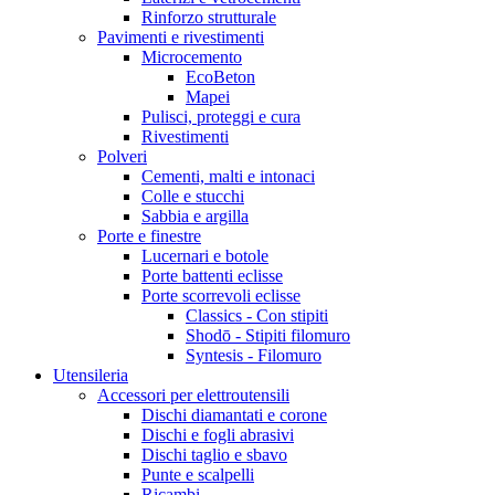
Rinforzo strutturale
Pavimenti e rivestimenti
Microcemento
EcoBeton
Mapei
Pulisci, proteggi e cura
Rivestimenti
Polveri
Cementi, malti e intonaci
Colle e stucchi
Sabbia e argilla
Porte e finestre
Lucernari e botole
Porte battenti eclisse
Porte scorrevoli eclisse
Classics - Con stipiti
Shodō - Stipiti filomuro
Syntesis - Filomuro
Utensileria
Accessori per elettroutensili
Dischi diamantati e corone
Dischi e fogli abrasivi
Dischi taglio e sbavo
Punte e scalpelli
Ricambi