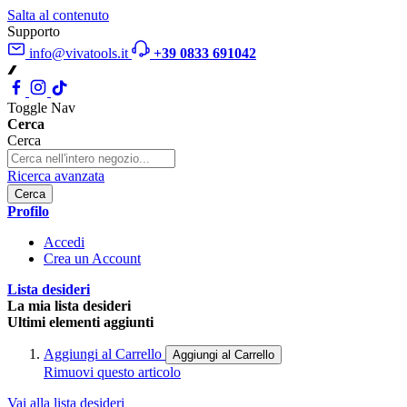
Salta al contenuto
Supporto
info@vivatools.it
+39 0833 691042
Toggle Nav
Cerca
Cerca
Ricerca avanzata
Cerca
Profilo
Accedi
Crea un Account
Lista desideri
La mia lista desideri
Ultimi elementi aggiunti
Aggiungi al Carrello
Aggiungi al Carrello
Rimuovi questo articolo
Vai alla lista desideri