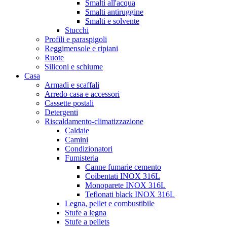
Smalti all'acqua
Smalti antiruggine
Smalti e solvente
Stucchi
Profili e paraspigoli
Reggimensole e ripiani
Ruote
Siliconi e schiume
Casa
Armadi e scaffali
Arredo casa e accessori
Cassette postali
Detergenti
Riscaldamento-climatizzazione
Caldaie
Camini
Condizionatori
Fumisteria
Canne fumarie cemento
Coibentati INOX 316L
Monoparete INOX 316L
Teflonati black INOX 316L
Legna, pellet e combustibile
Stufe a legna
Stufe a pellets