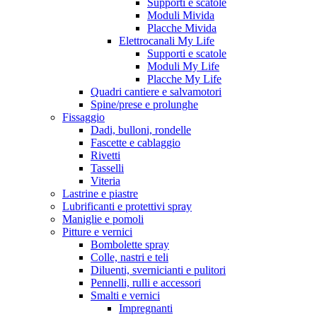
Supporti e scatole
Moduli Mivida
Placche Mivida
Elettrocanali My Life
Supporti e scatole
Moduli My Life
Placche My Life
Quadri cantiere e salvamotori
Spine/prese e prolunghe
Fissaggio
Dadi, bulloni, rondelle
Fascette e cablaggio
Rivetti
Tasselli
Viteria
Lastrine e piastre
Lubrificanti e protettivi spray
Maniglie e pomoli
Pitture e vernici
Bombolette spray
Colle, nastri e teli
Diluenti, svernicianti e pulitori
Pennelli, rulli e accessori
Smalti e vernici
Impregnanti