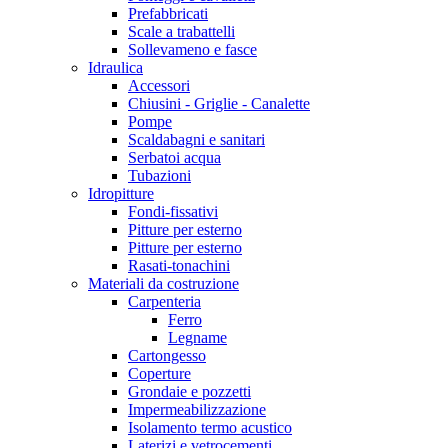
Prefabbricati
Scale a trabattelli
Sollevameno e fasce
Idraulica
Accessori
Chiusini - Griglie - Canalette
Pompe
Scaldabagni e sanitari
Serbatoi acqua
Tubazioni
Idropitture
Fondi-fissativi
Pitture per esterno
Pitture per esterno
Rasati-tonachini
Materiali da costruzione
Carpenteria
Ferro
Legname
Cartongesso
Coperture
Grondaie e pozzetti
Impermeabilizzazione
Isolamento termo acustico
Laterizi e vetrocementi