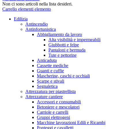
Non ci sono articoli nella lista desideri.
Carrello
elementi
elemento
Edilizia
Antincendio
Antinfortunistica
Abbigliamento da lavoro
Alta visibilità e impermeabili
Giubbotti e felpe
Pantaloni e bermuda
Tute e pettorine
Anticaduta
Cassette mediche
Guanti e cuffie
Mascherine, caschi e occhiali
Scarpe e stivali
Segnaletica
Attrezzatura per piastrellista
Attrezzature cantiere
Accessori e consumabili
Betoniere e mescolatori
Carriole e carrelli
Gruppi elettrogeni
Macchine lavorazioni Edili e Ricambi
Ponteggi e cavalletti