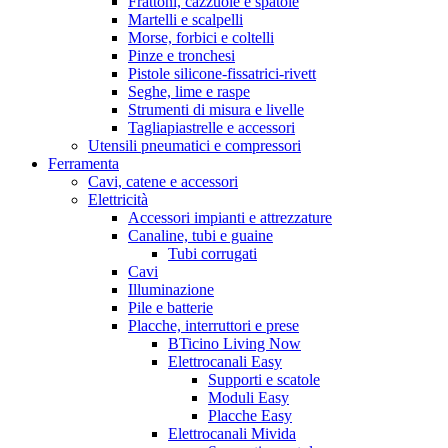
Frattoni, cazzuole e spatole
Martelli e scalpelli
Morse, forbici e coltelli
Pinze e tronchesi
Pistole silicone-fissatrici-rivett
Seghe, lime e raspe
Strumenti di misura e livelle
Tagliapiastrelle e accessori
Utensili pneumatici e compressori
Ferramenta
Cavi, catene e accessori
Elettricità
Accessori impianti e attrezzature
Canaline, tubi e guaine
Tubi corrugati
Cavi
Illuminazione
Pile e batterie
Placche, interruttori e prese
BTicino Living Now
Elettrocanali Easy
Supporti e scatole
Moduli Easy
Placche Easy
Elettrocanali Mivida