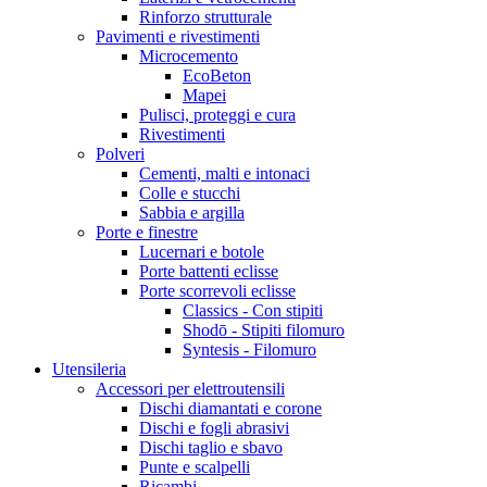
Rinforzo strutturale
Pavimenti e rivestimenti
Microcemento
EcoBeton
Mapei
Pulisci, proteggi e cura
Rivestimenti
Polveri
Cementi, malti e intonaci
Colle e stucchi
Sabbia e argilla
Porte e finestre
Lucernari e botole
Porte battenti eclisse
Porte scorrevoli eclisse
Classics - Con stipiti
Shodō - Stipiti filomuro
Syntesis - Filomuro
Utensileria
Accessori per elettroutensili
Dischi diamantati e corone
Dischi e fogli abrasivi
Dischi taglio e sbavo
Punte e scalpelli
Ricambi