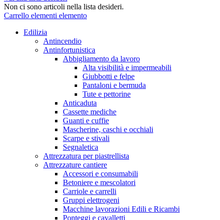
Non ci sono articoli nella lista desideri.
Carrello
elementi
elemento
Edilizia
Antincendio
Antinfortunistica
Abbigliamento da lavoro
Alta visibilità e impermeabili
Giubbotti e felpe
Pantaloni e bermuda
Tute e pettorine
Anticaduta
Cassette mediche
Guanti e cuffie
Mascherine, caschi e occhiali
Scarpe e stivali
Segnaletica
Attrezzatura per piastrellista
Attrezzature cantiere
Accessori e consumabili
Betoniere e mescolatori
Carriole e carrelli
Gruppi elettrogeni
Macchine lavorazioni Edili e Ricambi
Ponteggi e cavalletti