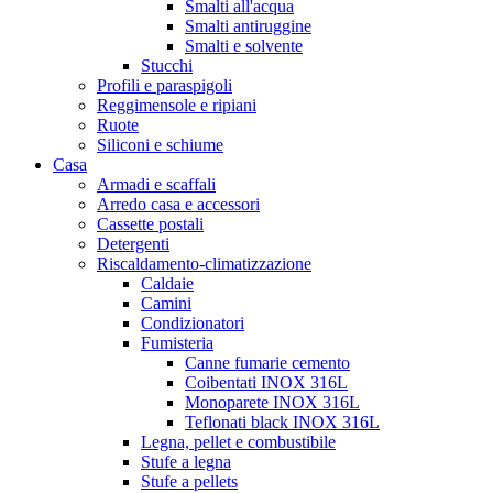
Smalti all'acqua
Smalti antiruggine
Smalti e solvente
Stucchi
Profili e paraspigoli
Reggimensole e ripiani
Ruote
Siliconi e schiume
Casa
Armadi e scaffali
Arredo casa e accessori
Cassette postali
Detergenti
Riscaldamento-climatizzazione
Caldaie
Camini
Condizionatori
Fumisteria
Canne fumarie cemento
Coibentati INOX 316L
Monoparete INOX 316L
Teflonati black INOX 316L
Legna, pellet e combustibile
Stufe a legna
Stufe a pellets