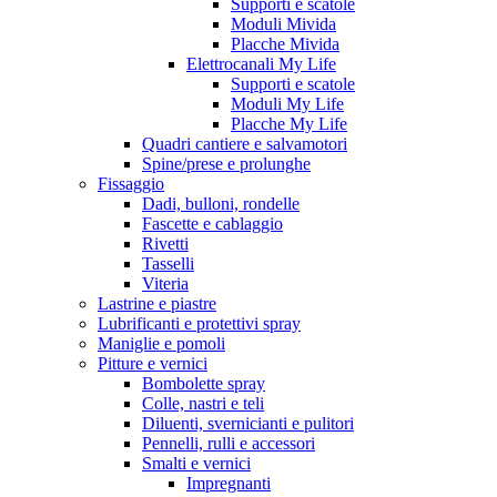
Supporti e scatole
Moduli Mivida
Placche Mivida
Elettrocanali My Life
Supporti e scatole
Moduli My Life
Placche My Life
Quadri cantiere e salvamotori
Spine/prese e prolunghe
Fissaggio
Dadi, bulloni, rondelle
Fascette e cablaggio
Rivetti
Tasselli
Viteria
Lastrine e piastre
Lubrificanti e protettivi spray
Maniglie e pomoli
Pitture e vernici
Bombolette spray
Colle, nastri e teli
Diluenti, svernicianti e pulitori
Pennelli, rulli e accessori
Smalti e vernici
Impregnanti