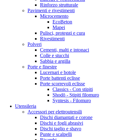
Rinforzo strutturale
Pavimenti e rivestimenti
Microcemento
EcoBeton
Mapei
Pulisci, proteggi e cura
Rivestimenti
Polveri
Cementi, malti e intonaci
Colle e stucchi
Sabbia e argilla
Porte e finestre
Lucernari e botole
Porte battenti eclisse
Porte scorrevoli eclisse
Classics - Con stipiti
Shodō - Stipiti filomuro
Syntesis - Filomuro
Utensileria
Accessori per elettroutensili
Dischi diamantati e corone
Dischi e fogli abrasivi
Dischi taglio e sbavo
Punte e scalpelli
Ricambi