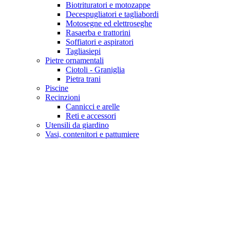
Biotrituratori e motozappe
Decespugliatori e tagliabordi
Motosegne ed elettroseghe
Rasaerba e trattorini
Soffiatori e aspiratori
Tagliasiepi
Pietre ornamentali
Ciotoli - Graniglia
Pietra trani
Piscine
Recinzioni
Cannicci e arelle
Reti e accessori
Utensili da giardino
Vasi, contenitori e pattumiere