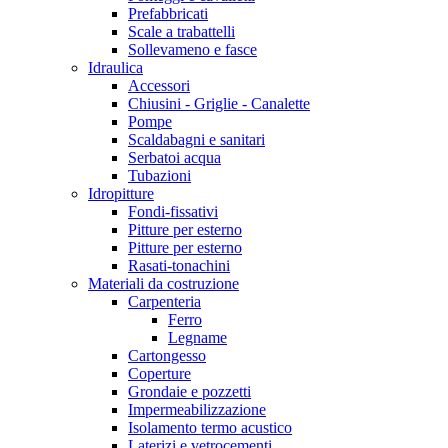
Prefabbricati
Scale a trabattelli
Sollevameno e fasce
Idraulica
Accessori
Chiusini - Griglie - Canalette
Pompe
Scaldabagni e sanitari
Serbatoi acqua
Tubazioni
Idropitture
Fondi-fissativi
Pitture per esterno
Pitture per esterno
Rasati-tonachini
Materiali da costruzione
Carpenteria
Ferro
Legname
Cartongesso
Coperture
Grondaie e pozzetti
Impermeabilizzazione
Isolamento termo acustico
Laterizi e vetrocementi