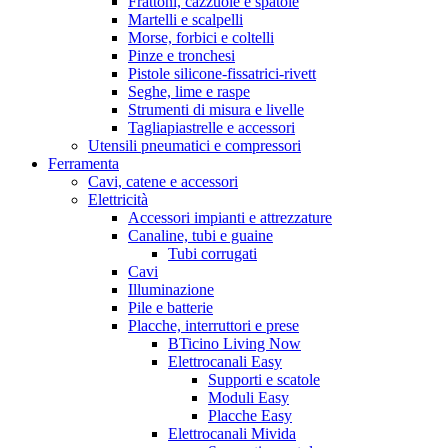
Frattoni, cazzuole e spatole
Martelli e scalpelli
Morse, forbici e coltelli
Pinze e tronchesi
Pistole silicone-fissatrici-rivett
Seghe, lime e raspe
Strumenti di misura e livelle
Tagliapiastrelle e accessori
Utensili pneumatici e compressori
Ferramenta
Cavi, catene e accessori
Elettricità
Accessori impianti e attrezzature
Canaline, tubi e guaine
Tubi corrugati
Cavi
Illuminazione
Pile e batterie
Placche, interruttori e prese
BTicino Living Now
Elettrocanali Easy
Supporti e scatole
Moduli Easy
Placche Easy
Elettrocanali Mivida