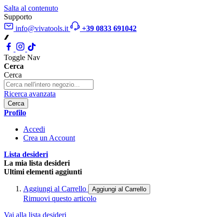
Salta al contenuto
Supporto
info@vivatools.it
+39 0833 691042
Toggle Nav
Cerca
Cerca
Ricerca avanzata
Cerca
Profilo
Accedi
Crea un Account
Lista desideri
La mia lista desideri
Ultimi elementi aggiunti
Aggiungi al Carrello
Aggiungi al Carrello
Rimuovi questo articolo
Vai alla lista desideri