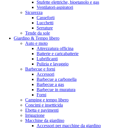
Stufette elettriche, bioetanolo e gas
Ventilatori-aspiratori
Sicurezza
Casseforti
Lucchetti
Serrature
Tende da sole
Giardino & Tempo libero
Auto e moto
Attrezzatura officina
Batterie e caricabatterie
Lubrificanti
Pulizia e lavaggio
Barbecue e forni
Accessori
Barbecue a carbonella
Barbecue a gas
Barbecue in muratura
Forni
Camping e tempo libero
Concimi e insetticida
Ebetta e pavimenti
Irrigazione
Macchine da giardino
Accessori per macchine da giardino