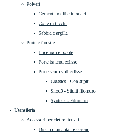
Polveri
Cementi, malti e intonaci
Colle e stucchi
Sabbia e argilla
Porte e finestre
Lucernari e botole
Porte battenti eclisse
Porte scorrevoli eclisse
Classics - Con stipiti
Shodō - Stipiti filomuro
Syntesis - Filomuro
Utensileria
Accessori per elettroutensili
Dischi diamantati e corone