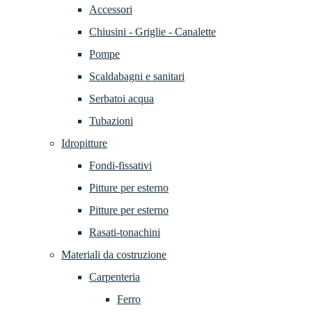
Accessori
Chiusini - Griglie - Canalette
Pompe
Scaldabagni e sanitari
Serbatoi acqua
Tubazioni
Idropitture
Fondi-fissativi
Pitture per esterno
Pitture per esterno
Rasati-tonachini
Materiali da costruzione
Carpenteria
Ferro