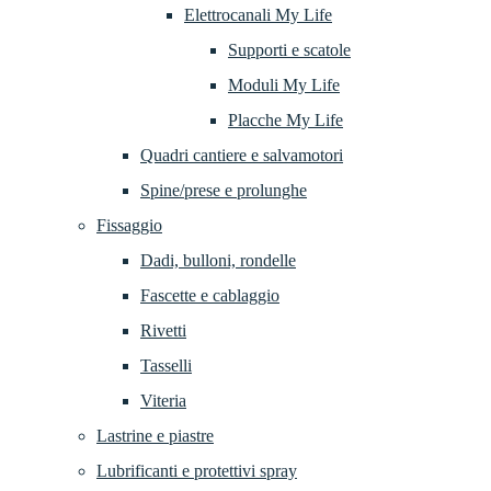
Elettrocanali My Life
Supporti e scatole
Moduli My Life
Placche My Life
Quadri cantiere e salvamotori
Spine/prese e prolunghe
Fissaggio
Dadi, bulloni, rondelle
Fascette e cablaggio
Rivetti
Tasselli
Viteria
Lastrine e piastre
Lubrificanti e protettivi spray