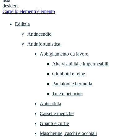
lista
desideri.
Carrello
elementi
elemento
Edilizia
Antincendio
Antinfortunistica
Abbigliamento da lavoro
Alta visibilità e impermeabili
Giubbotti e felpe
Pantaloni e bermuda
Tute e pettorine
Anticaduta
Cassette mediche
Guanti e cuffie
Mascherine, caschi e occhiali