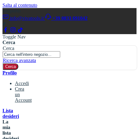
Salta al contenuto
Supporto
info@vivatools.it
+39 0833 691042
Toggle Nav
Cerca
Cerca
Ricerca avanzata
Cerca
Profilo
Accedi
Crea
un
Account
Lista
desideri
La
mia
lista
desideri