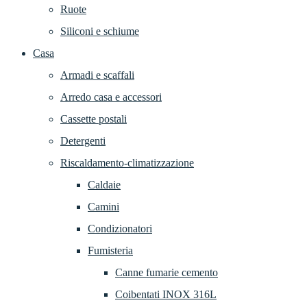
Ruote
Siliconi e schiume
Casa
Armadi e scaffali
Arredo casa e accessori
Cassette postali
Detergenti
Riscaldamento-climatizzazione
Caldaie
Camini
Condizionatori
Fumisteria
Canne fumarie cemento
Coibentati INOX 316L