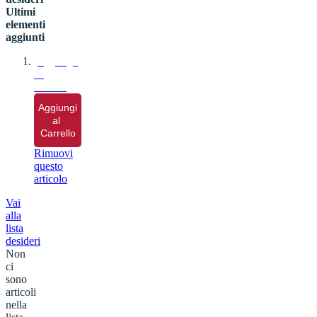
Ultimi
elementi
aggiunti
Aggiungi 
al 
Carrello
Aggiungi 
al 
Carrello
Rimuovi
questo
articolo
Vai
alla
lista
desideri
Non
ci
sono
articoli
nella